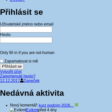
Přihlásit se
Uživatelské jméno nebo email
Heslo
Only fill in if you are not human
Zapamatovat si mě
Vytvořit účet
Zapomenuté heslo?
12.12.2017
Daneček
Nedávná aktivita
Nový komentář:
kurz podzim 2026...
Evikmt
před 4 dny