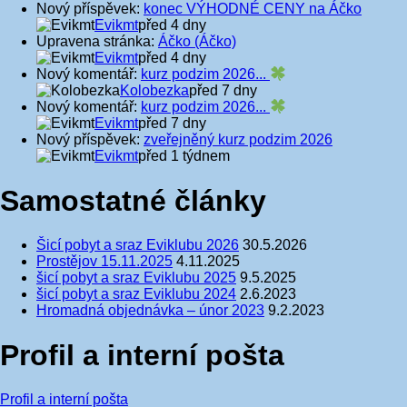
Nový příspěvek:
konec VÝHODNÉ CENY na Áčko
Evikmt
před 4 dny
Upravena stránka:
Áčko (Áčko)
Evikmt
před 4 dny
Nový komentář:
kurz podzim 2026...
Kolobezka
před 7 dny
Nový komentář:
kurz podzim 2026...
Evikmt
před 7 dny
Nový příspěvek:
zveřejněný kurz podzim 2026
Evikmt
před 1 týdnem
Samostatné články
Šicí pobyt a sraz Eviklubu 2026
30.5.2026
Prostějov 15.11.2025
4.11.2025
šicí pobyt a sraz Eviklubu 2025
9.5.2025
šicí pobyt a sraz Eviklubu 2024
2.6.2023
Hromadná objednávka – únor 2023
9.2.2023
Profil a interní pošta
Profil a interní pošta