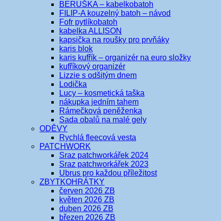
BERUŠKA – kabelkobatoh
FILIP-A kouzelný batoh – návod
Fofr pytlíkobatoh
kabelka ALLISON
kapsička na roušky pro prvňáky
karis blok
karis kufřík – organizér na euro složky
kufříkový organizér
Lizzie s odšitým dnem
Lodička
Lucy – kosmetická taška
nákupka jedním tahem
Rámečková peněženka
Sada obalů na malé gely
ODĚVY
Rychlá fleecová vesta
PATCHWORK
Sraz patchworkářek 2024
Sraz patchworkářek 2023
Ubrus pro každou příležitost
ZBYTKOHRÁTKY
červen 2026 ZB
květen 2026 ZB
duben 2026 ZB
březen 2026 ZB