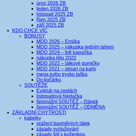
únor 2026 ZB
leden 2026 ZB
listopad 2025 ZB
říjen 2025 ZB
září 2025 ZB
KDO CHCE VÍC
BONUSY
MDD 2026 – Emilka
MDD 2025 – nákupka jedním tahem
MDD 2024 – fofr kapsička
nákupka léto 2022
MDD 2022 – látkové gumičky
MDD 2021 – stojan na karty
mega turbo trysko taška
Do kočárku
SOUTĚŽE
Eviklub na cestách
listopadová hledačka
špionážní SOUTĚŽ – článek
špionážní SOUTĚŽ – ODMĚNA
ZÁKLADNÍ CHYTROSTI
kabelky
srážení bavlněných látek
zásady vyztužování
zásady šití s koženkou