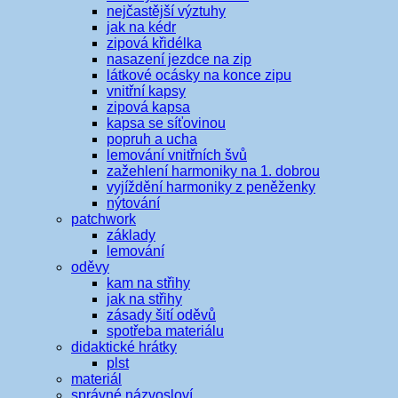
nejčastější výztuhy
jak na kédr
zipová křidélka
nasazení jezdce na zip
látkové ocásky na konce zipu
vnitřní kapsy
zipová kapsa
kapsa se síťovinou
popruh a ucha
lemování vnitřních švů
zažehlení harmoniky na 1. dobrou
vyjíždění harmoniky z peněženky
nýtování
patchwork
základy
lemování
oděvy
kam na střihy
jak na střihy
zásady šití oděvů
spotřeba materiálu
didaktické hrátky
plst
materiál
správné názvosloví