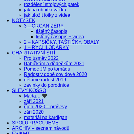
rozdělení strojových patek
jak na obnitkovačku
jak uložit fotky z videa
NOTÝSEK
3 – ORGANIZÉRY
tištěný časopis
tištěný časopis + videa
2 – KAPSIČKY, TAŠTIČKY, OBALY
1 – RYCHLODÁRKY
CHARITATIVNÍ ŠITÍ
Pro úsměv 2022
Babičkám a dědečkům 2021
Pomoc JM po tornádu
Radost v době covidové 2020
děláme radost 2019
zavinky do porodnice
SLEVY KÖSSO
Marta…
září 2021
říjen 2020 – proševy
září 2020
materiál na kardigan
SPOLUPRACUJEME
ARCHIV – seznam návodů
EVIKMT