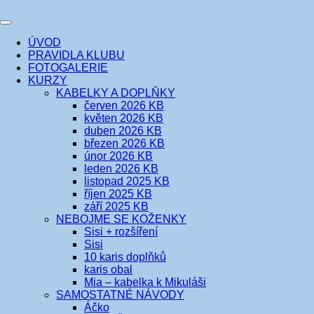
Přejít
k
Toggle
obsahu
šicí klub
EVIKLUB
navigation
ÚVOD
webu
PRAVIDLA KLUBU
FOTOGALERIE
KURZY
KABELKY A DOPLŇKY
červen 2026 KB
květen 2026 KB
duben 2026 KB
březen 2026 KB
únor 2026 KB
leden 2026 KB
listopad 2025 KB
říjen 2025 KB
září 2025 KB
NEBOJME SE KOŽENKY
Sisi + rozšíření
Sisi
10 karis doplňků
karis obal
Mia – kabelka k Mikuláši
SAMOSTATNÉ NÁVODY
Áčko