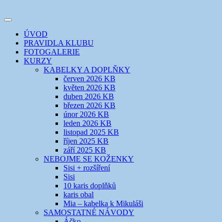
Přejít
k
Toggle
obsahu
šicí klub
EVIKLUB
navigation
ÚVOD
webu
PRAVIDLA KLUBU
FOTOGALERIE
KURZY
KABELKY A DOPLŇKY
červen 2026 KB
květen 2026 KB
duben 2026 KB
březen 2026 KB
únor 2026 KB
leden 2026 KB
listopad 2025 KB
říjen 2025 KB
září 2025 KB
NEBOJME SE KOŽENKY
Sisi + rozšíření
Sisi
10 karis doplňků
karis obal
Mia – kabelka k Mikuláši
SAMOSTATNÉ NÁVODY
Áčko