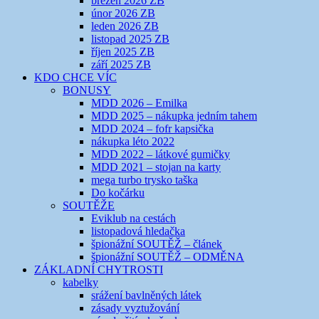
březen 2026 ZB
únor 2026 ZB
leden 2026 ZB
listopad 2025 ZB
říjen 2025 ZB
září 2025 ZB
KDO CHCE VÍC
BONUSY
MDD 2026 – Emilka
MDD 2025 – nákupka jedním tahem
MDD 2024 – fofr kapsička
nákupka léto 2022
MDD 2022 – látkové gumičky
MDD 2021 – stojan na karty
mega turbo trysko taška
Do kočárku
SOUTĚŽE
Eviklub na cestách
listopadová hledačka
špionážní SOUTĚŽ – článek
špionážní SOUTĚŽ – ODMĚNA
ZÁKLADNÍ CHYTROSTI
kabelky
srážení bavlněných látek
zásady vyztužování