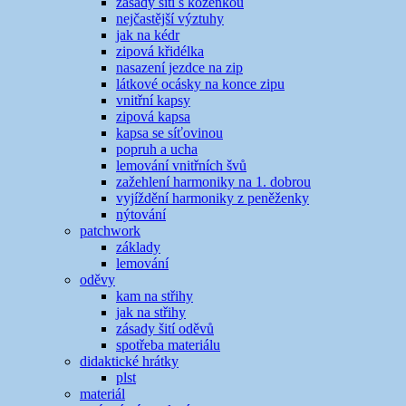
zásady šití s koženkou
nejčastější výztuhy
jak na kédr
zipová křidélka
nasazení jezdce na zip
látkové ocásky na konce zipu
vnitřní kapsy
zipová kapsa
kapsa se síťovinou
popruh a ucha
lemování vnitřních švů
zažehlení harmoniky na 1. dobrou
vyjíždění harmoniky z peněženky
nýtování
patchwork
základy
lemování
oděvy
kam na střihy
jak na střihy
zásady šití oděvů
spotřeba materiálu
didaktické hrátky
plst
materiál