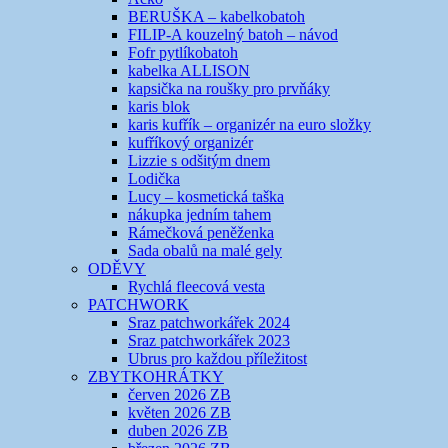
BERUŠKA – kabelkobatoh
FILIP-A kouzelný batoh – návod
Fofr pytlíkobatoh
kabelka ALLISON
kapsička na roušky pro prvňáky
karis blok
karis kufřík – organizér na euro složky
kufříkový organizér
Lizzie s odšitým dnem
Lodička
Lucy – kosmetická taška
nákupka jedním tahem
Rámečková peněženka
Sada obalů na malé gely
ODĚVY
Rychlá fleecová vesta
PATCHWORK
Sraz patchworkářek 2024
Sraz patchworkářek 2023
Ubrus pro každou příležitost
ZBYTKOHRÁTKY
červen 2026 ZB
květen 2026 ZB
duben 2026 ZB