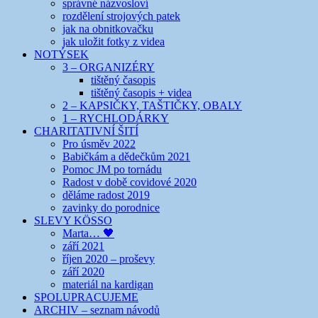
správné názvosloví
rozdělení strojových patek
jak na obnitkovačku
jak uložit fotky z videa
NOTÝSEK
3 – ORGANIZÉRY
tištěný časopis
tištěný časopis + videa
2 – KAPSIČKY, TAŠTIČKY, OBALY
1 – RYCHLODÁRKY
CHARITATIVNÍ ŠITÍ
Pro úsměv 2022
Babičkám a dědečkům 2021
Pomoc JM po tornádu
Radost v době covidové 2020
děláme radost 2019
zavinky do porodnice
SLEVY KÖSSO
Marta… 🖤
září 2021
říjen 2020 – proševy
září 2020
materiál na kardigan
SPOLUPRACUJEME
ARCHIV – seznam návodů