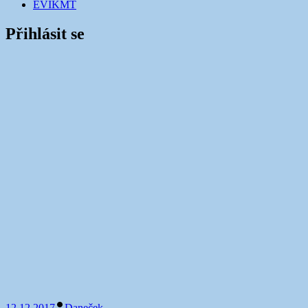
EVIKMT
Přihlásit se
Uživatelské jméno nebo email
Heslo
Zapamatovat si mě
Vytvořit účet
Zapomenuté heslo?
12.12.2017
Daneček