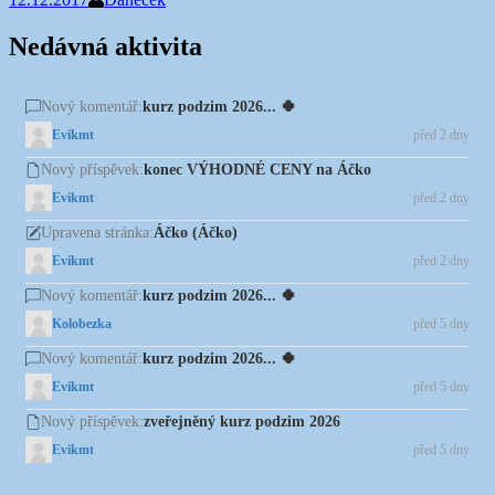
Nedávná aktivita
kurz podzim 2026... 🍀
Nový komentář:
Evikmt
před 2 dny
konec VÝHODNÉ CENY na Áčko
Nový příspěvek:
Evikmt
před 2 dny
Áčko (Áčko)
Upravena stránka:
Evikmt
před 2 dny
kurz podzim 2026... 🍀
Nový komentář:
Kolobezka
před 5 dny
kurz podzim 2026... 🍀
Nový komentář:
Evikmt
před 5 dny
zveřejněný kurz podzim 2026
Nový příspěvek:
Evikmt
před 5 dny