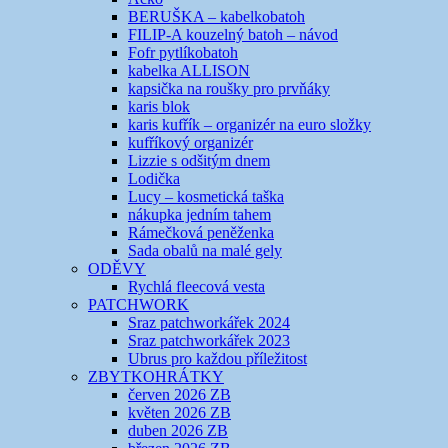
BERUŠKA – kabelkobatoh
FILIP-A kouzelný batoh – návod
Fofr pytlíkobatoh
kabelka ALLISON
kapsička na roušky pro prvňáky
karis blok
karis kufřík – organizér na euro složky
kufříkový organizér
Lizzie s odšitým dnem
Lodička
Lucy – kosmetická taška
nákupka jedním tahem
Rámečková peněženka
Sada obalů na malé gely
ODĚVY
Rychlá fleecová vesta
PATCHWORK
Sraz patchworkářek 2024
Sraz patchworkářek 2023
Ubrus pro každou příležitost
ZBYTKOHRÁTKY
červen 2026 ZB
květen 2026 ZB
duben 2026 ZB