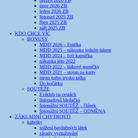
březen 2026 ZB
únor 2026 ZB
leden 2026 ZB
listopad 2025 ZB
říjen 2025 ZB
září 2025 ZB
KDO CHCE VÍC
BONUSY
MDD 2026 – Emilka
MDD 2025 – nákupka jedním tahem
MDD 2024 – fofr kapsička
nákupka léto 2022
MDD 2022 – látkové gumičky
MDD 2021 – stojan na karty
mega turbo trysko taška
Do kočárku
SOUTĚŽE
Eviklub na cestách
listopadová hledačka
špionážní SOUTĚŽ – článek
špionážní SOUTĚŽ – ODMĚNA
ZÁKLADNÍ CHYTROSTI
kabelky
srážení bavlněných látek
zásady vyztužování