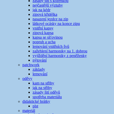
zásady šití s koženkou
nejčastější výztuhy
jak na kédr
zipová křidélka
nasazení jezdce na zip
látkové ocásky na konce zipu
vnitřní kapsy
zipová kapsa
kapsa se síťovinou
popruh a ucha
lemování vnitřních švů
zažehlení harmoniky na 1. dobrou
vyjíždění harmoniky z peněženky
nýtování
patchwork
základy
lemování
oděvy
kam na střihy
jak na střihy
zásady šití oděvů
spotřeba materiálu
didaktické hrátky
plst
materiál