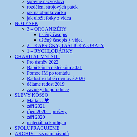
správné názvosloví
rozdělení strojových patek
jak na obnitkovačku
jak uložit fotky z videa
NOTÝSEK
3 – ORGANIZÉRY
tištěný časopis
tištěný časopis + videa
2 – KAPSIČKY, TAŠTIČKY, OBALY
1 – RYCHLODÁRKY
CHARITATIVNÍ ŠITÍ
Pro úsměv 2022
Babičkám a dědečkům 2021
Pomoc JM po tornádu
Radost v době covidové 2020
děláme radost 2019
zavinky do porodnice
SLEVY KÖSSO
Marta… 🖤
září 2021
říjen 2020 – proševy
září 2020
materiál na kardigan
SPOLUPRACUJEME
ARCHIV – seznam návodů