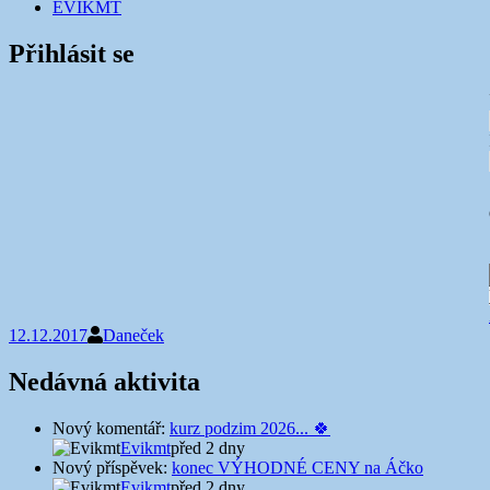
EVIKMT
Přihlásit se
12.12.2017
Daneček
Nedávná aktivita
Nový komentář:
kurz podzim 2026... 🍀
Evikmt
před 2 dny
Nový příspěvek:
konec VÝHODNÉ CENY na Áčko
Evikmt
před 2 dny