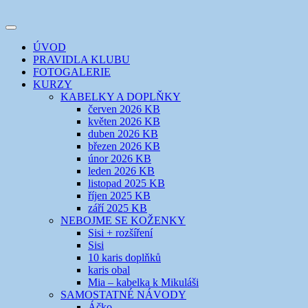
Přejít
k
Toggle
obsahu
šicí klub
EVIKLUB
navigation
ÚVOD
webu
PRAVIDLA KLUBU
FOTOGALERIE
KURZY
KABELKY A DOPLŇKY
červen 2026 KB
květen 2026 KB
duben 2026 KB
březen 2026 KB
únor 2026 KB
leden 2026 KB
listopad 2025 KB
říjen 2025 KB
září 2025 KB
NEBOJME SE KOŽENKY
Sisi + rozšíření
Sisi
10 karis doplňků
karis obal
Mia – kabelka k Mikuláši
SAMOSTATNÉ NÁVODY
Áčko