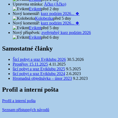
Upravena stránka:
Áčko (Áčko)
Evikmt
před 2 dny
Nový komentář:
kurz podzim 2026... 🍀
Kolobezka
před 5 dny
Nový komentář:
kurz podzim 2026... 🍀
Evikmt
před 5 dny
Nový příspěvek:
zveřejněný kurz podzim 2026
Evikmt
před 6 dny
Samostatné články
Šicí pobyt a sraz Eviklubu 2026
30.5.2026
Prostějov 15.11.2025
4.11.2025
šicí pobyt a sraz Eviklubu 2025
9.5.2025
šicí pobyt a sraz Eviklubu 2024
2.6.2023
Hromadná objednávka – únor 2023
9.2.2023
Profil a interní pošta
Profil a interní pošta
Seznam přístupných návodů