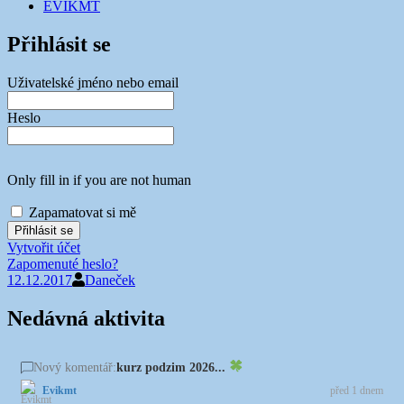
EVIKMT
Přihlásit se
Uživatelské jméno nebo email
Heslo
Only fill in if you are not human
Zapamatovat si mě
Vytvořit účet
Zapomenuté heslo?
12.12.2017
Daneček
Nedávná aktivita
kurz podzim 2026...
Nový komentář:
Evikmt
před 1 dnem