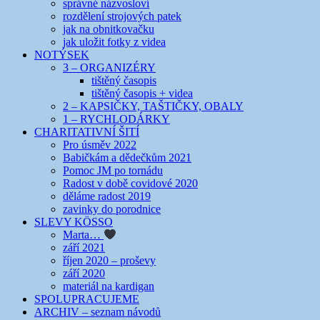
správné názvosloví
rozdělení strojových patek
jak na obnitkovačku
jak uložit fotky z videa
NOTÝSEK
3 – ORGANIZÉRY
tištěný časopis
tištěný časopis + videa
2 – KAPSIČKY, TAŠTIČKY, OBALY
1 – RYCHLODÁRKY
CHARITATIVNÍ ŠITÍ
Pro úsměv 2022
Babičkám a dědečkům 2021
Pomoc JM po tornádu
Radost v době covidové 2020
děláme radost 2019
zavinky do porodnice
SLEVY KÖSSO
Marta…
září 2021
říjen 2020 – proševy
září 2020
materiál na kardigan
SPOLUPRACUJEME
ARCHIV – seznam návodů