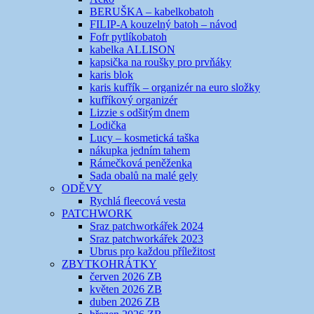
BERUŠKA – kabelkobatoh
FILIP-A kouzelný batoh – návod
Fofr pytlíkobatoh
kabelka ALLISON
kapsička na roušky pro prvňáky
karis blok
karis kufřík – organizér na euro složky
kufříkový organizér
Lizzie s odšitým dnem
Lodička
Lucy – kosmetická taška
nákupka jedním tahem
Rámečková peněženka
Sada obalů na malé gely
ODĚVY
Rychlá fleecová vesta
PATCHWORK
Sraz patchworkářek 2024
Sraz patchworkářek 2023
Ubrus pro každou příležitost
ZBYTKOHRÁTKY
červen 2026 ZB
květen 2026 ZB
duben 2026 ZB