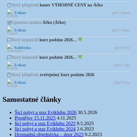
konec VÝHODNÉ CENY na Áčko
Nový příspěvek:
Evikmt
před 1 dnem
Áčko (Áčko)
Upravena stránka:
Evikmt
před 1 dnem
kurz podzim 2026...
Nový komentář:
Kolobezka
před 4 dny
kurz podzim 2026...
Nový komentář:
Evikmt
před 5 dny
zveřejněný kurz podzim 2026
Nový příspěvek:
Evikmt
před 5 dny
Samostatné články
Šicí pobyt a sraz Eviklubu 2026
30.5.2026
Prostějov 15.11.2025
4.11.2025
šicí pobyt a sraz Eviklubu 2025
9.5.2025
šicí pobyt a sraz Eviklubu 2024
2.6.2023
Hromadná objednávka – únor 2023
9.2.2023