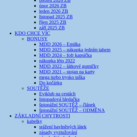
březen 2026 ZB
únor 2026 ZB
leden 2026 ZB
listopad 2025 ZB
říjen 2025 ZB
září 2025 ZB
KDO CHCE VÍC
BONUSY
MDD 2026 – Emilka
MDD 2025 – nákupka jedním tahem
MDD 2024 – fofr kapsička
nákupka léto 2022
MDD 2022 – látkové gumičky
MDD 2021 – stojan na karty
mega turbo trysko taška
Do kočárku
SOUTĚŽE
Eviklub na cestách
listopadová hledačka
špionážní SOUTĚŽ – článek
špionážní SOUTĚŽ – ODMĚNA
ZÁKLADNÍ CHYTROSTI
kabelky
srážení bavlněných látek
zásady vyztužování