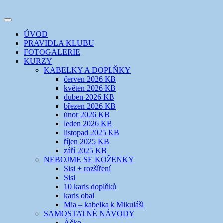
Přejít
k
Toggle
obsahu
šicí klub
EVIKLUB
navigation
ÚVOD
webu
PRAVIDLA KLUBU
FOTOGALERIE
KURZY
KABELKY A DOPLŇKY
červen 2026 KB
květen 2026 KB
duben 2026 KB
březen 2026 KB
únor 2026 KB
leden 2026 KB
listopad 2025 KB
říjen 2025 KB
září 2025 KB
NEBOJME SE KOŽENKY
Sisi + rozšíření
Sisi
10 karis doplňků
karis obal
Mia – kabelka k Mikuláši
SAMOSTATNÉ NÁVODY
Áčko