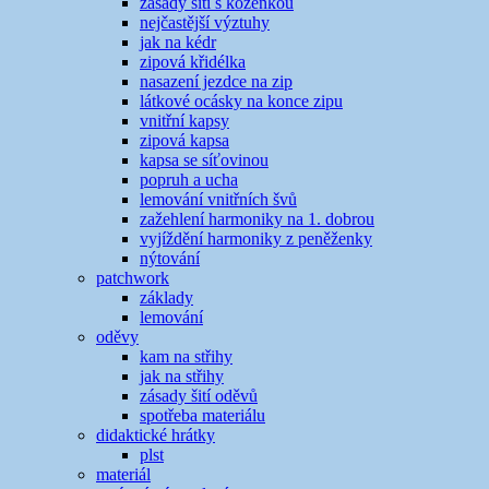
zásady šití s koženkou
nejčastější výztuhy
jak na kédr
zipová křidélka
nasazení jezdce na zip
látkové ocásky na konce zipu
vnitřní kapsy
zipová kapsa
kapsa se síťovinou
popruh a ucha
lemování vnitřních švů
zažehlení harmoniky na 1. dobrou
vyjíždění harmoniky z peněženky
nýtování
patchwork
základy
lemování
oděvy
kam na střihy
jak na střihy
zásady šití oděvů
spotřeba materiálu
didaktické hrátky
plst
materiál