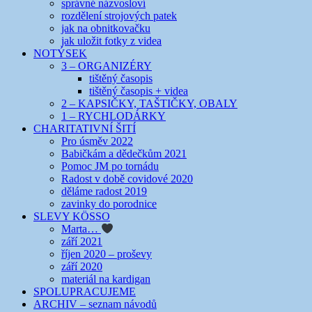
správné názvosloví
rozdělení strojových patek
jak na obnitkovačku
jak uložit fotky z videa
NOTÝSEK
3 – ORGANIZÉRY
tištěný časopis
tištěný časopis + videa
2 – KAPSIČKY, TAŠTIČKY, OBALY
1 – RYCHLODÁRKY
CHARITATIVNÍ ŠITÍ
Pro úsměv 2022
Babičkám a dědečkům 2021
Pomoc JM po tornádu
Radost v době covidové 2020
děláme radost 2019
zavinky do porodnice
SLEVY KÖSSO
Marta…
září 2021
říjen 2020 – proševy
září 2020
materiál na kardigan
SPOLUPRACUJEME
ARCHIV – seznam návodů