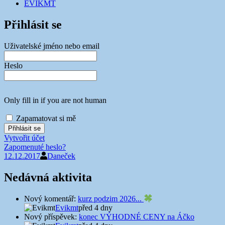
EVIKMT
Přihlásit se
Uživatelské jméno nebo email
Heslo
Only fill in if you are not human
Zapamatovat si mě
Vytvořit účet
Zapomenuté heslo?
12.12.2017
Daneček
Nedávná aktivita
Nový komentář:
kurz podzim 2026...
Evikmt
před 4 dny
Nový příspěvek:
konec VÝHODNÉ CENY na Áčko