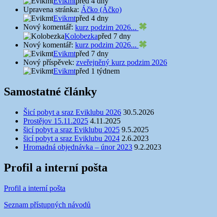
Evikmt
před 4 dny
Upravena stránka:
Áčko (Áčko)
Evikmt
před 4 dny
Nový komentář:
kurz podzim 2026...
Kolobezka
před 7 dny
Nový komentář:
kurz podzim 2026...
Evikmt
před 7 dny
Nový příspěvek:
zveřejněný kurz podzim 2026
Evikmt
před 1 týdnem
Samostatné články
Šicí pobyt a sraz Eviklubu 2026
30.5.2026
Prostějov 15.11.2025
4.11.2025
šicí pobyt a sraz Eviklubu 2025
9.5.2025
šicí pobyt a sraz Eviklubu 2024
2.6.2023
Hromadná objednávka – únor 2023
9.2.2023
Profil a interní pošta
Profil a interní pošta
Seznam přístupných návodů