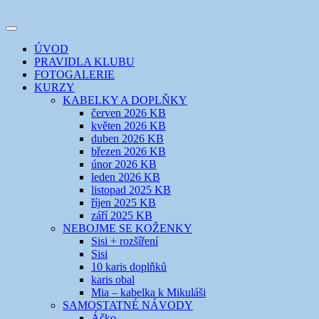
Přejít
k
Toggle
obsahu
šicí klub
EVIKLUB
navigation
ÚVOD
webu
PRAVIDLA KLUBU
FOTOGALERIE
KURZY
KABELKY A DOPLŇKY
červen 2026 KB
květen 2026 KB
duben 2026 KB
březen 2026 KB
únor 2026 KB
leden 2026 KB
listopad 2025 KB
říjen 2025 KB
září 2025 KB
NEBOJME SE KOŽENKY
Sisi + rozšíření
Sisi
10 karis doplňků
karis obal
Mia – kabelka k Mikuláši
SAMOSTATNÉ NÁVODY
Áčko