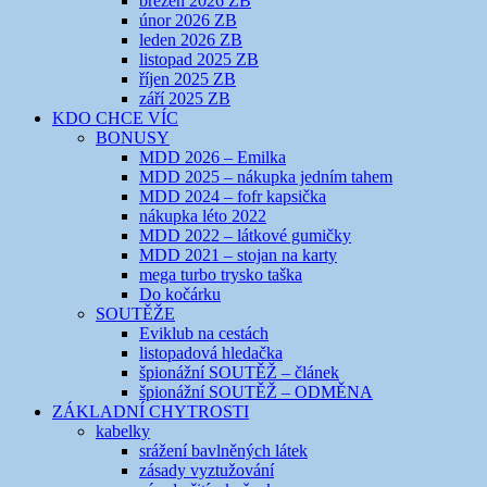
březen 2026 ZB
únor 2026 ZB
leden 2026 ZB
listopad 2025 ZB
říjen 2025 ZB
září 2025 ZB
KDO CHCE VÍC
BONUSY
MDD 2026 – Emilka
MDD 2025 – nákupka jedním tahem
MDD 2024 – fofr kapsička
nákupka léto 2022
MDD 2022 – látkové gumičky
MDD 2021 – stojan na karty
mega turbo trysko taška
Do kočárku
SOUTĚŽE
Eviklub na cestách
listopadová hledačka
špionážní SOUTĚŽ – článek
špionážní SOUTĚŽ – ODMĚNA
ZÁKLADNÍ CHYTROSTI
kabelky
srážení bavlněných látek
zásady vyztužování