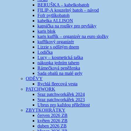
BERUŠKA – kabelkobatoh
FILIP-A kouzelný batoh – návod
Fofr pytlíkobatoh
kabelka ALLISON
kapsička na roušky pro prvňáky
karis blok
karis kufřík – organizér na euro složky
kufříkový organizér
Lizzie s odšitým dnem
Lodička
Lucy – kosmetická taška
nákupka jedním tahem
Rámečková peněženka
Sada obalů na malé gely
ODĚVY
Rychlá fleecová vesta
PATCHWORK
Sraz patchworkářek 2024
Sraz patchworkářek 2023
Ubrus pro každou příležitost
ZBYTKOHRÁTKY
červen 2026 ZB
květen 2026 ZB
duben 2026 ZB