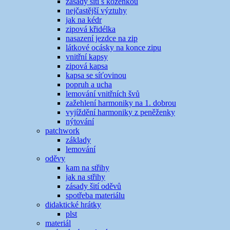
zásady šití s koženkou
nejčastější výztuhy
jak na kédr
zipová křidélka
nasazení jezdce na zip
látkové ocásky na konce zipu
vnitřní kapsy
zipová kapsa
kapsa se síťovinou
popruh a ucha
lemování vnitřních švů
zažehlení harmoniky na 1. dobrou
vyjíždění harmoniky z peněženky
nýtování
patchwork
základy
lemování
oděvy
kam na střihy
jak na střihy
zásady šití oděvů
spotřeba materiálu
didaktické hrátky
plst
materiál