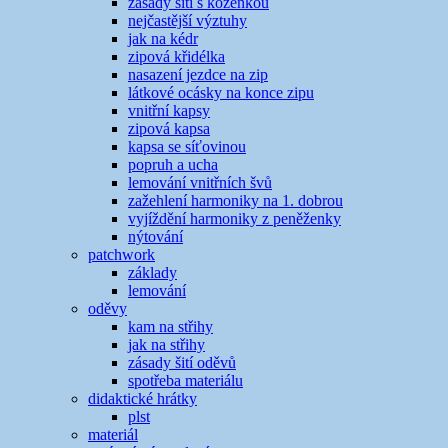
zásady šití s koženkou
nejčastější výztuhy
jak na kédr
zipová křidélka
nasazení jezdce na zip
látkové ocásky na konce zipu
vnitřní kapsy
zipová kapsa
kapsa se síťovinou
popruh a ucha
lemování vnitřních švů
zažehlení harmoniky na 1. dobrou
vyjíždění harmoniky z peněženky
nýtování
patchwork
základy
lemování
oděvy
kam na střihy
jak na střihy
zásady šití oděvů
spotřeba materiálu
didaktické hrátky
plst
materiál