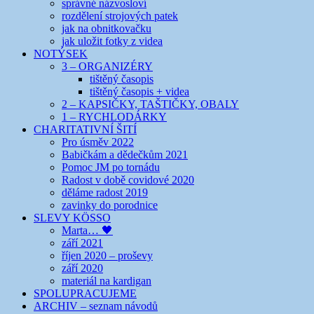
správné názvosloví
rozdělení strojových patek
jak na obnitkovačku
jak uložit fotky z videa
NOTÝSEK
3 – ORGANIZÉRY
tištěný časopis
tištěný časopis + videa
2 – KAPSIČKY, TAŠTIČKY, OBALY
1 – RYCHLODÁRKY
CHARITATIVNÍ ŠITÍ
Pro úsměv 2022
Babičkám a dědečkům 2021
Pomoc JM po tornádu
Radost v době covidové 2020
děláme radost 2019
zavinky do porodnice
SLEVY KÖSSO
Marta… 🖤
září 2021
říjen 2020 – proševy
září 2020
materiál na kardigan
SPOLUPRACUJEME
ARCHIV – seznam návodů