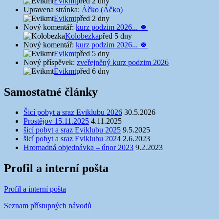
Evikmt
před 2 dny
Upravena stránka:
Áčko (Áčko)
Evikmt
před 2 dny
Nový komentář:
kurz podzim 2026... 🍀
Kolobezka
před 5 dny
Nový komentář:
kurz podzim 2026... 🍀
Evikmt
před 5 dny
Nový příspěvek:
zveřejněný kurz podzim 2026
Evikmt
před 6 dny
Samostatné články
Šicí pobyt a sraz Eviklubu 2026
30.5.2026
Prostějov 15.11.2025
4.11.2025
šicí pobyt a sraz Eviklubu 2025
9.5.2025
šicí pobyt a sraz Eviklubu 2024
2.6.2023
Hromadná objednávka – únor 2023
9.2.2023
Profil a interní pošta
Profil a interní pošta
Seznam přístupných návodů