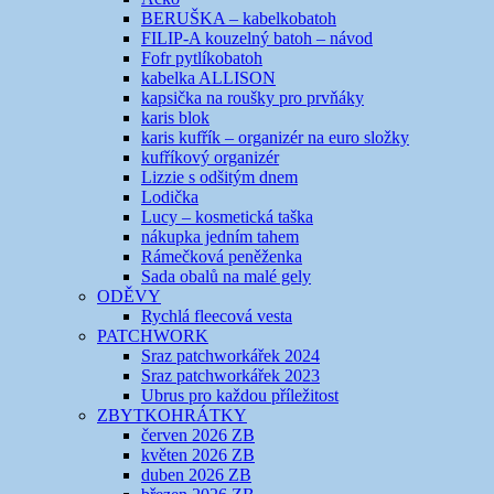
BERUŠKA – kabelkobatoh
FILIP-A kouzelný batoh – návod
Fofr pytlíkobatoh
kabelka ALLISON
kapsička na roušky pro prvňáky
karis blok
karis kufřík – organizér na euro složky
kufříkový organizér
Lizzie s odšitým dnem
Lodička
Lucy – kosmetická taška
nákupka jedním tahem
Rámečková peněženka
Sada obalů na malé gely
ODĚVY
Rychlá fleecová vesta
PATCHWORK
Sraz patchworkářek 2024
Sraz patchworkářek 2023
Ubrus pro každou příležitost
ZBYTKOHRÁTKY
červen 2026 ZB
květen 2026 ZB
duben 2026 ZB