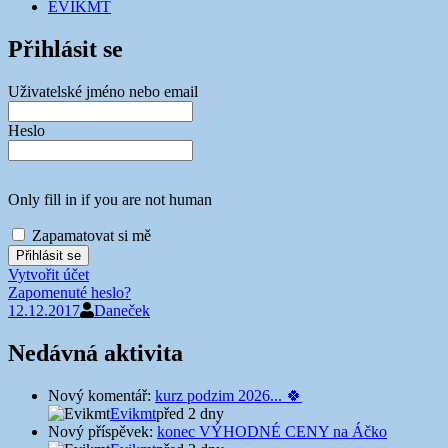
EVIKMT
Přihlásit se
Uživatelské jméno nebo email
Heslo
Only fill in if you are not human
Zapamatovat si mě
Vytvořit účet
Zapomenuté heslo?
12.12.2017
Daneček
Nedávná aktivita
Nový komentář:
kurz podzim 2026... 🍀
Evikmt
před 2 dny
Nový příspěvek:
konec VÝHODNÉ CENY na Áčko