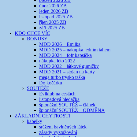
březen 2026 ZB
únor 2026 ZB
leden 2026 ZB
listopad 2025 ZB
říjen 2025 ZB
září 2025 ZB
KDO CHCE VÍC
BONUSY
MDD 2026 – Emilka
MDD 2025 – nákupka jedním tahem
MDD 2024 – fofr kapsička
nákupka léto 2022
MDD 2022 – látkové gumičky
MDD 2021 – stojan na karty
mega turbo trysko taška
Do kočárku
SOUTĚŽE
Eviklub na cestách
listopadová hledačka
špionážní SOUTĚŽ – článek
špionážní SOUTĚŽ – ODMĚNA
ZÁKLADNÍ CHYTROSTI
kabelky
srážení bavlněných látek
zásady vyztužování