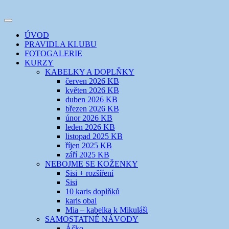
Přejít
k
Toggle
obsahu
šicí klub
EVIKLUB
navigation
ÚVOD
webu
PRAVIDLA KLUBU
FOTOGALERIE
KURZY
KABELKY A DOPLŇKY
červen 2026 KB
květen 2026 KB
duben 2026 KB
březen 2026 KB
únor 2026 KB
leden 2026 KB
listopad 2025 KB
říjen 2025 KB
září 2025 KB
NEBOJME SE KOŽENKY
Sisi + rozšíření
Sisi
10 karis doplňků
karis obal
Mia – kabelka k Mikuláši
SAMOSTATNÉ NÁVODY
Áčko