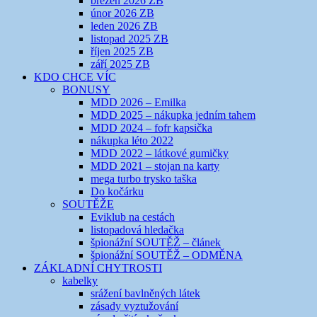
březen 2026 ZB
únor 2026 ZB
leden 2026 ZB
listopad 2025 ZB
říjen 2025 ZB
září 2025 ZB
KDO CHCE VÍC
BONUSY
MDD 2026 – Emilka
MDD 2025 – nákupka jedním tahem
MDD 2024 – fofr kapsička
nákupka léto 2022
MDD 2022 – látkové gumičky
MDD 2021 – stojan na karty
mega turbo trysko taška
Do kočárku
SOUTĚŽE
Eviklub na cestách
listopadová hledačka
špionážní SOUTĚŽ – článek
špionážní SOUTĚŽ – ODMĚNA
ZÁKLADNÍ CHYTROSTI
kabelky
srážení bavlněných látek
zásady vyztužování