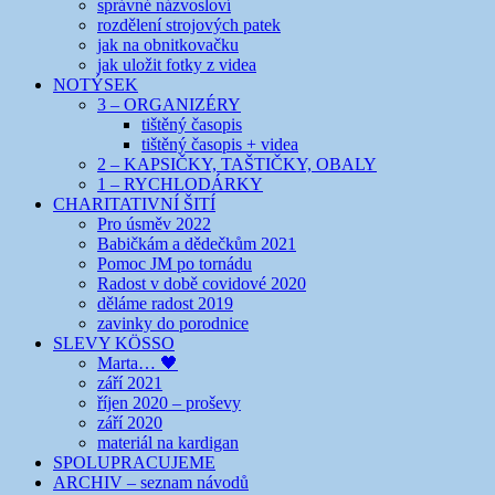
správné názvosloví
rozdělení strojových patek
jak na obnitkovačku
jak uložit fotky z videa
NOTÝSEK
3 – ORGANIZÉRY
tištěný časopis
tištěný časopis + videa
2 – KAPSIČKY, TAŠTIČKY, OBALY
1 – RYCHLODÁRKY
CHARITATIVNÍ ŠITÍ
Pro úsměv 2022
Babičkám a dědečkům 2021
Pomoc JM po tornádu
Radost v době covidové 2020
děláme radost 2019
zavinky do porodnice
SLEVY KÖSSO
Marta… 🖤
září 2021
říjen 2020 – proševy
září 2020
materiál na kardigan
SPOLUPRACUJEME
ARCHIV – seznam návodů