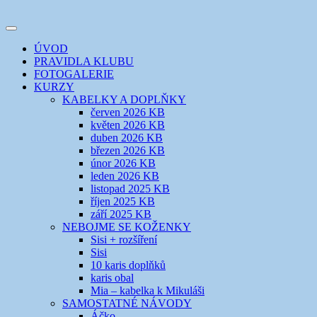
Přejít
k
Toggle
obsahu
šicí klub
EVIKLUB
navigation
ÚVOD
webu
PRAVIDLA KLUBU
FOTOGALERIE
KURZY
KABELKY A DOPLŇKY
červen 2026 KB
květen 2026 KB
duben 2026 KB
březen 2026 KB
únor 2026 KB
leden 2026 KB
listopad 2025 KB
říjen 2025 KB
září 2025 KB
NEBOJME SE KOŽENKY
Sisi + rozšíření
Sisi
10 karis doplňků
karis obal
Mia – kabelka k Mikuláši
SAMOSTATNÉ NÁVODY
Áčko