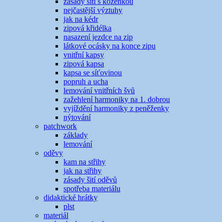
zásady šití s koženkou
nejčastější výztuhy
jak na kédr
zipová křidélka
nasazení jezdce na zip
látkové ocásky na konce zipu
vnitřní kapsy
zipová kapsa
kapsa se síťovinou
popruh a ucha
lemování vnitřních švů
zažehlení harmoniky na 1. dobrou
vyjíždění harmoniky z peněženky
nýtování
patchwork
základy
lemování
oděvy
kam na střihy
jak na střihy
zásady šití oděvů
spotřeba materiálu
didaktické hrátky
plst
materiál