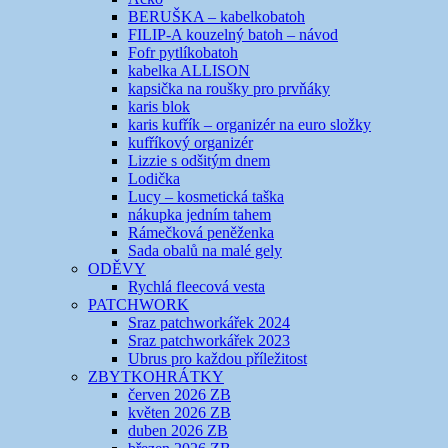
BERUŠKA – kabelkobatoh
FILIP-A kouzelný batoh – návod
Fofr pytlíkobatoh
kabelka ALLISON
kapsička na roušky pro prvňáky
karis blok
karis kufřík – organizér na euro složky
kufříkový organizér
Lizzie s odšitým dnem
Lodička
Lucy – kosmetická taška
nákupka jedním tahem
Rámečková peněženka
Sada obalů na malé gely
ODĚVY
Rychlá fleecová vesta
PATCHWORK
Sraz patchworkářek 2024
Sraz patchworkářek 2023
Ubrus pro každou příležitost
ZBYTKOHRÁTKY
červen 2026 ZB
květen 2026 ZB
duben 2026 ZB