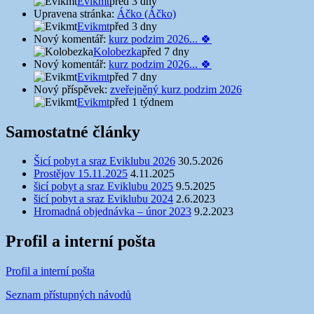
Evikmt
před 3 dny
Upravena stránka:
Áčko (Áčko)
Evikmt
před 3 dny
Nový komentář:
kurz podzim 2026... 🍀
Kolobezka
před 7 dny
Nový komentář:
kurz podzim 2026... 🍀
Evikmt
před 7 dny
Nový příspěvek:
zveřejněný kurz podzim 2026
Evikmt
před 1 týdnem
Samostatné články
Šicí pobyt a sraz Eviklubu 2026
30.5.2026
Prostějov 15.11.2025
4.11.2025
šicí pobyt a sraz Eviklubu 2025
9.5.2025
šicí pobyt a sraz Eviklubu 2024
2.6.2023
Hromadná objednávka – únor 2023
9.2.2023
Profil a interní pošta
Profil a interní pošta
Seznam přístupných návodů