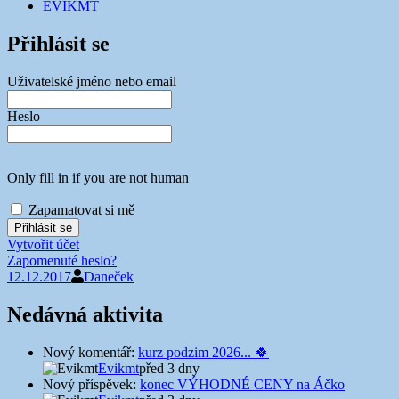
EVIKMT
Přihlásit se
Uživatelské jméno nebo email
Heslo
Only fill in if you are not human
Zapamatovat si mě
Vytvořit účet
Zapomenuté heslo?
12.12.2017
Daneček
Nedávná aktivita
Nový komentář:
kurz podzim 2026... 🍀
Evikmt
před 3 dny
Nový příspěvek:
konec VÝHODNÉ CENY na Áčko