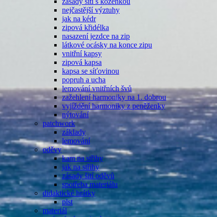
zásady šití s koženkou
nejčastější výztuhy
jak na kédr
zipová křidélka
nasazení jezdce na zip
látkové ocásky na konce zipu
vnitřní kapsy
zipová kapsa
kapsa se síťovinou
popruh a ucha
lemování vnitřních švů
zažehlení harmoniky na 1. dobrou
vyjíždění harmoniky z peněženky
nýtování
patchwork
základy
lemování
oděvy
kam na střihy
jak na střihy
zásady šití oděvů
spotřeba materiálu
didaktické hrátky
plst
materiál