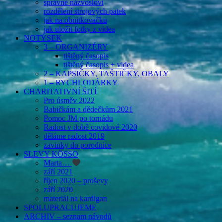
správné názvosloví
rozdělení strojových patek
jak na obnitkovačku
jak uložit fotky z videa
NOTÝSEK
3 – ORGANIZÉRY
tištěný časopis
tištěný časopis + videa
2 – KAPSIČKY, TAŠTIČKY, OBALY
1 – RYCHLODÁRKY
CHARITATIVNÍ ŠITÍ
Pro úsměv 2022
Babičkám a dědečkům 2021
Pomoc JM po tornádu
Radost v době covidové 2020
děláme radost 2019
zavinky do porodnice
SLEVY KÖSSO
Marta…
září 2021
říjen 2020 – proševy
září 2020
materiál na kardigan
SPOLUPRACUJEME
ARCHIV – seznam návodů