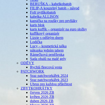
BERUŠKA – kabelkobatoh
FILIP-A kouzelný batoh – návod
Fofr pytlíkobatoh
kabelka ALLISON
kapsička na roušky pro prvňáky
karis blok
karis kufřík – organizér na euro složky
kufříkový organizér
Lizzie s odšitým dnem
Lodička
Lucy – kosmetická taška
nákupka jedním tahem
Rámečková peněženka
Sada obalů na malé gely
ODĚVY
Rychlá fleecová vesta
PATCHWORK
Sraz patchworkářek 2024
Sraz patchworkářek 2023
Ubrus pro každou příležitost
ZBYTKOHRÁTKY
červen 2026 ZB
květen 2026 ZB
duben 2026 ZB