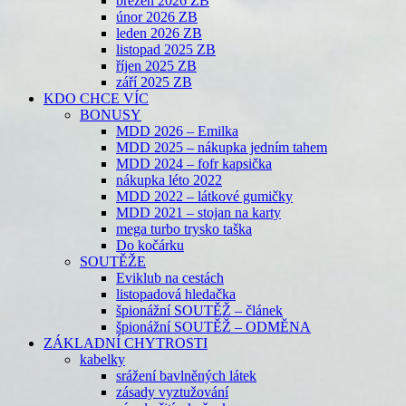
březen 2026 ZB
únor 2026 ZB
leden 2026 ZB
listopad 2025 ZB
říjen 2025 ZB
září 2025 ZB
KDO CHCE VÍC
BONUSY
MDD 2026 – Emilka
MDD 2025 – nákupka jedním tahem
MDD 2024 – fofr kapsička
nákupka léto 2022
MDD 2022 – látkové gumičky
MDD 2021 – stojan na karty
mega turbo trysko taška
Do kočárku
SOUTĚŽE
Eviklub na cestách
listopadová hledačka
špionážní SOUTĚŽ – článek
špionážní SOUTĚŽ – ODMĚNA
ZÁKLADNÍ CHYTROSTI
kabelky
srážení bavlněných látek
zásady vyztužování