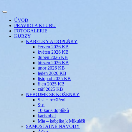
Přejít
k
Toggle
obsahu
šicí klub
EVIKLUB
navigation
ÚVOD
webu
PRAVIDLA KLUBU
FOTOGALERIE
KURZY
KABELKY A DOPLŇKY
červen 2026 KB
květen 2026 KB
duben 2026 KB
březen 2026 KB
únor 2026 KB
leden 2026 KB
listopad 2025 KB
říjen 2025 KB
září 2025 KB
NEBOJME SE KOŽENKY
Sisi + rozšíření
Sisi
10 karis doplňků
karis obal
Mia – kabelka k Mikuláši
SAMOSTATNÉ NÁVODY
Áčko