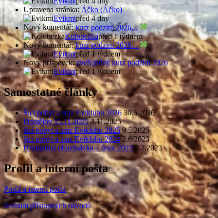
Evikmt
před 4 dny
Upravena stránka:
Áčko (Áčko)
Evikmt
před 4 dny
Nový komentář:
kurz podzim 2026...
Kolobezka
před 1 týdnem
Nový komentář:
kurz podzim 2026...
Evikmt
před 1 týdnem
Nový příspěvek:
zveřejněný kurz podzim 2026
Evikmt
před 1 týdnem
Samostatné články
Šicí pobyt a sraz Eviklubu 2026
30.5.2026
Prostějov 15.11.2025
4.11.2025
šicí pobyt a sraz Eviklubu 2025
9.5.2025
šicí pobyt a sraz Eviklubu 2024
2.6.2023
Hromadná objednávka – únor 2023
9.2.2023
Profil a interní pošta
Profil a interní pošta
Seznam přístupných návodů