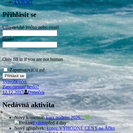
EVIKMT
Přihlásit se
Uživatelské jméno nebo email
Heslo
Only fill in if you are not human
Zapamatovat si mě
Vytvořit účet
Zapomenuté heslo?
12.12.2017
Daneček
Nedávná aktivita
Nový komentář:
kurz podzim 2026...
Evikmt
před 4 dny
Nový příspěvek:
konec VÝHODNÉ CENY na Áčko