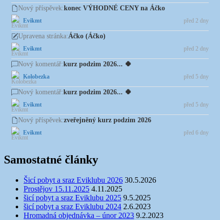
konec VÝHODNÉ CENY na Áčko
Nový příspěvek:
Evikmt
před 2 dny
Áčko (Áčko)
Upravena stránka:
Evikmt
před 2 dny
kurz podzim 2026... 🍀
Nový komentář:
Kolobezka
před 5 dny
kurz podzim 2026... 🍀
Nový komentář:
Evikmt
před 5 dny
zveřejněný kurz podzim 2026
Nový příspěvek:
Evikmt
před 6 dny
Samostatné články
Šicí pobyt a sraz Eviklubu 2026
30.5.2026
Prostějov 15.11.2025
4.11.2025
šicí pobyt a sraz Eviklubu 2025
9.5.2025
šicí pobyt a sraz Eviklubu 2024
2.6.2023
Hromadná objednávka – únor 2023
9.2.2023