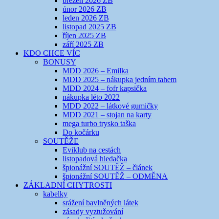
březen 2026 ZB
únor 2026 ZB
leden 2026 ZB
listopad 2025 ZB
říjen 2025 ZB
září 2025 ZB
KDO CHCE VÍC
BONUSY
MDD 2026 – Emilka
MDD 2025 – nákupka jedním tahem
MDD 2024 – fofr kapsička
nákupka léto 2022
MDD 2022 – látkové gumičky
MDD 2021 – stojan na karty
mega turbo trysko taška
Do kočárku
SOUTĚŽE
Eviklub na cestách
listopadová hledačka
špionážní SOUTĚŽ – článek
špionážní SOUTĚŽ – ODMĚNA
ZÁKLADNÍ CHYTROSTI
kabelky
srážení bavlněných látek
zásady vyztužování