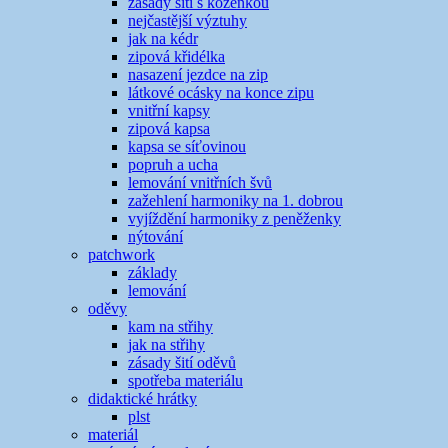
zásady šití s koženkou
nejčastější výztuhy
jak na kédr
zipová křidélka
nasazení jezdce na zip
látkové ocásky na konce zipu
vnitřní kapsy
zipová kapsa
kapsa se síťovinou
popruh a ucha
lemování vnitřních švů
zažehlení harmoniky na 1. dobrou
vyjíždění harmoniky z peněženky
nýtování
patchwork
základy
lemování
oděvy
kam na střihy
jak na střihy
zásady šití oděvů
spotřeba materiálu
didaktické hrátky
plst
materiál