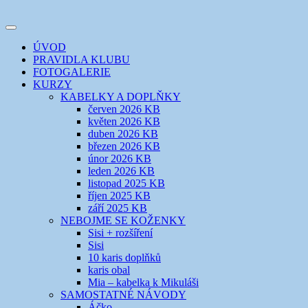
Přejít
k
Toggle
obsahu
šicí klub
EVIKLUB
navigation
ÚVOD
webu
PRAVIDLA KLUBU
FOTOGALERIE
KURZY
KABELKY A DOPLŇKY
červen 2026 KB
květen 2026 KB
duben 2026 KB
březen 2026 KB
únor 2026 KB
leden 2026 KB
listopad 2025 KB
říjen 2025 KB
září 2025 KB
NEBOJME SE KOŽENKY
Sisi + rozšíření
Sisi
10 karis doplňků
karis obal
Mia – kabelka k Mikuláši
SAMOSTATNÉ NÁVODY
Áčko