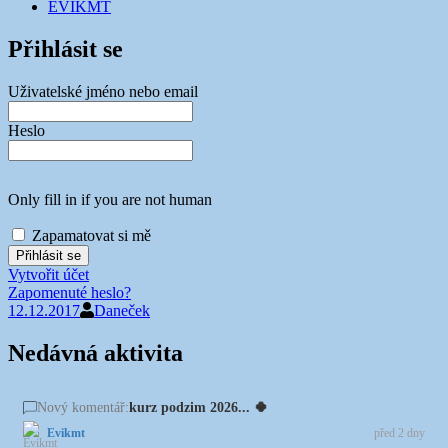
EVIKMT
Přihlásit se
Uživatelské jméno nebo email
Heslo
Only fill in if you are not human
Zapamatovat si mě
Vytvořit účet
Zapomenuté heslo?
12.12.2017
Daneček
Nedávná aktivita
kurz podzim 2026... 🍀
Nový komentář:
Evikmt
před 2 dny