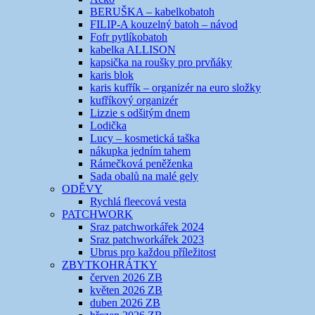
BERUŠKA – kabelkobatoh
FILIP-A kouzelný batoh – návod
Fofr pytlíkobatoh
kabelka ALLISON
kapsička na roušky pro prvňáky
karis blok
karis kufřík – organizér na euro složky
kufříkový organizér
Lizzie s odšitým dnem
Lodička
Lucy – kosmetická taška
nákupka jedním tahem
Rámečková peněženka
Sada obalů na malé gely
ODĚVY
Rychlá fleecová vesta
PATCHWORK
Sraz patchworkářek 2024
Sraz patchworkářek 2023
Ubrus pro každou příležitost
ZBYTKOHRÁTKY
červen 2026 ZB
květen 2026 ZB
duben 2026 ZB