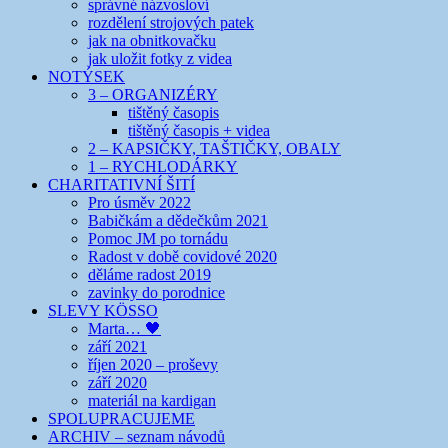
správné názvosloví
rozdělení strojových patek
jak na obnitkovačku
jak uložit fotky z videa
NOTÝSEK
3 – ORGANIZÉRY
tištěný časopis
tištěný časopis + videa
2 – KAPSIČKY, TAŠTIČKY, OBALY
1 – RYCHLODÁRKY
CHARITATIVNÍ ŠITÍ
Pro úsměv 2022
Babičkám a dědečkům 2021
Pomoc JM po tornádu
Radost v době covidové 2020
děláme radost 2019
zavinky do porodnice
SLEVY KÖSSO
Marta… 🖤
září 2021
říjen 2020 – proševy
září 2020
materiál na kardigan
SPOLUPRACUJEME
ARCHIV – seznam návodů