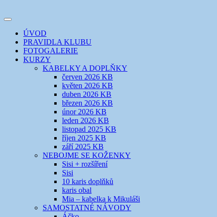
Přejít
k
Toggle
obsahu
šicí klub
EVIKLUB
navigation
ÚVOD
webu
PRAVIDLA KLUBU
FOTOGALERIE
KURZY
KABELKY A DOPLŇKY
červen 2026 KB
květen 2026 KB
duben 2026 KB
březen 2026 KB
únor 2026 KB
leden 2026 KB
listopad 2025 KB
říjen 2025 KB
září 2025 KB
NEBOJME SE KOŽENKY
Sisi + rozšíření
Sisi
10 karis doplňků
karis obal
Mia – kabelka k Mikuláši
SAMOSTATNÉ NÁVODY
Áčko