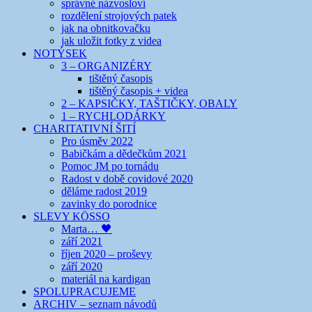
správné názvosloví
rozdělení strojových patek
jak na obnitkovačku
jak uložit fotky z videa
NOTÝSEK
3 – ORGANIZÉRY
tištěný časopis
tištěný časopis + videa
2 – KAPSIČKY, TAŠTIČKY, OBALY
1 – RYCHLODÁRKY
CHARITATIVNÍ ŠITÍ
Pro úsměv 2022
Babičkám a dědečkům 2021
Pomoc JM po tornádu
Radost v době covidové 2020
děláme radost 2019
zavinky do porodnice
SLEVY KÖSSO
Marta… 🖤
září 2021
říjen 2020 – proševy
září 2020
materiál na kardigan
SPOLUPRACUJEME
ARCHIV – seznam návodů