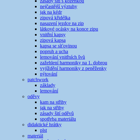
zásady šití s koženkou
nejčastější výztuhy
jak na kédr
zipová křidélka
nasazení jezdce na zip
látkové ocásky na konce zipu
vnitřní kapsy
zipová kapsa
kapsa se síťovinou
popruh a ucha
lemování vnitřních švů
zažehlení harmoniky na 1. dobrou
vyjíždění harmoniky z peněženky
nýtování
patchwork
základy
lemování
oděvy
kam na střihy
jak na střihy
zásady šití oděvů
spotřeba materiálu
didaktické hrátky
plst
materiál