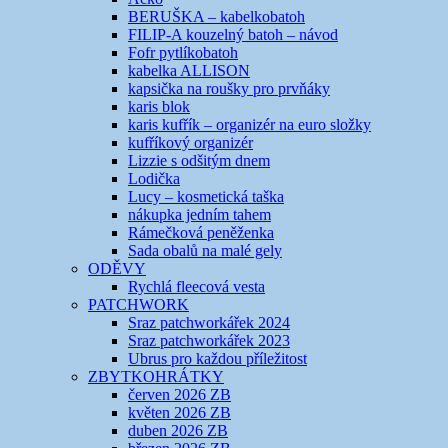
BERUŠKA – kabelkobatoh
FILIP-A kouzelný batoh – návod
Fofr pytlíkobatoh
kabelka ALLISON
kapsička na roušky pro prvňáky
karis blok
karis kufřík – organizér na euro složky
kufříkový organizér
Lizzie s odšitým dnem
Lodička
Lucy – kosmetická taška
nákupka jedním tahem
Rámečková peněženka
Sada obalů na malé gely
ODĚVY
Rychlá fleecová vesta
PATCHWORK
Sraz patchworkářek 2024
Sraz patchworkářek 2023
Ubrus pro každou příležitost
ZBYTKOHRÁTKY
červen 2026 ZB
květen 2026 ZB
duben 2026 ZB