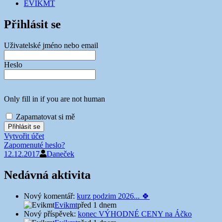
EVIKMT
Přihlásit se
Uživatelské jméno nebo email
Heslo
Only fill in if you are not human
Zapamatovat si mě
Vytvořit účet
Zapomenuté heslo?
12.12.2017
Daneček
Nedávná aktivita
Nový komentář:
kurz podzim 2026... 🍀
Evikmt
před 1 dnem
Nový příspěvek:
konec VÝHODNÉ CENY na Áčko