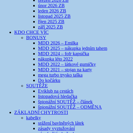
březen 2026 ZB
únor 2026 ZB
leden 2026 ZB
listopad 2025 ZB
říjen 2025 ZB
září 2025 ZB
KDO CHCE VÍC
BONUSY
MDD 2026 – Emilka
MDD 2025 – nákupka jedním tahem
MDD 2024 – fofr kapsička
nákupka léto 2022
MDD 2022 – látkové gumičky
MDD 2021 – stojan na karty
mega turbo trysko taška
Do kočárku
SOUTĚŽE
Eviklub na cestách
listopadová hledačka
špionážní SOUTĚŽ – článek
špionážní SOUTĚŽ – ODMĚNA
ZÁKLADNÍ CHYTROSTI
kabelky
srážení bavlněných látek
zásady vyztužování