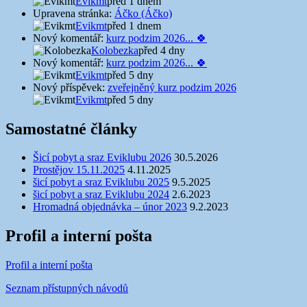
Evikmt
před 1 dnem
Upravena stránka:
Áčko (Áčko)
Evikmt
před 1 dnem
Nový komentář:
kurz podzim 2026... 🍀
Kolobezka
před 4 dny
Nový komentář:
kurz podzim 2026... 🍀
Evikmt
před 5 dny
Nový příspěvek:
zveřejněný kurz podzim 2026
Evikmt
před 5 dny
Samostatné články
Šicí pobyt a sraz Eviklubu 2026
30.5.2026
Prostějov 15.11.2025
4.11.2025
šicí pobyt a sraz Eviklubu 2025
9.5.2025
šicí pobyt a sraz Eviklubu 2024
2.6.2023
Hromadná objednávka – únor 2023
9.2.2023
Profil a interní pošta
Profil a interní pošta
Seznam přístupných návodů