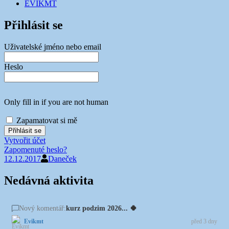
EVIKMT
Přihlásit se
Uživatelské jméno nebo email
Heslo
Only fill in if you are not human
Zapamatovat si mě
Vytvořit účet
Zapomenuté heslo?
12.12.2017
Daneček
Nedávná aktivita
kurz podzim 2026... 🍀
Nový komentář:
Evikmt
před 3 dny