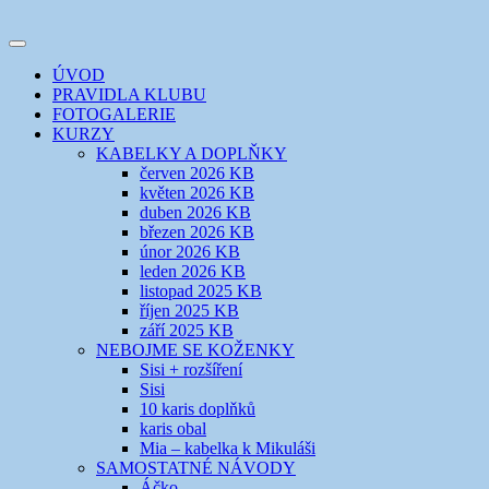
Přejít
k
Toggle
obsahu
šicí klub
EVIKLUB
navigation
ÚVOD
webu
PRAVIDLA KLUBU
FOTOGALERIE
KURZY
KABELKY A DOPLŇKY
červen 2026 KB
květen 2026 KB
duben 2026 KB
březen 2026 KB
únor 2026 KB
leden 2026 KB
listopad 2025 KB
říjen 2025 KB
září 2025 KB
NEBOJME SE KOŽENKY
Sisi + rozšíření
Sisi
10 karis doplňků
karis obal
Mia – kabelka k Mikuláši
SAMOSTATNÉ NÁVODY
Áčko