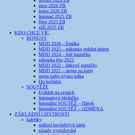
březen 2026 ZB
únor 2026 ZB
leden 2026 ZB
listopad 2025 ZB
říjen 2025 ZB
září 2025 ZB
KDO CHCE VÍC
BONUSY
MDD 2026 – Emilka
MDD 2025 – nákupka jedním tahem
MDD 2024 – fofr kapsička
nákupka léto 2022
MDD 2022 – látkové gumičky
MDD 2021 – stojan na karty
mega turbo trysko taška
Do kočárku
SOUTĚŽE
Eviklub na cestách
listopadová hledačka
špionážní SOUTĚŽ – článek
špionážní SOUTĚŽ – ODMĚNA
ZÁKLADNÍ CHYTROSTI
kabelky
srážení bavlněných látek
zásady vyztužování