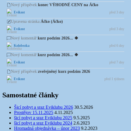
konec VÝHODNÉ CENY na Áčko
Nový příspěvek:
Evikmt
před 3 dny
Áčko (Áčko)
Upravena stránka:
Evikmt
před 3 dny
kurz podzim 2026... 🍀
Nový komentář:
Kolobezka
před 6 dny
kurz podzim 2026... 🍀
Nový komentář:
Evikmt
před 7 dny
zveřejněný kurz podzim 2026
Nový příspěvek:
Evikmt
před 1 týdnem
Samostatné články
Šicí pobyt a sraz Eviklubu 2026
30.5.2026
Prostějov 15.11.2025
4.11.2025
šicí pobyt a sraz Eviklubu 2025
9.5.2025
šicí pobyt a sraz Eviklubu 2024
2.6.2023
Hromadná objednávka – únor 2023
9.2.2023