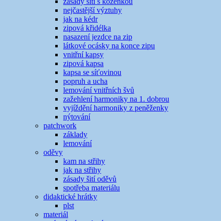
zásady šití s koženkou
nejčastější výztuhy
jak na kédr
zipová křidélka
nasazení jezdce na zip
látkové ocásky na konce zipu
vnitřní kapsy
zipová kapsa
kapsa se síťovinou
popruh a ucha
lemování vnitřních švů
zažehlení harmoniky na 1. dobrou
vyjíždění harmoniky z peněženky
nýtování
patchwork
základy
lemování
oděvy
kam na střihy
jak na střihy
zásady šití oděvů
spotřeba materiálu
didaktické hrátky
plst
materiál