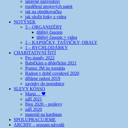
správné názvosloví
rozdělení strojových patek
jak na obnitkovačku
jak uložit fotky z videa
NOTÝSEK
3 – ORGANIZÉRY
tištěný časopis
tištěný časopis + videa
2 – KAPSIČKY, TAŠTIČKY, OBALY
1 – RYCHLODÁRKY
CHARITATIVNÍ ŠITÍ
Pro úsměv 2022
Babičkám a dědečkům 2021
Pomoc JM po tornádu
Radost v době covidové 2020
děláme radost 2019
zavinky do porodnice
SLEVY KÖSSO
Marta… 🖤
září 2021
říjen 2020 – proševy
září 2020
materiál na kardigan
SPOLUPRACUJEME
ARCHIV – seznam návodů