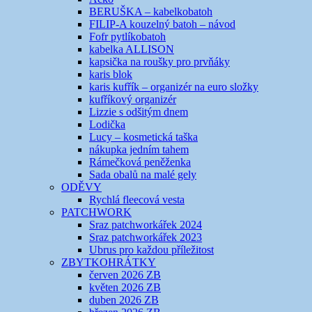
BERUŠKA – kabelkobatoh
FILIP-A kouzelný batoh – návod
Fofr pytlíkobatoh
kabelka ALLISON
kapsička na roušky pro prvňáky
karis blok
karis kufřík – organizér na euro složky
kufříkový organizér
Lizzie s odšitým dnem
Lodička
Lucy – kosmetická taška
nákupka jedním tahem
Rámečková peněženka
Sada obalů na malé gely
ODĚVY
Rychlá fleecová vesta
PATCHWORK
Sraz patchworkářek 2024
Sraz patchworkářek 2023
Ubrus pro každou příležitost
ZBYTKOHRÁTKY
červen 2026 ZB
květen 2026 ZB
duben 2026 ZB