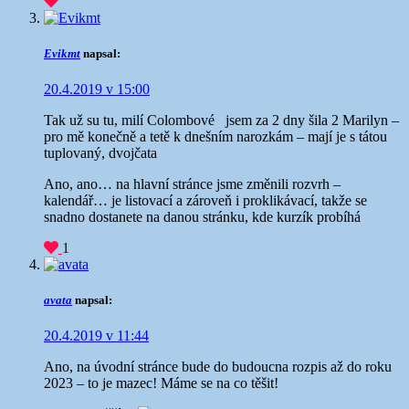
Evikmt
napsal:
20.4.2019 v 15:00
Tak už su tu, milí Colombové
jsem za 2 dny šila 2 Marilyn –
pro mě konečně a tetě k dnešním narozkám – mají je s tátou
tuplovaný, dvojčata
Ano, ano… na hlavní stránce jsme změnili rozvrh –
kalendář… je listovací a zároveň i proklikávací, takže se
snadno dostanete na danou stránku, kde kurzík probíhá
1
avata
napsal:
20.4.2019 v 11:44
Ano, na úvodní stránce bude do budoucna rozpis až do roku
2023 – to je mazec! Máme se na co těšit!