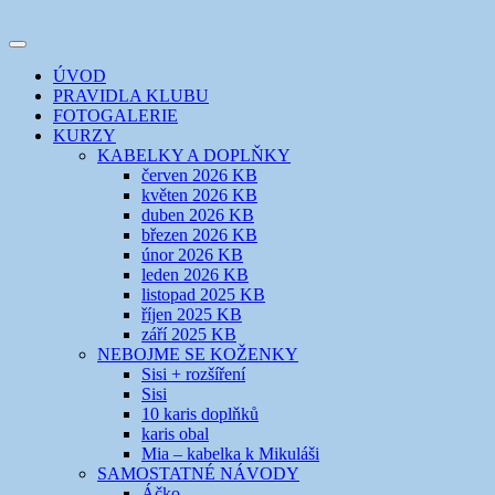
Přejít
k
Toggle
obsahu
šicí klub
EVIKLUB
navigation
ÚVOD
webu
PRAVIDLA KLUBU
FOTOGALERIE
KURZY
KABELKY A DOPLŇKY
červen 2026 KB
květen 2026 KB
duben 2026 KB
březen 2026 KB
únor 2026 KB
leden 2026 KB
listopad 2025 KB
říjen 2025 KB
září 2025 KB
NEBOJME SE KOŽENKY
Sisi + rozšíření
Sisi
10 karis doplňků
karis obal
Mia – kabelka k Mikuláši
SAMOSTATNÉ NÁVODY
Áčko