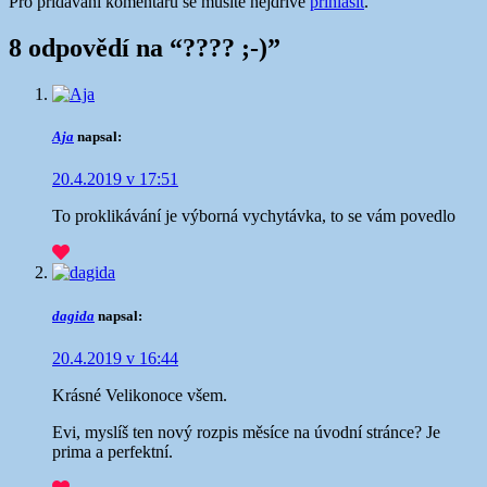
Pro přidávání komentářů se musíte nejdříve
přihlásit
.
8 odpovědí na “
???? ​​​​​​​;-)
”
Aja
napsal:
20.4.2019 v 17:51
To proklikávání je výborná vychytávka, to se vám povedlo
dagida
napsal:
20.4.2019 v 16:44
Krásné Velikonoce všem.
Evi, myslíš ten nový rozpis měsíce na úvodní stránce? Je
prima a perfektní.