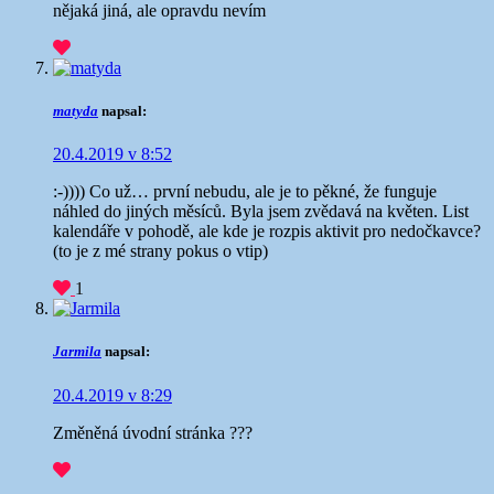
nějaká jiná, ale opravdu nevím
matyda
napsal:
20.4.2019 v 8:52
:-)))) Co už… první nebudu, ale je to pěkné, že funguje
náhled do jiných měsíců. Byla jsem zvědavá na květen. List
kalendáře v pohodě, ale kde je rozpis aktivit pro nedočkavce?
(to je z mé strany pokus o vtip)
1
Jarmila
napsal:
20.4.2019 v 8:29
Změněná úvodní stránka ???