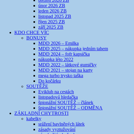
březen 2026 ZB
únor 2026 ZB
leden 2026 ZB
listopad 2025 ZB
říjen 2025 ZB
září 2025 ZB
KDO CHCE VÍC
BONUSY
MDD 2026 – Emilka
MDD 2025 – nákupka jedním tahem
MDD 2024 – fofr kapsička
nákupka léto 2022
MDD 2022 – látkové gumičky
MDD 2021 – stojan na karty
mega turbo trysko taška
Do kočárku
SOUTĚŽE
Eviklub na cestách
listopadová hledačka
špionážní SOUTĚŽ – článek
špionážní SOUTĚŽ – ODMĚNA
ZÁKLADNÍ CHYTROSTI
kabelky
srážení bavlněných látek
zásady vyztužování