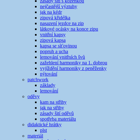
zásady šití s koženkou
nejčastější výztuhy
jak na kédr
zipová křidélka
nasazení jezdce na zip
látkové ocásky na konce zipu
vnitřní kapsy
zipová kapsa
kapsa se síťovinou
popruh a ucha
lemování vnitřních švů
zažehlení harmoniky na 1. dobrou
vyjíždění harmoniky z peněženky
nýtování
patchwork
základy
lemování
oděvy
kam na střihy
jak na střihy
zásady šití oděvů
spotřeba materiálu
didaktické hrátky
plst
materiál