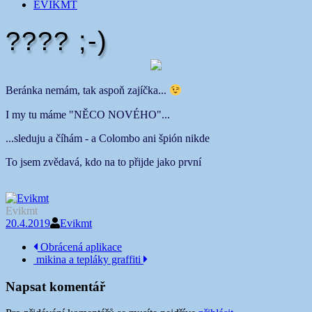
EVIKMT
???? ​​​​​​​;-)
Beránka nemám, tak aspoň zajíčka...
I my tu máme "NĚCO NOVÉHO"...
...sleduju a číhám - a Colombo ani špión nikde
To jsem zvědavá, kdo na to přijde jako první ​​​​​
Evikmt
20.4.2019
Evikmt
Navigace
Obrácená aplikace
mikina a tepláky graffiti
příspěvku
Napsat komentář