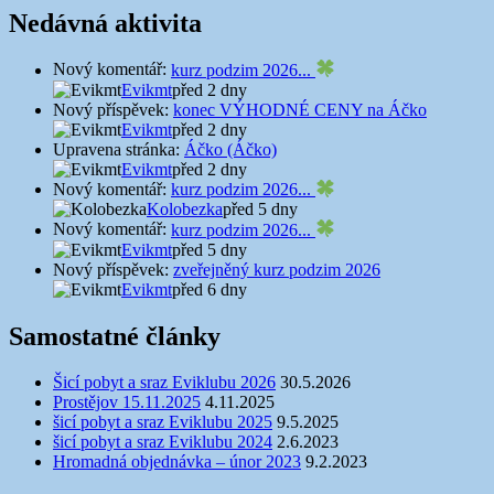
Nedávná aktivita
Nový komentář:
kurz podzim 2026...
Evikmt
před 2 dny
Nový příspěvek:
konec VÝHODNÉ CENY na Áčko
Evikmt
před 2 dny
Upravena stránka:
Áčko (Áčko)
Evikmt
před 2 dny
Nový komentář:
kurz podzim 2026...
Kolobezka
před 5 dny
Nový komentář:
kurz podzim 2026...
Evikmt
před 5 dny
Nový příspěvek:
zveřejněný kurz podzim 2026
Evikmt
před 6 dny
Samostatné články
Šicí pobyt a sraz Eviklubu 2026
30.5.2026
Prostějov 15.11.2025
4.11.2025
šicí pobyt a sraz Eviklubu 2025
9.5.2025
šicí pobyt a sraz Eviklubu 2024
2.6.2023
Hromadná objednávka – únor 2023
9.2.2023