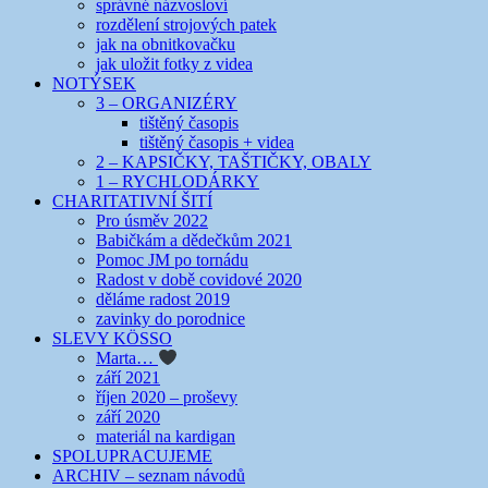
správné názvosloví
rozdělení strojových patek
jak na obnitkovačku
jak uložit fotky z videa
NOTÝSEK
3 – ORGANIZÉRY
tištěný časopis
tištěný časopis + videa
2 – KAPSIČKY, TAŠTIČKY, OBALY
1 – RYCHLODÁRKY
CHARITATIVNÍ ŠITÍ
Pro úsměv 2022
Babičkám a dědečkům 2021
Pomoc JM po tornádu
Radost v době covidové 2020
děláme radost 2019
zavinky do porodnice
SLEVY KÖSSO
Marta…
září 2021
říjen 2020 – proševy
září 2020
materiál na kardigan
SPOLUPRACUJEME
ARCHIV – seznam návodů