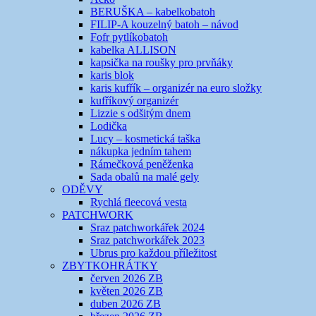
BERUŠKA – kabelkobatoh
FILIP-A kouzelný batoh – návod
Fofr pytlíkobatoh
kabelka ALLISON
kapsička na roušky pro prvňáky
karis blok
karis kufřík – organizér na euro složky
kufříkový organizér
Lizzie s odšitým dnem
Lodička
Lucy – kosmetická taška
nákupka jedním tahem
Rámečková peněženka
Sada obalů na malé gely
ODĚVY
Rychlá fleecová vesta
PATCHWORK
Sraz patchworkářek 2024
Sraz patchworkářek 2023
Ubrus pro každou příležitost
ZBYTKOHRÁTKY
červen 2026 ZB
květen 2026 ZB
duben 2026 ZB