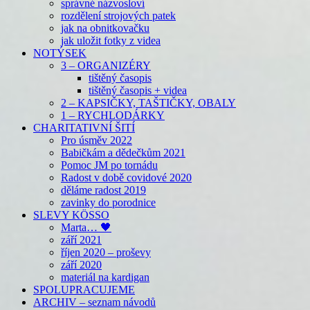
správné názvosloví
rozdělení strojových patek
jak na obnitkovačku
jak uložit fotky z videa
NOTÝSEK
3 – ORGANIZÉRY
tištěný časopis
tištěný časopis + videa
2 – KAPSIČKY, TAŠTIČKY, OBALY
1 – RYCHLODÁRKY
CHARITATIVNÍ ŠITÍ
Pro úsměv 2022
Babičkám a dědečkům 2021
Pomoc JM po tornádu
Radost v době covidové 2020
děláme radost 2019
zavinky do porodnice
SLEVY KÖSSO
Marta… 🖤
září 2021
říjen 2020 – proševy
září 2020
materiál na kardigan
SPOLUPRACUJEME
ARCHIV – seznam návodů