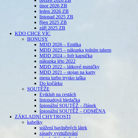
březen 2026 ZB
únor 2026 ZB
leden 2026 ZB
listopad 2025 ZB
říjen 2025 ZB
září 2025 ZB
KDO CHCE VÍC
BONUSY
MDD 2026 – Emilka
MDD 2025 – nákupka jedním tahem
MDD 2024 – fofr kapsička
nákupka léto 2022
MDD 2022 – látkové gumičky
MDD 2021 – stojan na karty
mega turbo trysko taška
Do kočárku
SOUTĚŽE
Eviklub na cestách
listopadová hledačka
špionážní SOUTĚŽ – článek
špionážní SOUTĚŽ – ODMĚNA
ZÁKLADNÍ CHYTROSTI
kabelky
srážení bavlněných látek
zásady vyztužování