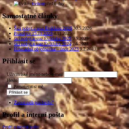
Evikmt
před 6 dny
Samostatné články
Šicí pobyt a sraz Eviklubu 2026
30.5.2026
Prostějov 15.11.2025
4.11.2025
šicí pobyt a sraz Eviklubu 2025
9.5.2025
šicí pobyt a sraz Eviklubu 2024
2.6.2023
Hromadná objednávka – únor 2023
9.2.2023
Přihlásit se
Uživatelské jméno nebo e-mail
Heslo
Pamatovat si mě
Přihlásit se
Zapomněli jste heslo?
Profil a interní pošta
Profil a interní pošta