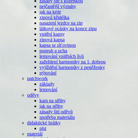
zásady šití s koženkou
nejčastější výztuhy
jak na kédr
zipová křidélka
nasazení jezdce na zip
látkové ocásky na konce zipu
vnitřní kapsy
zipová kapsa
kapsa se síťovinou
popruh a ucha
lemování vnitřních švů
zažehlení harmoniky na 1. dobrou
vyjíždění harmoniky z peněženky
nýtování
patchwork
základy
lemování
oděvy
kam na střihy
jak na střihy
zásady šití oděvů
spotřeba materiálu
didaktické hrátky
plst
materiál