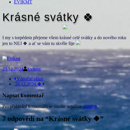
EVIKMT
Krásné svátky 🍀
I my s torpédem přejeme všem krásné celé svátky a do nového roku
jen to NEJ
🍀
a ať se vám tu skvěle šije
Evikmt
23.12.2024
Evikmt
Navigace
Vánoční přání
24.12.2024 🍀
příspěvku
Napsat komentář
Pro přidávání komentářů se musíte nejdříve
přihlásit
.
7 odpovědí na “
Krásné svátky 🍀
”