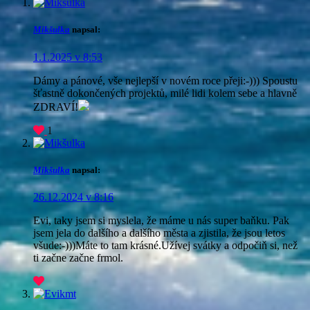
Mikšulka
napsal:
1.1.2025 v 8:53
Dámy a pánové, vše nejlepší v novém roce přeji:-))) Spoustu
šťastně dokončených projektů, milé lidi kolem sebe a hlavně
ZDRAVÍ!
1
Mikšulka
napsal:
26.12.2024 v 8:16
Evi, taky jsem si myslela, že máme u nás super baňku. Pak
jsem jela do dalšího a dalšího města a zjistila, že jsou letos
všude:-)))Máte to tam krásné.Užívej svátky a odpočiň si, než
ti začne začne frmol.