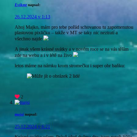
Evikmt
napsal:
26.12.2024 v 1:13
Ahoj Majko, mám pro tebe pořád schovanou tu zapomenutou
plastovou pixličku – takže v MT se taky nic neztratí a
všechno najde
A jinak všem krásné svátky a v novém roce se na vás těším
zde na webu a i v létě na živo
letos máme na námku krom stromečku i super obr baňku:
2
majsi
napsal:
25.12.2024 v 6:21
Krásné svátky všem. Právě před dvěma dny jsem neteři líčila,