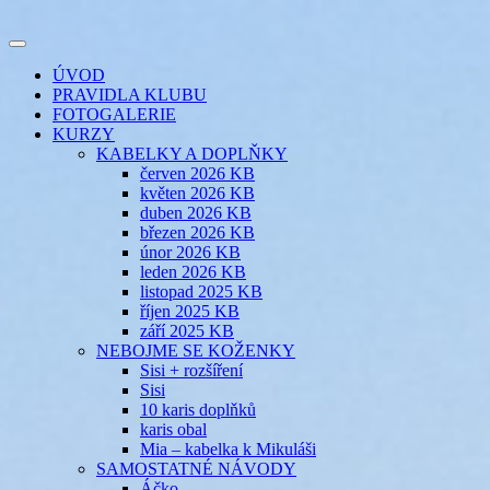
Přejít
k
Toggle
obsahu
šicí klub
EVIKLUB
navigation
ÚVOD
webu
PRAVIDLA KLUBU
FOTOGALERIE
KURZY
KABELKY A DOPLŇKY
červen 2026 KB
květen 2026 KB
duben 2026 KB
březen 2026 KB
únor 2026 KB
leden 2026 KB
listopad 2025 KB
říjen 2025 KB
září 2025 KB
NEBOJME SE KOŽENKY
Sisi + rozšíření
Sisi
10 karis doplňků
karis obal
Mia – kabelka k Mikuláši
SAMOSTATNÉ NÁVODY
Áčko