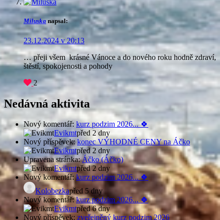
Miluska
napsal:
23.12.2024 v 20:13
… přeji všem krásné Vánoce a do nového roku hodně zdraví,
štěstí, spokojenosti a pohody
2
Nedávná aktivita
Nový komentář:
kurz podzim 2026... 🍀
Evikmt
před 2 dny
Nový příspěvek:
konec VÝHODNÉ CENY na Áčko
Evikmt
před 2 dny
Upravena stránka:
Áčko (Áčko)
Evikmt
před 2 dny
Nový komentář:
kurz podzim 2026... 🍀
Kolobezka
před 5 dny
Nový komentář:
kurz podzim 2026... 🍀
Evikmt
před 6 dny
Nový příspěvek:
zveřejněný kurz podzim 2026