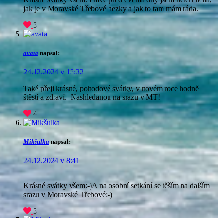
jak je v Moravské Třebové hezky a jak to tam mám ráda.
3
avata
napsal:
24.12.2024 v 13:32
Také přeji krásné, pohodové svátky, v novém roce hodně
štěstí a zdraví. Nashledanou na srazu v MT!
4
Mikšulka
napsal:
24.12.2024 v 8:41
Krásné svátky všem:-)A na osobní setkání se těším na dalším
srazu v Moravské Třebové:-)
3