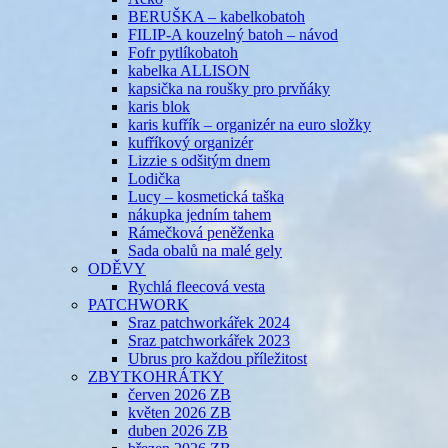
BERUŠKA – kabelkobatoh
FILIP-A kouzelný batoh – návod
Fofr pytlíkobatoh
kabelka ALLISON
kapsička na roušky pro prvňáky
karis blok
karis kufřík – organizér na euro složky
kufříkový organizér
Lizzie s odšitým dnem
Lodička
Lucy – kosmetická taška
nákupka jedním tahem
Rámečková peněženka
Sada obalů na malé gely
ODĚVY
Rychlá fleecová vesta
PATCHWORK
Sraz patchworkářek 2024
Sraz patchworkářek 2023
Ubrus pro každou příležitost
ZBYTKOHRÁTKY
červen 2026 ZB
květen 2026 ZB
duben 2026 ZB