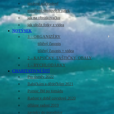
správné názvosloví
rozdělení strojových patek
jak na obnitkovačku
jak uložit fotky z videa
NOTÝSEK
3 – ORGANIZÉRY
tištěný časopis
tištěný časopis + videa
2 – KAPSIČKY, TAŠTIČKY, OBALY
1 – RYCHLODÁRKY
CHARITATIVNÍ ŠITÍ
Pro úsměv 2022
Babičkám a dědečkům 2021
Pomoc JM po tornádu
Radost v době covidové 2020
děláme radost 2019
zavinky do porodnice