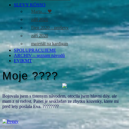
SLEVY KÖSSO
Marta… 🖤
září 2021
říjen 2020 – proševy
září 2020
materiál na kardigan
SPOLUPRACUJEME
ARCHIV – seznam návodů
EVIKMT
Moje ????
Bojovala jsem s tistenym návodem, otocila jsem hlavni dily, ale
mam z ni radost. Panel je seskladan ze zbytku kozenky, ktere mi
pred lety poslala Eva. ????????
Peggy