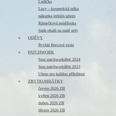
Lodička
Lucy – kosmetická taška
nákupka jedním tahem
Rámečková peněženka
Sada obalů na malé gely
ODĚVY
Rychlá fleecová vesta
PATCHWORK
Sraz patchworkářek 2024
Sraz patchworkářek 2023
Ubrus pro každou příležitost
ZBYTKOHRÁTKY
červen 2026 ZB
květen 2026 ZB
duben 2026 ZB
březen 2026 ZB