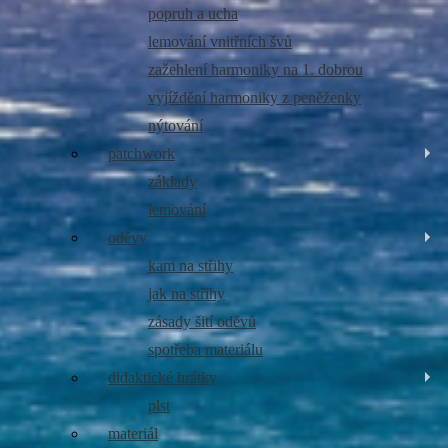
popruh a ucha
lemování vnitřních švů
zažehlení harmoniky na 1. dobrou
vyjíždění harmoniky z peněženky
nýtování
patchwork
základy
lemování
oděvy
kam na střihy
jak na střihy
zásady šití oděvů
spotřeba materiálu
didaktické hrátky
plst
materiál