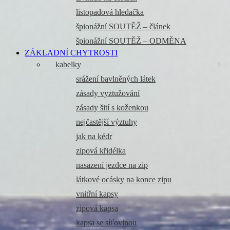
listopadová hledačka
špionážní SOUTĚŽ – článek
špionážní SOUTĚŽ – ODMĚNA
ZÁKLADNÍ CHYTROSTI
kabelky
srážení bavlněných látek
zásady vyztužování
zásady šití s koženkou
nejčastější výztuhy
jak na kédr
zipová křidélka
nasazení jezdce na zip
látkové ocásky na konce zipu
vnitřní kapsy
zipová kapsa
kapsa se síťovinou