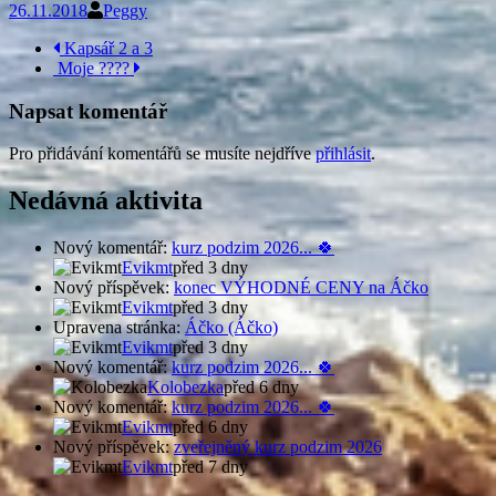
26.11.2018
Peggy
Navigace
Kapsář 2 a 3
Moje ????
příspěvku
Napsat komentář
Pro přidávání komentářů se musíte nejdříve
přihlásit
.
Nedávná aktivita
Nový komentář:
kurz podzim 2026... 🍀
Evikmt
před 3 dny
Nový příspěvek:
konec VÝHODNÉ CENY na Áčko
Evikmt
před 3 dny
Upravena stránka:
Áčko (Áčko)
Evikmt
před 3 dny
Nový komentář:
kurz podzim 2026... 🍀
Kolobezka
před 6 dny
Nový komentář:
kurz podzim 2026... 🍀
Evikmt
před 6 dny
Nový příspěvek:
zveřejněný kurz podzim 2026
Evikmt
před 7 dny