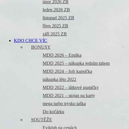
únor 2026 ZB
leden 2026 ZB
listopad 2025 ZB
říjen 2025 ZB
září 2025 ZB
KDO CHCE VÍC
BONUSY
MDD 2026 – Emilka
MDD 2025 – nákupka jedním tahem
MDD 2024 – fofr kapsička
nákupka léto 2022
MDD 2022 – látkové gumičky
MDD 2021 – stojan na karty
mega turbo trysko taška
Do kočárku
SOUTĚŽE
Eviklub na cestách