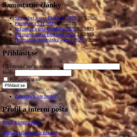
Samostatné články
Šicí pobyt a sraz Eviklubu 2026
30.5.2026
Prostějov 15.11.2025
4.11.2025
šicí pobyt a sraz Eviklubu 2025
9.5.2025
šicí pobyt a sraz Eviklubu 2024
2.6.2023
Hromadná objednávka – únor 2023
9.2.2023
Přihlásit se
Uživatelské jméno nebo e-mail
Heslo
Pamatovat si mě
Přihlásit se
Zapomněli jste heslo?
Profil a interní pošta
Profil a interní pošta
Seznam přístupných návodů