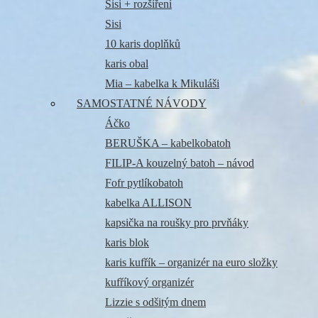
Sisi + rozšíření
Sisi
10 karis doplňků
karis obal
Mia – kabelka k Mikuláši
SAMOSTATNÉ NÁVODY
Áčko
BERUŠKA – kabelkobatoh
FILIP-A kouzelný batoh – návod
Fofr pytlíkobatoh
kabelka ALLISON
kapsička na roušky pro prvňáky
karis blok
karis kufřík – organizér na euro složky
kufříkový organizér
Lizzie s odšitým dnem