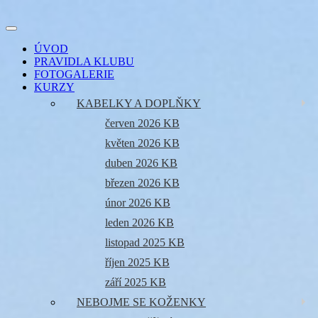
Přejít
k
Toggle
obsahu
šicí klub
EVIKLUB
navigation
ÚVOD
webu
PRAVIDLA KLUBU
FOTOGALERIE
KURZY
KABELKY A DOPLŇKY
červen 2026 KB
květen 2026 KB
duben 2026 KB
březen 2026 KB
únor 2026 KB
leden 2026 KB
listopad 2025 KB
říjen 2025 KB
září 2025 KB
NEBOJME SE KOŽENKY