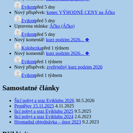
Evikmt
před 5 dny
Nový příspěvek:
konec VÝHODNÉ CENY na Áčko
Evikmt
před 5 dny
Upravena stránka:
Áčko (Áčko)
Evikmt
před 5 dny
Nový komentář:
kurz podzim 2026... 🍀
Kolobezka
před 1 týdnem
Nový komentář:
kurz podzim 2026... 🍀
Evikmt
před 1 týdnem
Nový příspěvek:
zveřejněný kurz podzim 2026
Evikmt
před 1 týdnem
Samostatné články
Šicí pobyt a sraz Eviklubu 2026
30.5.2026
Prostějov 15.11.2025
4.11.2025
šicí pobyt a sraz Eviklubu 2025
9.5.2025
šicí pobyt a sraz Eviklubu 2024
2.6.2023
Hromadná objednávka – únor 2023
9.2.2023