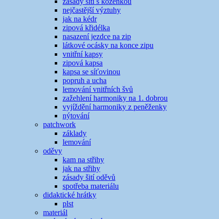
zásady šití s koženkou
nejčastější výztuhy
jak na kédr
zipová křidélka
nasazení jezdce na zip
látkové ocásky na konce zipu
vnitřní kapsy
zipová kapsa
kapsa se síťovinou
popruh a ucha
lemování vnitřních švů
zažehlení harmoniky na 1. dobrou
vyjíždění harmoniky z peněženky
nýtování
patchwork
základy
lemování
oděvy
kam na střihy
jak na střihy
zásady šití oděvů
spotřeba materiálu
didaktické hrátky
plst
materiál