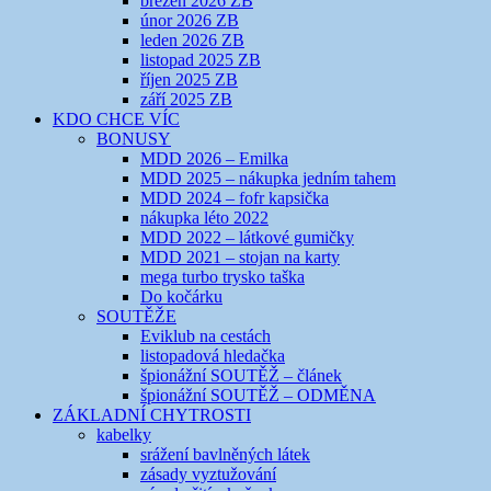
březen 2026 ZB
únor 2026 ZB
leden 2026 ZB
listopad 2025 ZB
říjen 2025 ZB
září 2025 ZB
KDO CHCE VÍC
BONUSY
MDD 2026 – Emilka
MDD 2025 – nákupka jedním tahem
MDD 2024 – fofr kapsička
nákupka léto 2022
MDD 2022 – látkové gumičky
MDD 2021 – stojan na karty
mega turbo trysko taška
Do kočárku
SOUTĚŽE
Eviklub na cestách
listopadová hledačka
špionážní SOUTĚŽ – článek
špionážní SOUTĚŽ – ODMĚNA
ZÁKLADNÍ CHYTROSTI
kabelky
srážení bavlněných látek
zásady vyztužování