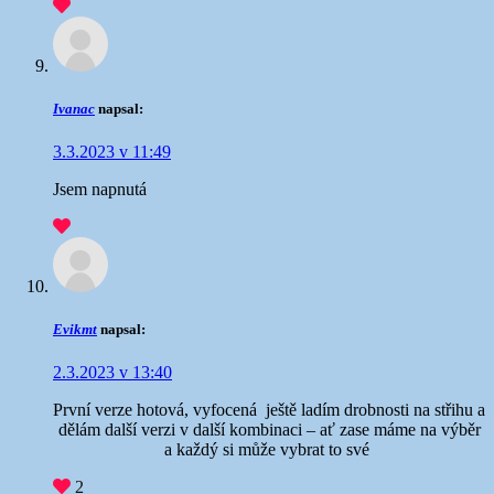
Ivanac
napsal:
3.3.2023 v 11:49
Jsem napnutá
Evikmt
napsal:
2.3.2023 v 13:40
První verze hotová, vyfocená
ještě ladím drobnosti na střihu a
dělám další verzi v další kombinaci – ať zase máme na výběr
a každý si může vybrat to své
2