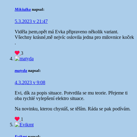
Mikšulka
napsal:
5.3.2023 v 21:47
Viděla jsem,opět má Evka připraveno několik variant.
Všechny krásné,mě nejvíc oslovila jedna pro milovnice koček
.
3
matyda
napsal:
4.3.2023 v 9:08
Evi, dík za popis situace. Potvrdila se mu teorie. Přejeme ti
oba rychlé vylepšení elektro situace.
Na novinku, kterou chystáš, se těším. Ráda se pak podívám.
1
Evikmt
napsal: