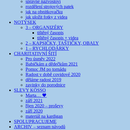
správné názvosloví
rozdělení strojových patek
jak na obnitkovačku
jak uložit fotky z videa
NOTÝSEK
3 – ORGANIZÉRY
tištěný časopis
tištěný časopis + videa
2 – KAPSIČKY, TAŠTIČKY, OBALY
1 – RYCHLODÁRKY
CHARITATIVNÍ ŠITÍ
Pro úsměv 2022
Babičkám a dědečkům 2021
Pomoc JM po tornádu
Radost v době covidové 2020
děláme radost 2019
zavinky do porodnice
SLEVY KÖSSO
Marta… 🖤
září 2021
říjen 2020 – proševy
září 2020
materiál na kardigan
SPOLUPRACUJEME
ARCHIV – seznam návodů