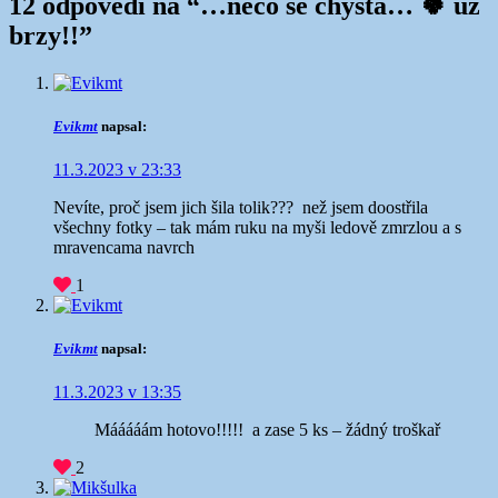
12 odpovědí na “
…něco se chystá… 🍀 už
brzy!!
”
Evikmt
napsal:
11.3.2023 v 23:33
Nevíte, proč jsem jich šila tolik???
než jsem doostřila
všechny fotky – tak mám ruku na myši ledově zmrzlou a s
mravencama navrch
1
Evikmt
napsal:
11.3.2023 v 13:35
Mááááám hotovo!!!!!
a zase 5 ks – žádný troškař
2