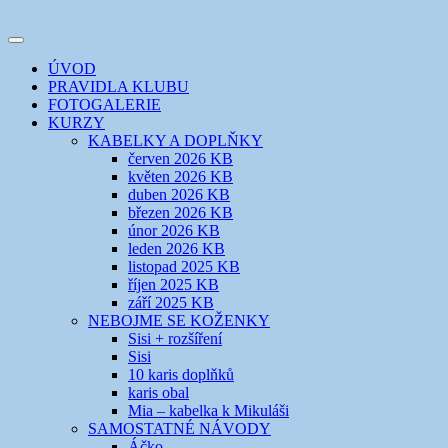
Přejít
k
Toggle
obsahu
šicí klub
EVIKLUB
navigation
ÚVOD
webu
PRAVIDLA KLUBU
FOTOGALERIE
KURZY
KABELKY A DOPLŇKY
červen 2026 KB
květen 2026 KB
duben 2026 KB
březen 2026 KB
únor 2026 KB
leden 2026 KB
listopad 2025 KB
říjen 2025 KB
září 2025 KB
NEBOJME SE KOŽENKY
Sisi + rozšíření
Sisi
10 karis doplňků
karis obal
Mia – kabelka k Mikuláši
SAMOSTATNÉ NÁVODY
Áčko