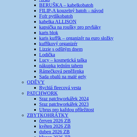
BERUŠKA – kabelkobatoh
FILIP-A kouzelný batoh – návod
Fofr pytlíkobatoh
kabelka ALLISON
kapsička na roušky pro prvňáky
karis blok
karis kufřík – organizér na euro složky
kufříkový organizér
Lizzie s odšitým dnem
Lodička
Lucy – kosmetická taška
nákupka jedním tahem
Rámečková peněženka
Sada obalů na malé gely
ODĚVY
Rychlá fleecová vesta
PATCHWORK
Sraz patchworkářek 2024
Sraz patchworkářek 2023
Ubrus pro každou příležitost
ZBYTKOHRÁTKY
červen 2026 ZB
květen 2026 ZB
duben 2026 ZB