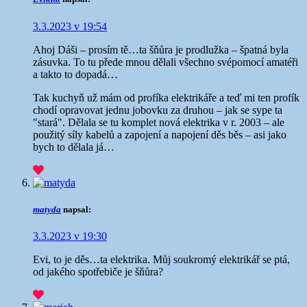
3.3.2023 v 19:54
Ahoj Dáši – prosím tě…ta šňůra je prodlužka – špatná byla
zásuvka. To tu přede mnou dělali všechno svépomocí amatéři
a takto to dopadá…
Tak kuchyň už mám od profíka elektrikáře a teď mi ten profík
chodí opravovat jednu jobovku za druhou – jak se sype ta
"stará". Dělala se tu komplet nová elektrika v r. 2003 – ale
použitý síly kabelů a zapojení a napojení děs běs – asi jako
bych to dělala já…
matyda
napsal:
3.3.2023 v 19:30
Evi, to je děs…ta elektrika. Můj soukromý elektrikář se ptá,
od jakého spotřebiče je šňůra?