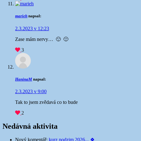
marieh
napsal:
2.3.2023 v 12:23
Zase mám nervy… 🙂 🙂
3
HaninaM
napsal:
2.3.2023 v 9:00
Tak to jsem zvědavá co to bude
2
Nedávná aktivita
Nový komentář:
kurz podzim 2026... 🍀