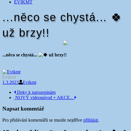
EVIKMT
...něco se chystá... 🍀
už brzy!!
...něco se chystá...
už brzy!!
Evikmt
1.3.2023
Evikmt
Navigace
Deky k narozeninám
NOVÝ videonávod + AKCE...
příspěvku
Napsat komentář
Pro přidávání komentářů se musíte nejdříve
přihlásit
.