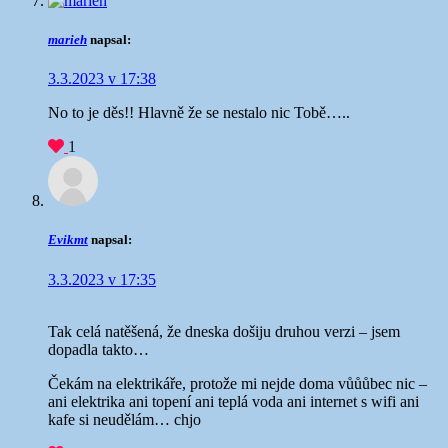
marieh
napsal:
3.3.2023 v 17:38
No to je děs!! Hlavně že se nestalo nic Tobě…..
1
Evikmt
napsal:
3.3.2023 v 17:35
Tak celá natěšená, že dneska došiju druhou verzi – jsem
dopadla takto…
Čekám na elektrikáře, protože mi nejde doma vůůůbec nic –
ani elektrika ani topení ani teplá voda ani internet s wifi ani
kafe si neudělám… chjo