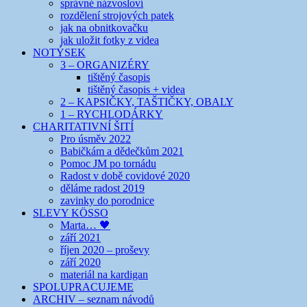
správné názvosloví
rozdělení strojových patek
jak na obnitkovačku
jak uložit fotky z videa
NOTÝSEK
3 – ORGANIZÉRY
tištěný časopis
tištěný časopis + videa
2 – KAPSIČKY, TAŠTIČKY, OBALY
1 – RYCHLODÁRKY
CHARITATIVNÍ ŠITÍ
Pro úsměv 2022
Babičkám a dědečkům 2021
Pomoc JM po tornádu
Radost v době covidové 2020
děláme radost 2019
zavinky do porodnice
SLEVY KÖSSO
Marta… 🖤
září 2021
říjen 2020 – proševy
září 2020
materiál na kardigan
SPOLUPRACUJEME
ARCHIV – seznam návodů