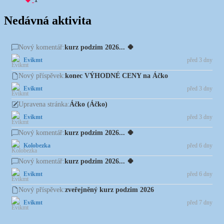
Nedávná aktivita
kurz podzim 2026... 🍀
Nový komentář:
Evikmt
před 3 dny
konec VÝHODNÉ CENY na Áčko
Nový příspěvek:
Evikmt
před 3 dny
Áčko (Áčko)
Upravena stránka:
Evikmt
před 3 dny
kurz podzim 2026... 🍀
Nový komentář:
Kolobezka
před 6 dny
kurz podzim 2026... 🍀
Nový komentář:
Evikmt
před 6 dny
zveřejněný kurz podzim 2026
Nový příspěvek:
Evikmt
před 7 dny