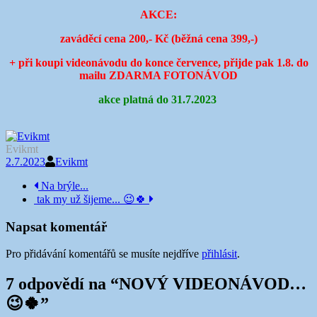
AKCE:
zaváděcí cena 200,- Kč (běžná cena 399,-)
+ při koupi videonávodu do konce července, přijde pak 1.8. do
mailu ZDARMA FOTONÁVOD
akce platná do 31.7.2023
Evikmt
2.7.2023
Evikmt
Navigace
Na brýle...
tak my už šijeme... 😉🍀
příspěvku
Napsat komentář
Pro přidávání komentářů se musíte nejdříve
přihlásit
.
7 odpovědí na “
NOVÝ VIDEONÁVOD…
😉🍀
”