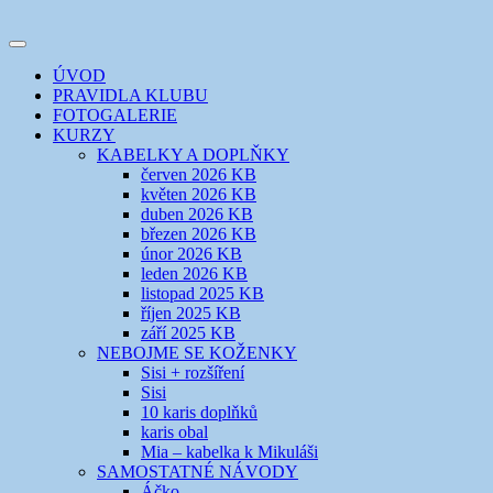
Přejít
k
Toggle
obsahu
šicí klub
EVIKLUB
navigation
ÚVOD
webu
PRAVIDLA KLUBU
FOTOGALERIE
KURZY
KABELKY A DOPLŇKY
červen 2026 KB
květen 2026 KB
duben 2026 KB
březen 2026 KB
únor 2026 KB
leden 2026 KB
listopad 2025 KB
říjen 2025 KB
září 2025 KB
NEBOJME SE KOŽENKY
Sisi + rozšíření
Sisi
10 karis doplňků
karis obal
Mia – kabelka k Mikuláši
SAMOSTATNÉ NÁVODY
Áčko