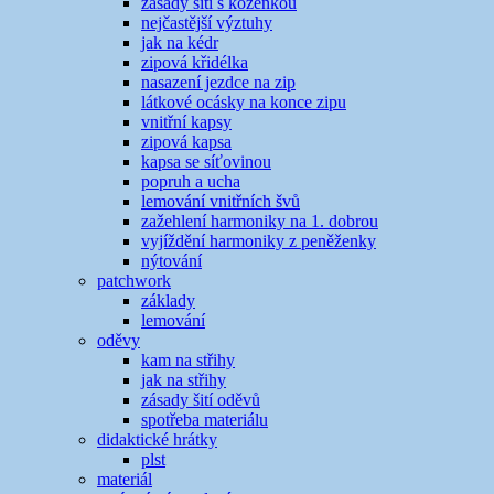
zásady šití s koženkou
nejčastější výztuhy
jak na kédr
zipová křidélka
nasazení jezdce na zip
látkové ocásky na konce zipu
vnitřní kapsy
zipová kapsa
kapsa se síťovinou
popruh a ucha
lemování vnitřních švů
zažehlení harmoniky na 1. dobrou
vyjíždění harmoniky z peněženky
nýtování
patchwork
základy
lemování
oděvy
kam na střihy
jak na střihy
zásady šití oděvů
spotřeba materiálu
didaktické hrátky
plst
materiál