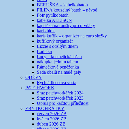
BERUŠKA – kabelkobatoh
FILIP-A kouzelný batoh – návod
Fofr pytlíkobatoh
kabelka ALLISON
kapsička na roušky pro prvňáky
karis blok
karis kufřík – organizér na euro složky
kufříkový organizér
Lizzie s odšitým dnem
Lodička
Lucy – kosmetická taška
nákupka jedním tahem
Rámečková peněženka
Sada obalů na malé gely
ODĚVY
Rychlá fleecová vesta
PATCHWORK
Sraz patchworkářek 2024
Sraz patchworkářek 2023
Ubrus pro každou příležitost
ZBYTKOHRÁTKY
červen 2026 ZB
květen 2026 ZB
duben 2026 ZB