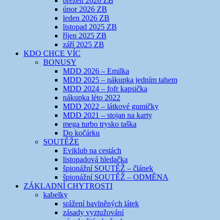
březen 2026 ZB
únor 2026 ZB
leden 2026 ZB
listopad 2025 ZB
říjen 2025 ZB
září 2025 ZB
KDO CHCE VÍC
BONUSY
MDD 2026 – Emilka
MDD 2025 – nákupka jedním tahem
MDD 2024 – fofr kapsička
nákupka léto 2022
MDD 2022 – látkové gumičky
MDD 2021 – stojan na karty
mega turbo trysko taška
Do kočárku
SOUTĚŽE
Eviklub na cestách
listopadová hledačka
špionážní SOUTĚŽ – článek
špionážní SOUTĚŽ – ODMĚNA
ZÁKLADNÍ CHYTROSTI
kabelky
srážení bavlněných látek
zásady vyztužování