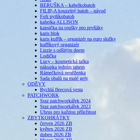
BERUŠKA – kabelkobatoh
FILIP-A kouzelný batoh – návod
Fofr pytlíkobatoh
kabelka ALLISON
kapsička na roušky pro prvňáky
karis blok
karis kufřík – organizér na euro složky
kufříkový organizér
Lizzie s odšitým dnem
Lodička
Lucy – kosmetická taška
nákupka jedním tahem
Rámečková peněženka
Sada obalů na malé gely
ODĚVY
Rychlá fleecová vesta
PATCHWORK
Sraz patchworkářek 2024
Sraz patchworkářek 2023
Ubrus pro každou příležitost
ZBYTKOHRÁTKY
červen 2026 ZB
květen 2026 ZB
duben 2026 ZB