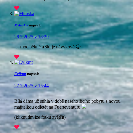
Miluska
napsal:
28.7.2025 v 18:29
… moc pěkné a šití je návykové 🙂
Evikmt
napsal:
27.7.2025 v 15:44
Bílá dáma už stihla v době našeho šicího pobytu s novou
majitelkou odletět na Fuerteventuru
(kliknutím lze fotku zvětšit)