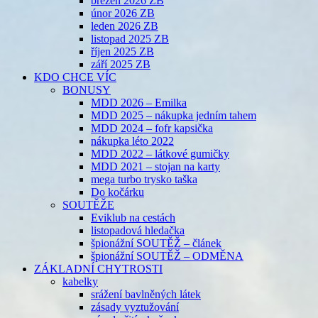
březen 2026 ZB
únor 2026 ZB
leden 2026 ZB
listopad 2025 ZB
říjen 2025 ZB
září 2025 ZB
KDO CHCE VÍC
BONUSY
MDD 2026 – Emilka
MDD 2025 – nákupka jedním tahem
MDD 2024 – fofr kapsička
nákupka léto 2022
MDD 2022 – látkové gumičky
MDD 2021 – stojan na karty
mega turbo trysko taška
Do kočárku
SOUTĚŽE
Eviklub na cestách
listopadová hledačka
špionážní SOUTĚŽ – článek
špionážní SOUTĚŽ – ODMĚNA
ZÁKLADNÍ CHYTROSTI
kabelky
srážení bavlněných látek
zásady vyztužování