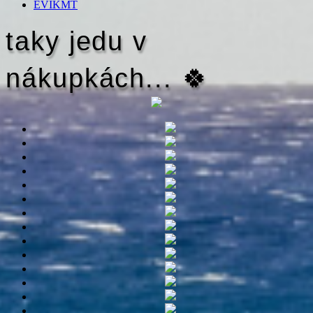
EVIKMT
taky jedu v
nákupkách... 🍀