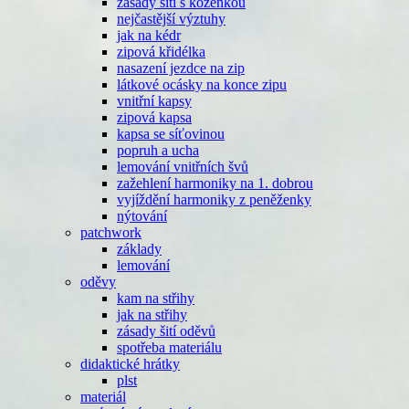
zásady šití s koženkou
nejčastější výztuhy
jak na kédr
zipová křidélka
nasazení jezdce na zip
látkové ocásky na konce zipu
vnitřní kapsy
zipová kapsa
kapsa se síťovinou
popruh a ucha
lemování vnitřních švů
zažehlení harmoniky na 1. dobrou
vyjíždění harmoniky z peněženky
nýtování
patchwork
základy
lemování
oděvy
kam na střihy
jak na střihy
zásady šití oděvů
spotřeba materiálu
didaktické hrátky
plst
materiál