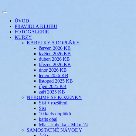
Přejít
k
Toggle
obsahu
šicí klub
EVIKLUB
navigation
ÚVOD
webu
PRAVIDLA KLUBU
FOTOGALERIE
KURZY
KABELKY A DOPLŇKY
červen 2026 KB
květen 2026 KB
duben 2026 KB
březen 2026 KB
únor 2026 KB
leden 2026 KB
listopad 2025 KB
říjen 2025 KB
září 2025 KB
NEBOJME SE KOŽENKY
Sisi + rozšíření
Sisi
10 karis doplňků
karis obal
Mia – kabelka k Mikuláši
SAMOSTATNÉ NÁVODY
Áčko