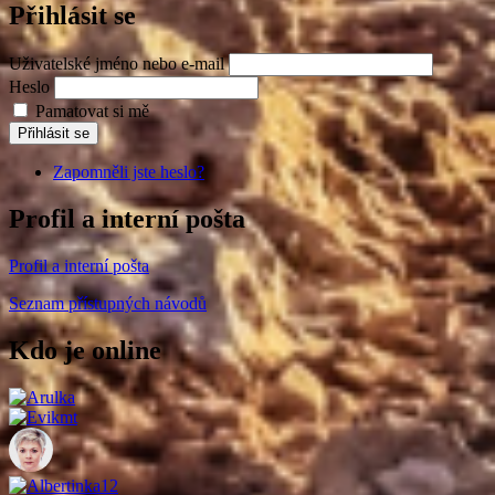
Přihlásit se
Uživatelské jméno nebo e-mail
Heslo
Pamatovat si mě
Přihlásit se
Zapomněli jste heslo?
Profil a interní pošta
Profil a interní pošta
Seznam přístupných návodů
Kdo je online