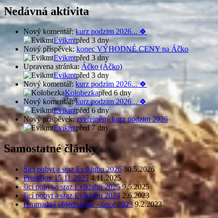
Nedávná aktivita
Nový komentář:
kurz podzim 2026... 🍀
Evikmt
před 3 dny
Nový příspěvek:
konec VÝHODNÉ CENY na Áčko
Evikmt
před 3 dny
Upravena stránka:
Áčko (Áčko)
Evikmt
před 3 dny
Nový komentář:
kurz podzim 2026... 🍀
Kolobezka
před 6 dny
Nový komentář:
kurz podzim 2026... 🍀
Evikmt
před 6 dny
Nový příspěvek:
zveřejněný kurz podzim 2026
Evikmt
před 7 dny
Samostatné články
Šicí pobyt a sraz Eviklubu 2026
30.5.2026
Prostějov 15.11.2025
4.11.2025
šicí pobyt a sraz Eviklubu 2025
9.5.2025
šicí pobyt a sraz Eviklubu 2024
2.6.2023
Hromadná objednávka – únor 2023
9.2.2023