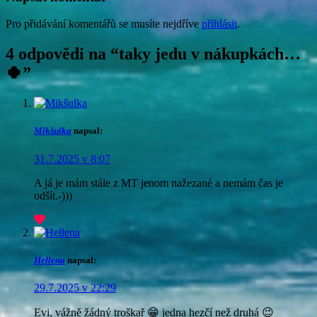
Pro přidávání komentářů se musíte nejdříve
přihlásit
.
4 odpovědi na “
taky jedu v nákupkách…
🍀
”
Mikšulka
napsal:
31.7.2025 v 8:07
A já je mám stále z MT jenom nažezané a nemám čas je
odšít.-)))
Hellena
napsal:
29.7.2025 v 22:29
Evi, vážně žádný troškař 😁 jedna hezčí než druhá 😉