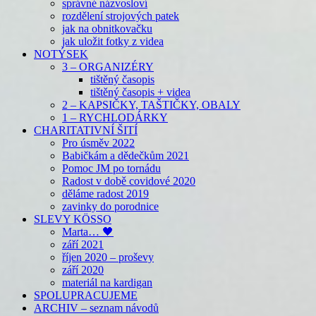
správné názvosloví
rozdělení strojových patek
jak na obnitkovačku
jak uložit fotky z videa
NOTÝSEK
3 – ORGANIZÉRY
tištěný časopis
tištěný časopis + videa
2 – KAPSIČKY, TAŠTIČKY, OBALY
1 – RYCHLODÁRKY
CHARITATIVNÍ ŠITÍ
Pro úsměv 2022
Babičkám a dědečkům 2021
Pomoc JM po tornádu
Radost v době covidové 2020
děláme radost 2019
zavinky do porodnice
SLEVY KÖSSO
Marta… 🖤
září 2021
říjen 2020 – proševy
září 2020
materiál na kardigan
SPOLUPRACUJEME
ARCHIV – seznam návodů