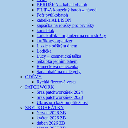
BERUŠKA – kabelkobatoh
FILIP-A kouzelný batoh – návod
Fofr pytlíkobatoh
kabelka ALLISON
kapsička na roušky pro prvňáky
karis blok
karis kufřík – organizér na euro složky
kufříkový organizér
Lizzie s odšitým dnem
Lodička
Lucy – kosmetická taška
nákupka jedním tahem
Rámečková peněženka
Sada obalů na malé gely
ODĚVY
Rychlá fleecová vesta
PATCHWORK
Sraz patchworkářek 2024
Sraz patchworkářek 2023
Ubrus pro každou příležitost
ZBYTKOHRÁTKY
červen 2026 ZB
květen 2026 ZB
duben 2026 ZB