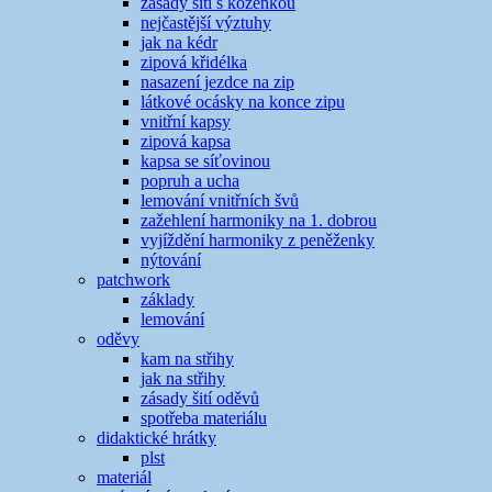
zásady šití s koženkou
nejčastější výztuhy
jak na kédr
zipová křidélka
nasazení jezdce na zip
látkové ocásky na konce zipu
vnitřní kapsy
zipová kapsa
kapsa se síťovinou
popruh a ucha
lemování vnitřních švů
zažehlení harmoniky na 1. dobrou
vyjíždění harmoniky z peněženky
nýtování
patchwork
základy
lemování
oděvy
kam na střihy
jak na střihy
zásady šití oděvů
spotřeba materiálu
didaktické hrátky
plst
materiál