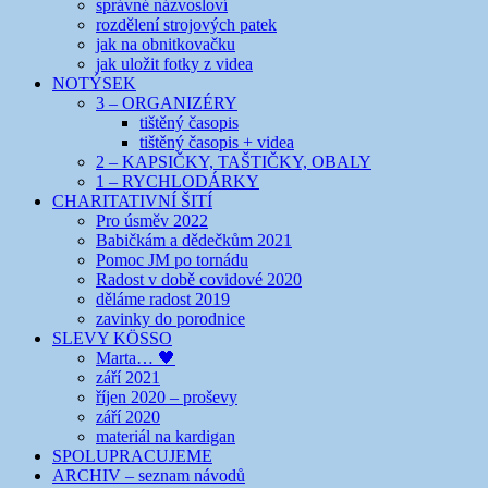
správné názvosloví
rozdělení strojových patek
jak na obnitkovačku
jak uložit fotky z videa
NOTÝSEK
3 – ORGANIZÉRY
tištěný časopis
tištěný časopis + videa
2 – KAPSIČKY, TAŠTIČKY, OBALY
1 – RYCHLODÁRKY
CHARITATIVNÍ ŠITÍ
Pro úsměv 2022
Babičkám a dědečkům 2021
Pomoc JM po tornádu
Radost v době covidové 2020
děláme radost 2019
zavinky do porodnice
SLEVY KÖSSO
Marta… 🖤
září 2021
říjen 2020 – proševy
září 2020
materiál na kardigan
SPOLUPRACUJEME
ARCHIV – seznam návodů