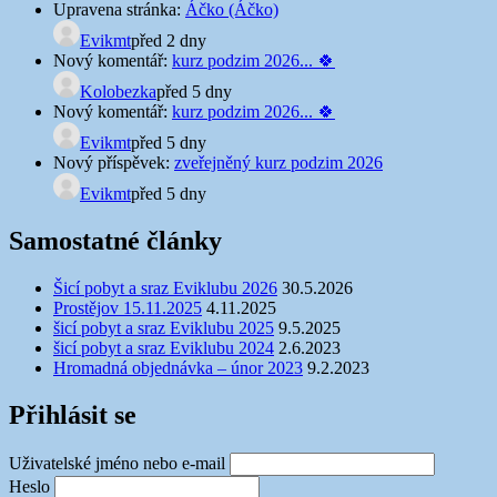
Upravena stránka:
Áčko (Áčko)
Evikmt
před 2 dny
Nový komentář:
kurz podzim 2026... 🍀
Kolobezka
před 5 dny
Nový komentář:
kurz podzim 2026... 🍀
Evikmt
před 5 dny
Nový příspěvek:
zveřejněný kurz podzim 2026
Evikmt
před 5 dny
Samostatné články
Šicí pobyt a sraz Eviklubu 2026
30.5.2026
Prostějov 15.11.2025
4.11.2025
šicí pobyt a sraz Eviklubu 2025
9.5.2025
šicí pobyt a sraz Eviklubu 2024
2.6.2023
Hromadná objednávka – únor 2023
9.2.2023
Přihlásit se
Uživatelské jméno nebo e-mail
Heslo