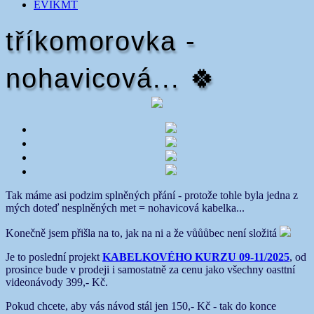
EVIKMT
tříkomorovka -
nohavicová... 🍀
Tak máme asi podzim splněných přání - protože tohle byla jedna z
mých doteď nesplněných met = nohavicová kabelka...
Konečně jsem přišla na to, jak na ni a že vůůůbec není složitá
Je to poslední projekt
KABELKOVÉHO KURZU 09-11/2025
, od
prosince bude v prodeji i samostatně za cenu jako všechny oasttní
videonávody 399,- Kč.
Pokud chcete, aby vás návod stál jen 150,- Kč - tak do konce