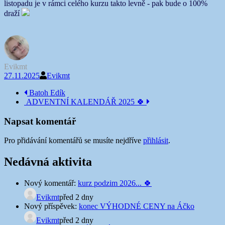
listopadu je v rámci celého kurzu takto levně - pak bude o 100%
draží
Evikmt
27.11.2025
Evikmt
Navigace
Batoh Edík
ADVENTNÍ KALENDÁŘ 2025 🍀
příspěvku
Napsat komentář
Pro přidávání komentářů se musíte nejdříve
přihlásit
.
Nedávná aktivita
Nový komentář:
kurz podzim 2026... 🍀
Evikmt
před 2 dny
Nový příspěvek:
konec VÝHODNÉ CENY na Áčko
Evikmt
před 2 dny