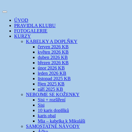
Přejít
k
Toggle
obsahu
šicí klub
EVIKLUB
navigation
ÚVOD
webu
PRAVIDLA KLUBU
FOTOGALERIE
KURZY
KABELKY A DOPLŇKY
červen 2026 KB
květen 2026 KB
duben 2026 KB
březen 2026 KB
únor 2026 KB
leden 2026 KB
listopad 2025 KB
říjen 2025 KB
září 2025 KB
NEBOJME SE KOŽENKY
Sisi + rozšíření
Sisi
10 karis doplňků
karis obal
Mia – kabelka k Mikuláši
SAMOSTATNÉ NÁVODY
Áčko