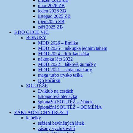
březen 2026 ZB
únor 2026 ZB
leden 2026 ZB
listopad 2025 ZB
říjen 2025 ZB
září 2025 ZB
KDO CHCE VÍC
BONUSY
MDD 2026 – Emilka
MDD 2025 – nákupka jedním tahem
MDD 2024 – fofr kapsička
nákupka léto 2022
MDD 2022 – látkové gumičky
MDD 2021 – stojan na karty
mega turbo trysko taška
Do kočárku
SOUTĚŽE
Eviklub na cestách
listopadová hledačka
špionážní SOUTĚŽ – článek
špionážní SOUTĚŽ – ODMĚNA
ZÁKLADNÍ CHYTROSTI
kabelky
srážení bavlněných látek
zásady vyztužování