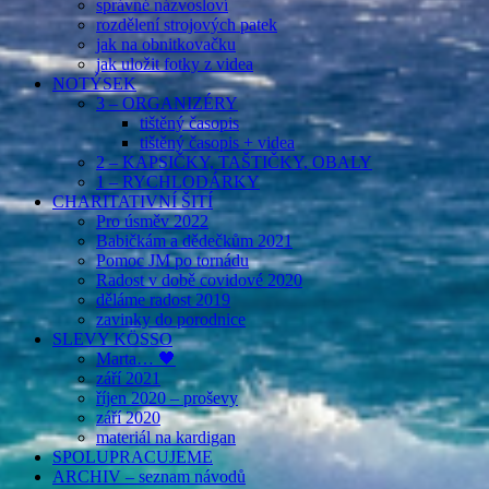
správné názvosloví
rozdělení strojových patek
jak na obnitkovačku
jak uložit fotky z videa
NOTÝSEK
3 – ORGANIZÉRY
tištěný časopis
tištěný časopis + videa
2 – KAPSIČKY, TAŠTIČKY, OBALY
1 – RYCHLODÁRKY
CHARITATIVNÍ ŠITÍ
Pro úsměv 2022
Babičkám a dědečkům 2021
Pomoc JM po tornádu
Radost v době covidové 2020
děláme radost 2019
zavinky do porodnice
SLEVY KÖSSO
Marta… 🖤
září 2021
říjen 2020 – proševy
září 2020
materiál na kardigan
SPOLUPRACUJEME
ARCHIV – seznam návodů