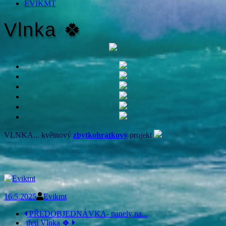
EVIKMT
Vlnka 🍀
VLNKA... květnový
zbytkohrátkový
projekt
Evikmt
16.5.2025
Evikmt
Navigace
PŘEDOBJEDNÁVKA- panely na...
třetí Vlnka 🍀