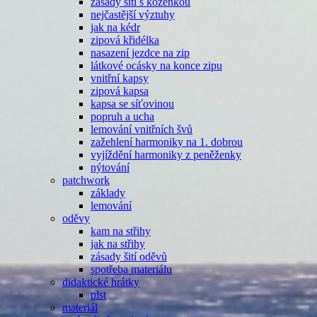
zásady šití s koženkou
nejčastější výztuhy
jak na kédr
zipová křidélka
nasazení jezdce na zip
látkové ocásky na konce zipu
vnitřní kapsy
zipová kapsa
kapsa se síťovinou
popruh a ucha
lemování vnitřních švů
zažehlení harmoniky na 1. dobrou
vyjíždění harmoniky z peněženky
nýtování
patchwork
základy
lemování
oděvy
kam na střihy
jak na střihy
zásady šití oděvů
spotřeba materiálu
didaktické hrátky
plst
materiál