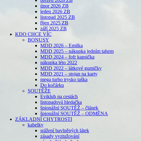
březen 2026 ZB
únor 2026 ZB
leden 2026 ZB
listopad 2025 ZB
říjen 2025 ZB
září 2025 ZB
KDO CHCE VÍC
BONUSY
MDD 2026 – Emilka
MDD 2025 – nákupka jedním tahem
MDD 2024 – fofr kapsička
nákupka léto 2022
MDD 2022 – látkové gumičky
MDD 2021 – stojan na karty
mega turbo trysko taška
Do kočárku
SOUTĚŽE
Eviklub na cestách
listopadová hledačka
špionážní SOUTĚŽ – článek
špionážní SOUTĚŽ – ODMĚNA
ZÁKLADNÍ CHYTROSTI
kabelky
srážení bavlněných látek
zásady vyztužování