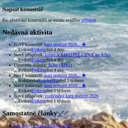
příspěvku
Napsat komentář
Pro přidávání komentářů se musíte nejdříve
přihlásit
.
Nedávná aktivita
Nový komentář:
kurz podzim 2026... 🍀
Evikmt
před 4 dny
Nový příspěvek:
konec VÝHODNÉ CENY na Áčko
Evikmt
před 4 dny
Upravena stránka:
Áčko (Áčko)
Evikmt
před 4 dny
Nový komentář:
kurz podzim 2026... 🍀
Kolobezka
před 1 týdnem
Nový komentář:
kurz podzim 2026... 🍀
Evikmt
před 1 týdnem
Nový příspěvek:
zveřejněný kurz podzim 2026
Evikmt
před 1 týdnem
Samostatné články
Šicí pobyt a sraz Eviklubu 2026
30.5.2026