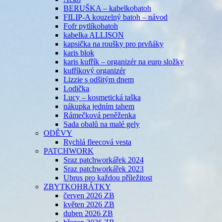
BERUŠKA – kabelkobatoh
FILIP-A kouzelný batoh – návod
Fofr pytlíkobatoh
kabelka ALLISON
kapsička na roušky pro prvňáky
karis blok
karis kufřík – organizér na euro složky
kufříkový organizér
Lizzie s odšitým dnem
Lodička
Lucy – kosmetická taška
nákupka jedním tahem
Rámečková peněženka
Sada obalů na malé gely
ODĚVY
Rychlá fleecová vesta
PATCHWORK
Sraz patchworkářek 2024
Sraz patchworkářek 2023
Ubrus pro každou příležitost
ZBYTKOHRÁTKY
červen 2026 ZB
květen 2026 ZB
duben 2026 ZB