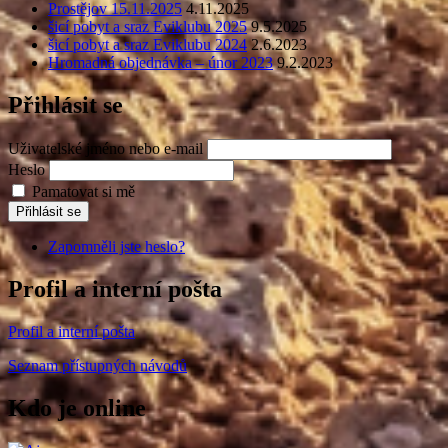
Prostějov 15.11.2025
4.11.2025
šicí pobyt a sraz Eviklubu 2025
9.5.2025
šicí pobyt a sraz Eviklubu 2024
2.6.2023
Hromadná objednávka – únor 2023
9.2.2023
Přihlásit se
Uživatelské jméno nebo e-mail
Heslo
Pamatovat si mě
Přihlásit se
Zapomněli jste heslo?
Profil a interní pošta
Profil a interní pošta
Seznam přístupných návodů
Kdo je online