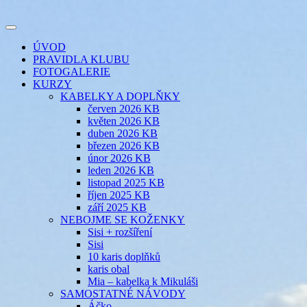
Přejít
k
Toggle
obsahu
šicí klub
EVIKLUB
navigation
ÚVOD
webu
PRAVIDLA KLUBU
FOTOGALERIE
KURZY
KABELKY A DOPLŇKY
červen 2026 KB
květen 2026 KB
duben 2026 KB
březen 2026 KB
únor 2026 KB
leden 2026 KB
listopad 2025 KB
říjen 2025 KB
září 2025 KB
NEBOJME SE KOŽENKY
Sisi + rozšíření
Sisi
10 karis doplňků
karis obal
Mia – kabelka k Mikuláši
SAMOSTATNÉ NÁVODY
Áčko