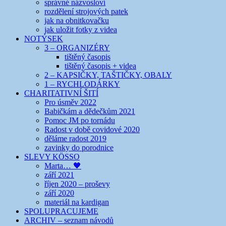
správné názvosloví
rozdělení strojových patek
jak na obnitkovačku
jak uložit fotky z videa
NOTÝSEK
3 – ORGANIZÉRY
tištěný časopis
tištěný časopis + videa
2 – KAPSIČKY, TAŠTIČKY, OBALY
1 – RYCHLODÁRKY
CHARITATIVNÍ ŠITÍ
Pro úsměv 2022
Babičkám a dědečkům 2021
Pomoc JM po tornádu
Radost v době covidové 2020
děláme radost 2019
zavinky do porodnice
SLEVY KÖSSO
Marta… 🖤
září 2021
říjen 2020 – proševy
září 2020
materiál na kardigan
SPOLUPRACUJEME
ARCHIV – seznam návodů