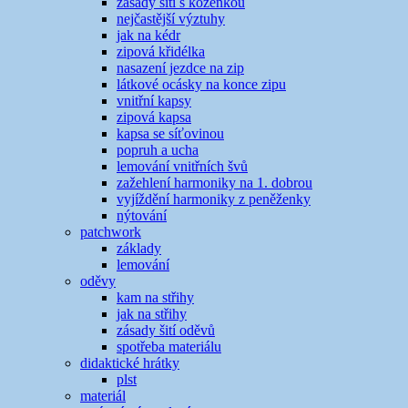
zásady šití s koženkou
nejčastější výztuhy
jak na kédr
zipová křidélka
nasazení jezdce na zip
látkové ocásky na konce zipu
vnitřní kapsy
zipová kapsa
kapsa se síťovinou
popruh a ucha
lemování vnitřních švů
zažehlení harmoniky na 1. dobrou
vyjíždění harmoniky z peněženky
nýtování
patchwork
základy
lemování
oděvy
kam na střihy
jak na střihy
zásady šití oděvů
spotřeba materiálu
didaktické hrátky
plst
materiál