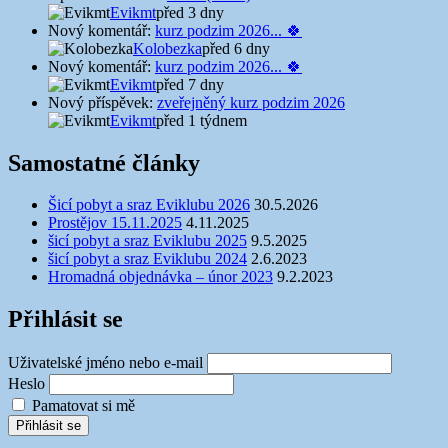
Evikmt
před 3 dny
Nový komentář:
kurz podzim 2026... 🍀
Kolobezka
před 6 dny
Nový komentář:
kurz podzim 2026... 🍀
Evikmt
před 7 dny
Nový příspěvek:
zveřejněný kurz podzim 2026
Evikmt
před 1 týdnem
Samostatné články
Šicí pobyt a sraz Eviklubu 2026
30.5.2026
Prostějov 15.11.2025
4.11.2025
šicí pobyt a sraz Eviklubu 2025
9.5.2025
šicí pobyt a sraz Eviklubu 2024
2.6.2023
Hromadná objednávka – únor 2023
9.2.2023
Přihlásit se
Uživatelské jméno nebo e-mail
Heslo
Pamatovat si mě
Přihlásit se