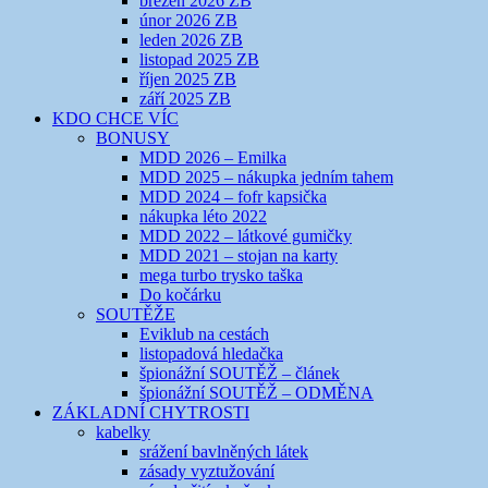
březen 2026 ZB
únor 2026 ZB
leden 2026 ZB
listopad 2025 ZB
říjen 2025 ZB
září 2025 ZB
KDO CHCE VÍC
BONUSY
MDD 2026 – Emilka
MDD 2025 – nákupka jedním tahem
MDD 2024 – fofr kapsička
nákupka léto 2022
MDD 2022 – látkové gumičky
MDD 2021 – stojan na karty
mega turbo trysko taška
Do kočárku
SOUTĚŽE
Eviklub na cestách
listopadová hledačka
špionážní SOUTĚŽ – článek
špionážní SOUTĚŽ – ODMĚNA
ZÁKLADNÍ CHYTROSTI
kabelky
srážení bavlněných látek
zásady vyztužování