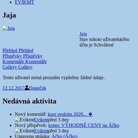
EVIKMT
Jaja
Jaja
Stav tohoto uživatelského
účtu je Schválené
Přehled
Přehled
Příspěvky
Příspěvky
Komentáře
Komentáře
Gallery
Gallery
Tento uživatel nemá prozatím vyplněny žádné údaje.
12.12.2017
Daneček
Nedávná aktivita
Nový komentář:
kurz podzim 2026... 🍀
Evikmt
před 3 dny
Nový příspěvek:
konec VÝHODNÉ CENY na Áčko
Evikmt
před 3 dny
Upravena stránka:
Áčko (Áčko)