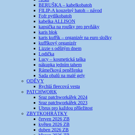
BERUŠKA – kabelkobatoh
FILIP-A kouzelný batoh – návod
Fofr pytlíkobatoh
kabelka ALLISON
kapsička na roušky pro prvňáky
karis blok
karis kufřík – organizér na euro složky
kufříkový organizér
Lizzie s odšitým dnem
Lodička
Lucy – kosmetická taška
nákupka jedním tahem
Rámečková peněženka
Sada obalů na malé gely
ODĚVY
Rychlá fleecová vesta
PATCHWORK
Sraz patchworkářek 2024
Sraz patchworkářek 2023
Ubrus pro každou příležitost
ZBYTKOHRÁTKY
červen 2026 ZB
květen 2026 ZB
duben 2026 ZB