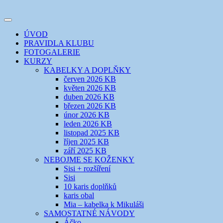
Přejít
k
Toggle
obsahu
šicí klub
EVIKLUB
navigation
ÚVOD
webu
PRAVIDLA KLUBU
FOTOGALERIE
KURZY
KABELKY A DOPLŇKY
červen 2026 KB
květen 2026 KB
duben 2026 KB
březen 2026 KB
únor 2026 KB
leden 2026 KB
listopad 2025 KB
říjen 2025 KB
září 2025 KB
NEBOJME SE KOŽENKY
Sisi + rozšíření
Sisi
10 karis doplňků
karis obal
Mia – kabelka k Mikuláši
SAMOSTATNÉ NÁVODY
Áčko