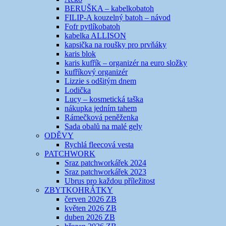
BERUŠKA – kabelkobatoh
FILIP-A kouzelný batoh – návod
Fofr pytlíkobatoh
kabelka ALLISON
kapsička na roušky pro prvňáky
karis blok
karis kufřík – organizér na euro složky
kufříkový organizér
Lizzie s odšitým dnem
Lodička
Lucy – kosmetická taška
nákupka jedním tahem
Rámečková peněženka
Sada obalů na malé gely
ODĚVY
Rychlá fleecová vesta
PATCHWORK
Sraz patchworkářek 2024
Sraz patchworkářek 2023
Ubrus pro každou příležitost
ZBYTKOHRÁTKY
červen 2026 ZB
květen 2026 ZB
duben 2026 ZB