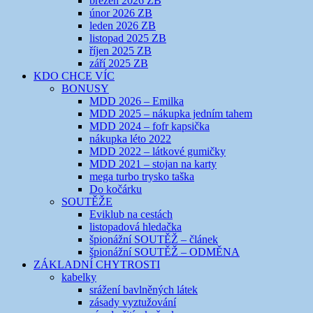
březen 2026 ZB
únor 2026 ZB
leden 2026 ZB
listopad 2025 ZB
říjen 2025 ZB
září 2025 ZB
KDO CHCE VÍC
BONUSY
MDD 2026 – Emilka
MDD 2025 – nákupka jedním tahem
MDD 2024 – fofr kapsička
nákupka léto 2022
MDD 2022 – látkové gumičky
MDD 2021 – stojan na karty
mega turbo trysko taška
Do kočárku
SOUTĚŽE
Eviklub na cestách
listopadová hledačka
špionážní SOUTĚŽ – článek
špionážní SOUTĚŽ – ODMĚNA
ZÁKLADNÍ CHYTROSTI
kabelky
srážení bavlněných látek
zásady vyztužování