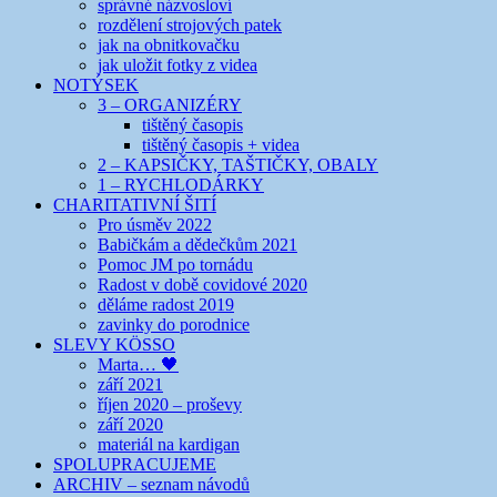
správné názvosloví
rozdělení strojových patek
jak na obnitkovačku
jak uložit fotky z videa
NOTÝSEK
3 – ORGANIZÉRY
tištěný časopis
tištěný časopis + videa
2 – KAPSIČKY, TAŠTIČKY, OBALY
1 – RYCHLODÁRKY
CHARITATIVNÍ ŠITÍ
Pro úsměv 2022
Babičkám a dědečkům 2021
Pomoc JM po tornádu
Radost v době covidové 2020
děláme radost 2019
zavinky do porodnice
SLEVY KÖSSO
Marta… 🖤
září 2021
říjen 2020 – proševy
září 2020
materiál na kardigan
SPOLUPRACUJEME
ARCHIV – seznam návodů