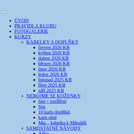
Přejít
k
Toggle
obsahu
šicí klub
EVIKLUB
navigation
ÚVOD
webu
PRAVIDLA KLUBU
FOTOGALERIE
KURZY
KABELKY A DOPLŇKY
červen 2026 KB
květen 2026 KB
duben 2026 KB
březen 2026 KB
únor 2026 KB
leden 2026 KB
listopad 2025 KB
říjen 2025 KB
září 2025 KB
NEBOJME SE KOŽENKY
Sisi + rozšíření
Sisi
10 karis doplňků
karis obal
Mia – kabelka k Mikuláši
SAMOSTATNÉ NÁVODY
Áčko