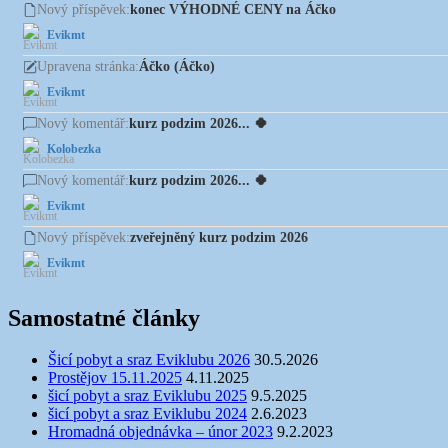
konec VÝHODNÉ CENY na Áčko
Nový příspěvek:
Evikmt
Áčko (Áčko)
Upravena stránka:
Evikmt
kurz podzim 2026... 🍀
Nový komentář:
Kolobezka
kurz podzim 2026... 🍀
Nový komentář:
Evikmt
zveřejněný kurz podzim 2026
Nový příspěvek:
Evikmt
Samostatné články
Šicí pobyt a sraz Eviklubu 2026
30.5.2026
Prostějov 15.11.2025
4.11.2025
šicí pobyt a sraz Eviklubu 2025
9.5.2025
šicí pobyt a sraz Eviklubu 2024
2.6.2023
Hromadná objednávka – únor 2023
9.2.2023