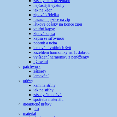
zásady šití s koženkou
nejčastější výztuhy
jak na kédr
zipová křidélka
nasazení jezdce na zip
látkové ocásky na konce zipu
vnitřní kapsy
zipová kapsa
kapsa se síťovinou
popruh a ucha
lemování vnitřních švů
zažehlení harmoniky na 1. dobrou
vyjíždění harmoniky z peněženky
nýtování
patchwork
základy
lemování
oděvy
kam na střihy
jak na střihy
zásady šití oděvů
spotřeba materiálu
didaktické hrátky
plst
materiál