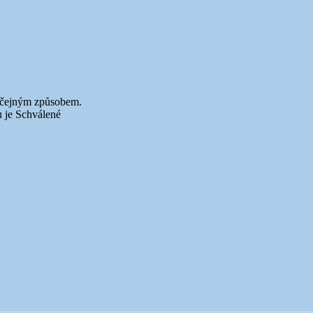
byčejným způsobem.
u je Schválené