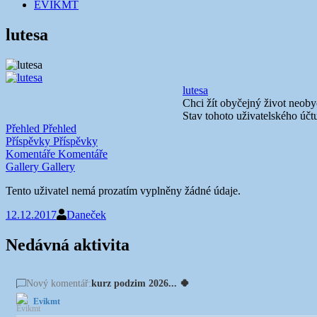
EVIKMT
lutesa
lutesa
Chci žít obyčejný život neo
Stav tohoto uživatelského účt
Přehled
Přehled
Příspěvky
Příspěvky
Komentáře
Komentáře
Gallery
Gallery
Tento uživatel nemá prozatím vyplněny žádné údaje.
12.12.2017
Daneček
Nedávná aktivita
kurz podzim 2026... 🍀
Nový komentář:
Evikmt