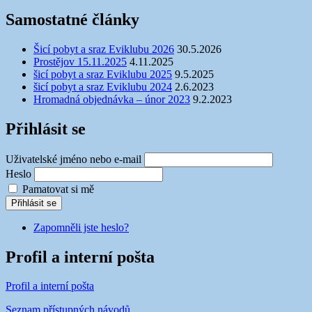
Samostatné články
Šicí pobyt a sraz Eviklubu 2026
30.5.2026
Prostějov 15.11.2025
4.11.2025
šicí pobyt a sraz Eviklubu 2025
9.5.2025
šicí pobyt a sraz Eviklubu 2024
2.6.2023
Hromadná objednávka – únor 2023
9.2.2023
Přihlásit se
Uživatelské jméno nebo e-mail
Heslo
Pamatovat si mě
Přihlásit se
Zapomněli jste heslo?
Profil a interní pošta
Profil a interní pošta
Seznam přístupných návodů