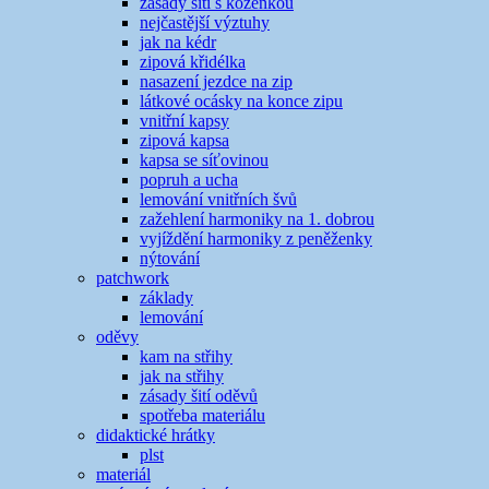
zásady šití s koženkou
nejčastější výztuhy
jak na kédr
zipová křidélka
nasazení jezdce na zip
látkové ocásky na konce zipu
vnitřní kapsy
zipová kapsa
kapsa se síťovinou
popruh a ucha
lemování vnitřních švů
zažehlení harmoniky na 1. dobrou
vyjíždění harmoniky z peněženky
nýtování
patchwork
základy
lemování
oděvy
kam na střihy
jak na střihy
zásady šití oděvů
spotřeba materiálu
didaktické hrátky
plst
materiál