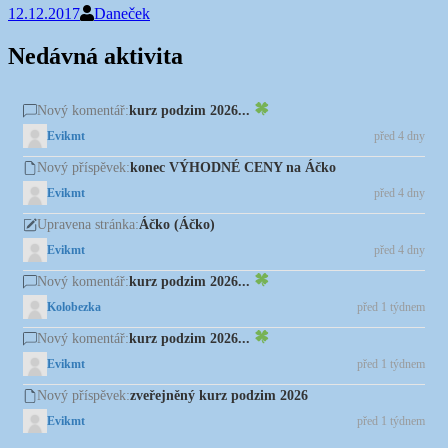
12.12.2017
Daneček
Nedávná aktivita
kurz podzim 2026...
Nový komentář:
Evikmt
před 4 dny
konec VÝHODNÉ CENY na Áčko
Nový příspěvek:
Evikmt
před 4 dny
Áčko (Áčko)
Upravena stránka:
Evikmt
před 4 dny
kurz podzim 2026...
Nový komentář:
Kolobezka
před 1 týdnem
kurz podzim 2026...
Nový komentář:
Evikmt
před 1 týdnem
zveřejněný kurz podzim 2026
Nový příspěvek:
Evikmt
před 1 týdnem