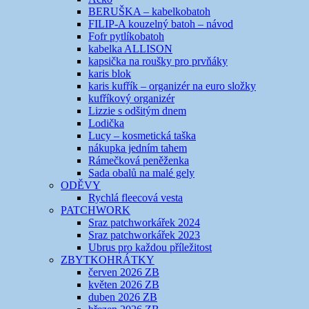
BERUŠKA – kabelkobatoh
FILIP-A kouzelný batoh – návod
Fofr pytlíkobatoh
kabelka ALLISON
kapsička na roušky pro prvňáky
karis blok
karis kufřík – organizér na euro složky
kufříkový organizér
Lizzie s odšitým dnem
Lodička
Lucy – kosmetická taška
nákupka jedním tahem
Rámečková peněženka
Sada obalů na malé gely
ODĚVY
Rychlá fleecová vesta
PATCHWORK
Sraz patchworkářek 2024
Sraz patchworkářek 2023
Ubrus pro každou příležitost
ZBYTKOHRÁTKY
červen 2026 ZB
květen 2026 ZB
duben 2026 ZB