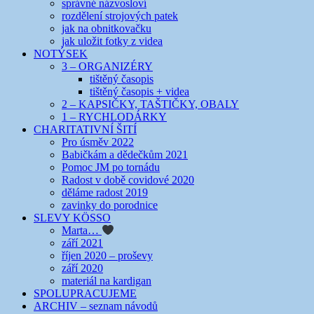
správné názvosloví
rozdělení strojových patek
jak na obnitkovačku
jak uložit fotky z videa
NOTÝSEK
3 – ORGANIZÉRY
tištěný časopis
tištěný časopis + videa
2 – KAPSIČKY, TAŠTIČKY, OBALY
1 – RYCHLODÁRKY
CHARITATIVNÍ ŠITÍ
Pro úsměv 2022
Babičkám a dědečkům 2021
Pomoc JM po tornádu
Radost v době covidové 2020
děláme radost 2019
zavinky do porodnice
SLEVY KÖSSO
Marta…
září 2021
říjen 2020 – proševy
září 2020
materiál na kardigan
SPOLUPRACUJEME
ARCHIV – seznam návodů