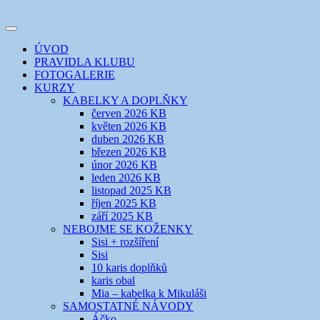
Přejít
k
Toggle
obsahu
šicí klub
EVIKLUB
navigation
ÚVOD
webu
PRAVIDLA KLUBU
FOTOGALERIE
KURZY
KABELKY A DOPLŇKY
červen 2026 KB
květen 2026 KB
duben 2026 KB
březen 2026 KB
únor 2026 KB
leden 2026 KB
listopad 2025 KB
říjen 2025 KB
září 2025 KB
NEBOJME SE KOŽENKY
Sisi + rozšíření
Sisi
10 karis doplňků
karis obal
Mia – kabelka k Mikuláši
SAMOSTATNÉ NÁVODY
Áčko