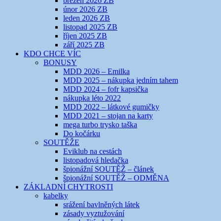
březen 2026 ZB
únor 2026 ZB
leden 2026 ZB
listopad 2025 ZB
říjen 2025 ZB
září 2025 ZB
KDO CHCE VÍC
BONUSY
MDD 2026 – Emilka
MDD 2025 – nákupka jedním tahem
MDD 2024 – fofr kapsička
nákupka léto 2022
MDD 2022 – látkové gumičky
MDD 2021 – stojan na karty
mega turbo trysko taška
Do kočárku
SOUTĚŽE
Eviklub na cestách
listopadová hledačka
špionážní SOUTĚŽ – článek
špionážní SOUTĚŽ – ODMĚNA
ZÁKLADNÍ CHYTROSTI
kabelky
srážení bavlněných látek
zásady vyztužování