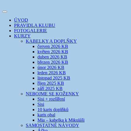
Přejít
k
Toggle
obsahu
šicí klub
EVIKLUB
navigation
ÚVOD
webu
PRAVIDLA KLUBU
FOTOGALERIE
KURZY
KABELKY A DOPLŇKY
červen 2026 KB
květen 2026 KB
duben 2026 KB
březen 2026 KB
únor 2026 KB
leden 2026 KB
listopad 2025 KB
říjen 2025 KB
září 2025 KB
NEBOJME SE KOŽENKY
Sisi + rozšíření
Sisi
10 karis doplňků
karis obal
Mia – kabelka k Mikuláši
SAMOSTATNÉ NÁVODY
Áčko