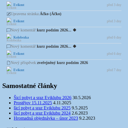
Evikmt
před 3 dny
Áčko (Áčko)
Upravena stránka:
Evikmt
před 3 dny
kurz podzim 2026... 🍀
Nový komentář:
Kolobezka
před 6 dny
kurz podzim 2026... 🍀
Nový komentář:
Evikmt
před 6 dny
zveřejněný kurz podzim 2026
Nový příspěvek:
Evikmt
před 7 dny
Samostatné články
Šicí pobyt a sraz Eviklubu 2026
30.5.2026
Prostějov 15.11.2025
4.11.2025
šicí pobyt a sraz Eviklubu 2025
9.5.2025
šicí pobyt a sraz Eviklubu 2024
2.6.2023
Hromadná objednávka – únor 2023
9.2.2023