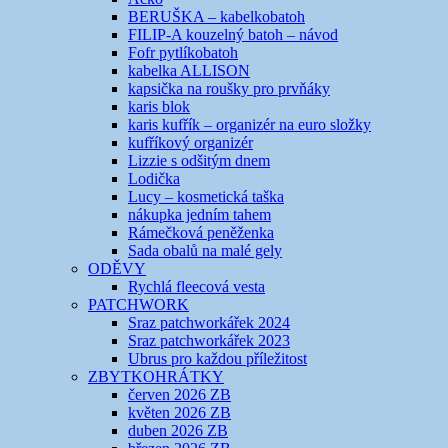
BERUŠKA – kabelkobatoh
FILIP-A kouzelný batoh – návod
Fofr pytlíkobatoh
kabelka ALLISON
kapsička na roušky pro prvňáky
karis blok
karis kufřík – organizér na euro složky
kufříkový organizér
Lizzie s odšitým dnem
Lodička
Lucy – kosmetická taška
nákupka jedním tahem
Rámečková peněženka
Sada obalů na malé gely
ODĚVY
Rychlá fleecová vesta
PATCHWORK
Sraz patchworkářek 2024
Sraz patchworkářek 2023
Ubrus pro každou příležitost
ZBYTKOHRÁTKY
červen 2026 ZB
květen 2026 ZB
duben 2026 ZB