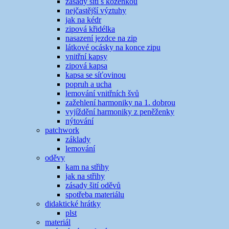
zásady šití s koženkou
nejčastější výztuhy
jak na kédr
zipová křidélka
nasazení jezdce na zip
látkové ocásky na konce zipu
vnitřní kapsy
zipová kapsa
kapsa se síťovinou
popruh a ucha
lemování vnitřních švů
zažehlení harmoniky na 1. dobrou
vyjíždění harmoniky z peněženky
nýtování
patchwork
základy
lemování
oděvy
kam na střihy
jak na střihy
zásady šití oděvů
spotřeba materiálu
didaktické hrátky
plst
materiál