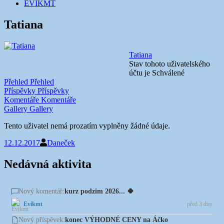
EVIKMT
Tatiana
Tatiana
Stav tohoto uživatelského
účtu je Schválené
Přehled
Přehled
Příspěvky
Příspěvky
Komentáře
Komentáře
Gallery
Gallery
Tento uživatel nemá prozatím vyplněny žádné údaje.
12.12.2017
Daneček
Nedávná aktivita
kurz podzim 2026... 🍀
Nový komentář:
Evikmt
před 3 dny
konec VÝHODNÉ CENY na Áčko
Nový příspěvek: