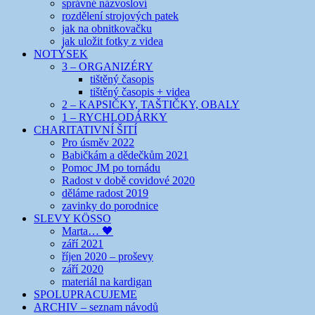
správné názvosloví
rozdělení strojových patek
jak na obnitkovačku
jak uložit fotky z videa
NOTÝSEK
3 – ORGANIZÉRY
tištěný časopis
tištěný časopis + videa
2 – KAPSIČKY, TAŠTIČKY, OBALY
1 – RYCHLODÁRKY
CHARITATIVNÍ ŠITÍ
Pro úsměv 2022
Babičkám a dědečkům 2021
Pomoc JM po tornádu
Radost v době covidové 2020
děláme radost 2019
zavinky do porodnice
SLEVY KÖSSO
Marta… 🖤
září 2021
říjen 2020 – proševy
září 2020
materiál na kardigan
SPOLUPRACUJEME
ARCHIV – seznam návodů