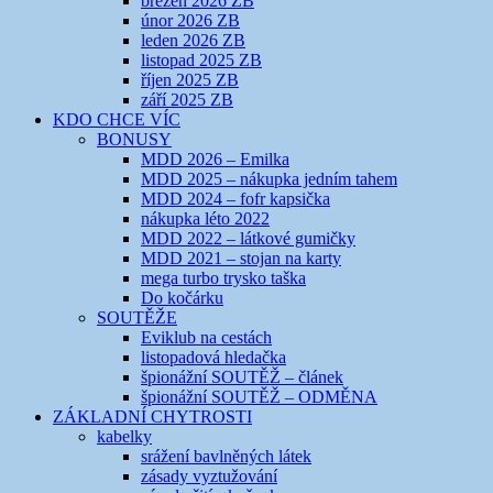
březen 2026 ZB
únor 2026 ZB
leden 2026 ZB
listopad 2025 ZB
říjen 2025 ZB
září 2025 ZB
KDO CHCE VÍC
BONUSY
MDD 2026 – Emilka
MDD 2025 – nákupka jedním tahem
MDD 2024 – fofr kapsička
nákupka léto 2022
MDD 2022 – látkové gumičky
MDD 2021 – stojan na karty
mega turbo trysko taška
Do kočárku
SOUTĚŽE
Eviklub na cestách
listopadová hledačka
špionážní SOUTĚŽ – článek
špionážní SOUTĚŽ – ODMĚNA
ZÁKLADNÍ CHYTROSTI
kabelky
srážení bavlněných látek
zásady vyztužování