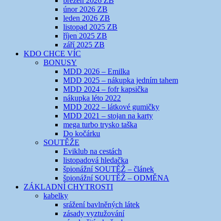
březen 2026 ZB
únor 2026 ZB
leden 2026 ZB
listopad 2025 ZB
říjen 2025 ZB
září 2025 ZB
KDO CHCE VÍC
BONUSY
MDD 2026 – Emilka
MDD 2025 – nákupka jedním tahem
MDD 2024 – fofr kapsička
nákupka léto 2022
MDD 2022 – látkové gumičky
MDD 2021 – stojan na karty
mega turbo trysko taška
Do kočárku
SOUTĚŽE
Eviklub na cestách
listopadová hledačka
špionážní SOUTĚŽ – článek
špionážní SOUTĚŽ – ODMĚNA
ZÁKLADNÍ CHYTROSTI
kabelky
srážení bavlněných látek
zásady vyztužování