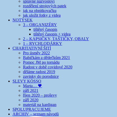
správné názvosloví
rozdělení strojových patek
jak na obnitkovačku
jak uložit fotky z videa
NOTÝSEK
3 – ORGANIZÉRY
tištěný časopis
tištěný časopis + videa
2 – KAPSIČKY, TAŠTIČKY, OBALY
1 – RYCHLODÁRKY
CHARITATIVNÍ ŠITÍ
Pro úsměv 2022
Babičkám a dědečkům 2021
Pomoc JM po tornádu
Radost v době covidové 2020
děláme radost 2019
zavinky do porodnice
SLEVY KÖSSO
Marta… 🖤
září 2021
říjen 2020 – proševy
září 2020
materiál na kardigan
SPOLUPRACUJEME
ARCHIV – seznam návodů