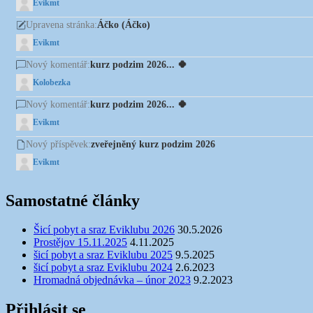
Evikmt
Áčko (Áčko)
Upravena stránka:
Evikmt
kurz podzim 2026... 🍀
Nový komentář:
Kolobezka
kurz podzim 2026... 🍀
Nový komentář:
Evikmt
zveřejněný kurz podzim 2026
Nový příspěvek:
Evikmt
Samostatné články
Šicí pobyt a sraz Eviklubu 2026
30.5.2026
Prostějov 15.11.2025
4.11.2025
šicí pobyt a sraz Eviklubu 2025
9.5.2025
šicí pobyt a sraz Eviklubu 2024
2.6.2023
Hromadná objednávka – únor 2023
9.2.2023
Přihlásit se