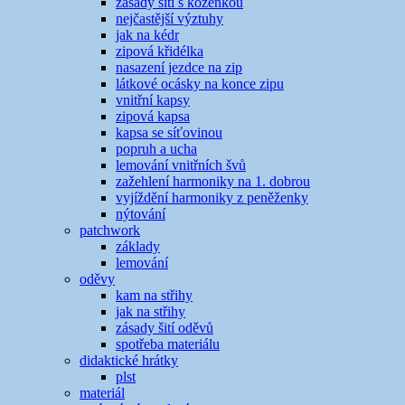
zásady šití s koženkou
nejčastější výztuhy
jak na kédr
zipová křidélka
nasazení jezdce na zip
látkové ocásky na konce zipu
vnitřní kapsy
zipová kapsa
kapsa se síťovinou
popruh a ucha
lemování vnitřních švů
zažehlení harmoniky na 1. dobrou
vyjíždění harmoniky z peněženky
nýtování
patchwork
základy
lemování
oděvy
kam na střihy
jak na střihy
zásady šití oděvů
spotřeba materiálu
didaktické hrátky
plst
materiál