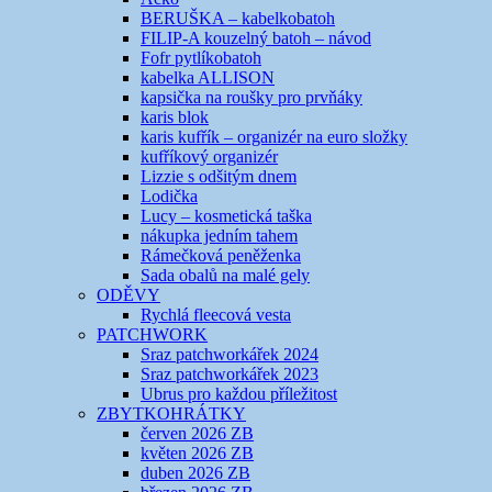
BERUŠKA – kabelkobatoh
FILIP-A kouzelný batoh – návod
Fofr pytlíkobatoh
kabelka ALLISON
kapsička na roušky pro prvňáky
karis blok
karis kufřík – organizér na euro složky
kufříkový organizér
Lizzie s odšitým dnem
Lodička
Lucy – kosmetická taška
nákupka jedním tahem
Rámečková peněženka
Sada obalů na malé gely
ODĚVY
Rychlá fleecová vesta
PATCHWORK
Sraz patchworkářek 2024
Sraz patchworkářek 2023
Ubrus pro každou příležitost
ZBYTKOHRÁTKY
červen 2026 ZB
květen 2026 ZB
duben 2026 ZB