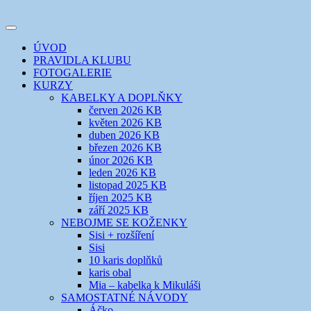
Přejít
k
Toggle
obsahu
šicí klub
EVIKLUB
navigation
ÚVOD
webu
PRAVIDLA KLUBU
FOTOGALERIE
KURZY
KABELKY A DOPLŇKY
červen 2026 KB
květen 2026 KB
duben 2026 KB
březen 2026 KB
únor 2026 KB
leden 2026 KB
listopad 2025 KB
říjen 2025 KB
září 2025 KB
NEBOJME SE KOŽENKY
Sisi + rozšíření
Sisi
10 karis doplňků
karis obal
Mia – kabelka k Mikuláši
SAMOSTATNÉ NÁVODY
Áčko