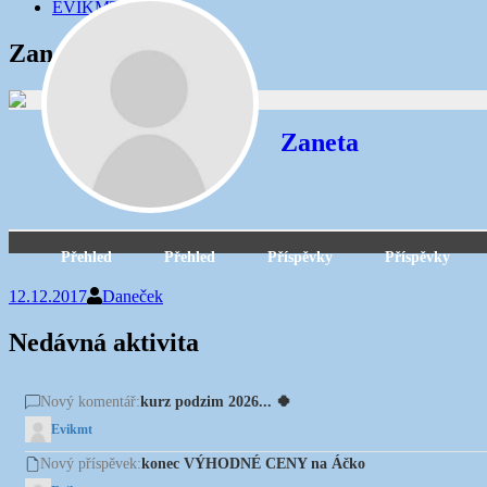
EVIKMT
Zaneta
Zaneta
Přehled
Přehled
Příspěvky
Příspěvky
12.12.2017
Daneček
Nedávná aktivita
kurz podzim 2026... 🍀
Nový komentář:
Evikmt
konec VÝHODNÉ CENY na Áčko
Nový příspěvek: