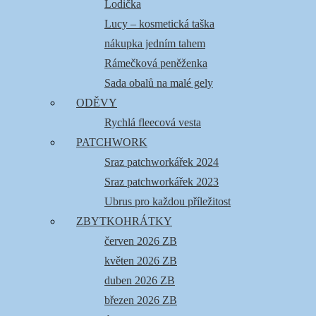
Lodička
Lucy – kosmetická taška
nákupka jedním tahem
Rámečková peněženka
Sada obalů na malé gely
ODĚVY
Rychlá fleecová vesta
PATCHWORK
Sraz patchworkářek 2024
Sraz patchworkářek 2023
Ubrus pro každou příležitost
ZBYTKOHRÁTKY
červen 2026 ZB
květen 2026 ZB
duben 2026 ZB
březen 2026 ZB