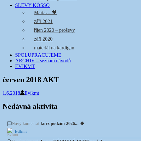
SLEVY KÖSSO
Marta… 🖤
září 2021
říjen 2020 – proševy
září 2020
materiál na kardigan
SPOLUPRACUJEME
ARCHIV – seznam návodů
EVIKMT
červen 2018 AKT
1.6.2018
Evikmt
Nedávná aktivita
kurz podzim 2026... 🍀
Nový komentář:
Evikmt