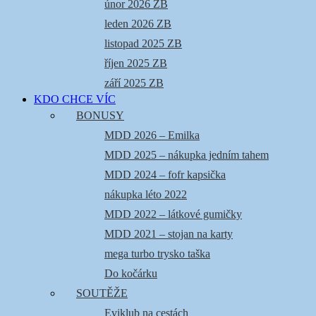
únor 2026 ZB
leden 2026 ZB
listopad 2025 ZB
říjen 2025 ZB
září 2025 ZB
KDO CHCE VÍC
BONUSY
MDD 2026 – Emilka
MDD 2025 – nákupka jedním tahem
MDD 2024 – fofr kapsička
nákupka léto 2022
MDD 2022 – látkové gumičky
MDD 2021 – stojan na karty
mega turbo trysko taška
Do kočárku
SOUTĚŽE
Eviklub na cestách