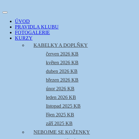
Přejít
k
Toggle
obsahu
šicí klub
EVIKLUB
navigation
ÚVOD
webu
PRAVIDLA KLUBU
FOTOGALERIE
KURZY
KABELKY A DOPLŇKY
červen 2026 KB
květen 2026 KB
duben 2026 KB
březen 2026 KB
únor 2026 KB
leden 2026 KB
listopad 2025 KB
říjen 2025 KB
září 2025 KB
NEBOJME SE KOŽENKY