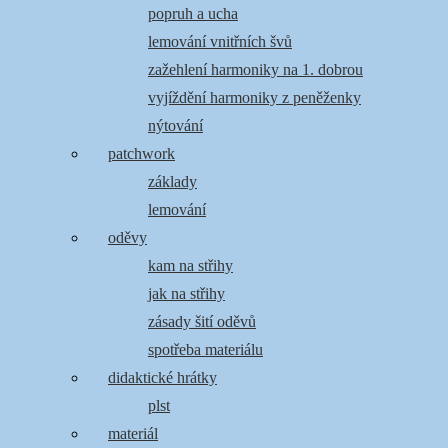
popruh a ucha
lemování vnitřních švů
zažehlení harmoniky na 1. dobrou
vyjíždění harmoniky z peněženky
nýtování
patchwork
základy
lemování
oděvy
kam na střihy
jak na střihy
zásady šití oděvů
spotřeba materiálu
didaktické hrátky
plst
materiál