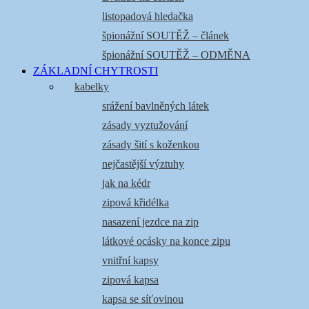
listopadová hledačka
špionážní SOUTĚŽ – článek
špionážní SOUTĚŽ – ODMĚNA
ZÁKLADNÍ CHYTROSTI
kabelky
srážení bavlněných látek
zásady vyztužování
zásady šití s koženkou
nejčastější výztuhy
jak na kédr
zipová křidélka
nasazení jezdce na zip
látkové ocásky na konce zipu
vnitřní kapsy
zipová kapsa
kapsa se síťovinou