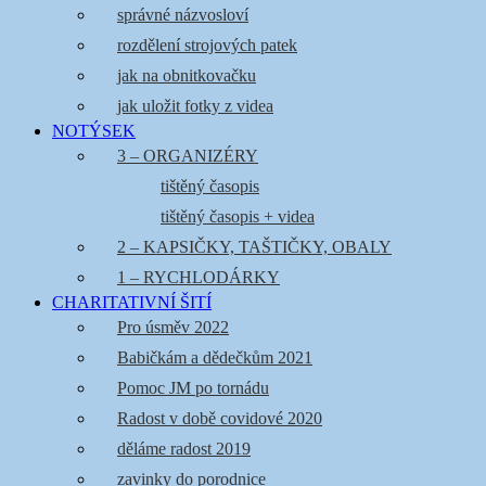
správné názvosloví
rozdělení strojových patek
jak na obnitkovačku
jak uložit fotky z videa
NOTÝSEK
3 – ORGANIZÉRY
tištěný časopis
tištěný časopis + videa
2 – KAPSIČKY, TAŠTIČKY, OBALY
1 – RYCHLODÁRKY
CHARITATIVNÍ ŠITÍ
Pro úsměv 2022
Babičkám a dědečkům 2021
Pomoc JM po tornádu
Radost v době covidové 2020
děláme radost 2019
zavinky do porodnice