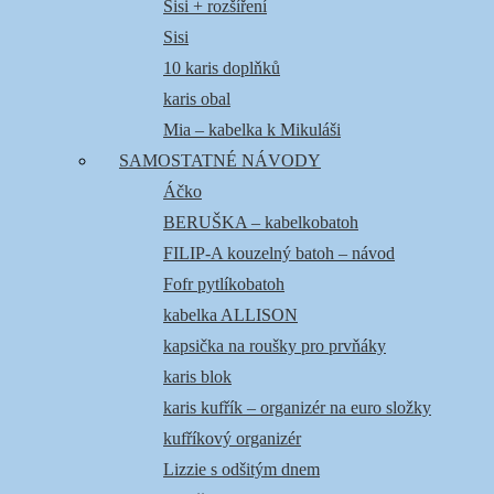
Sisi + rozšíření
Sisi
10 karis doplňků
karis obal
Mia – kabelka k Mikuláši
SAMOSTATNÉ NÁVODY
Áčko
BERUŠKA – kabelkobatoh
FILIP-A kouzelný batoh – návod
Fofr pytlíkobatoh
kabelka ALLISON
kapsička na roušky pro prvňáky
karis blok
karis kufřík – organizér na euro složky
kufříkový organizér
Lizzie s odšitým dnem