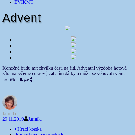
EVIKMT
Advent
Konečně budu mít chvilku času na šití. Adventní výzdoba hotová,
zítra napečeme cukroví, zabalím dárky a můžu se věnovat svému
koníčku 🧵✂️🧷
Jarmila
29.11.2019
Jarmila
Navigace
Hrací kostka
Rámečkové peněženky