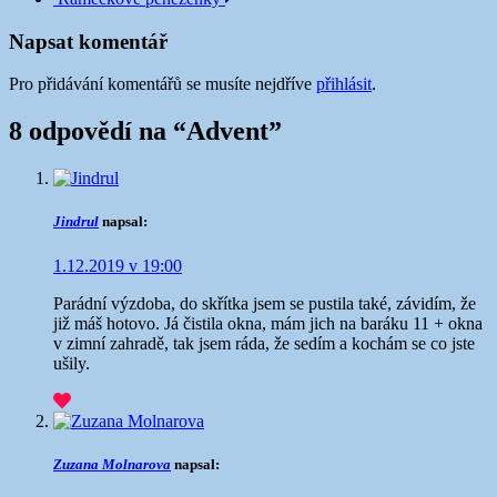
příspěvku
Napsat komentář
Pro přidávání komentářů se musíte nejdříve
přihlásit
.
8 odpovědí na “
Advent
”
Jindrul
napsal:
1.12.2019 v 19:00
Parádní výzdoba, do skřítka jsem se pustila také, závidím, že
již máš hotovo. Já čistila okna, mám jich na baráku 11 + okna
v zimní zahradě, tak jsem ráda, že sedím a kochám se co jste
ušily.
Zuzana Molnarova
napsal: