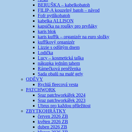
BERUŠKA – kabelkobatoh
FILIP-A kouzelný batoh – návod
Fofr pytlíkobatoh
kabelka ALLISON
kapsička na roušky pro prvňáky
karis blok
karis kufřík – organizér na euro složky
kufříkový organizér
Lizzie s odšitým dnem
Lodička
Lucy – kosmetická taška
nákupka jedním tahem
Rámečková peněženka
Sada obalů na malé gely
ODĚVY
Rychlá fleecová vesta
PATCHWORK
Sraz patchworkářek 2024
Sraz patchworkářek 2023
Ubrus pro každou příležitost
ZBYTKOHRÁTKY
červen 2026 ZB
květen 2026 ZB
duben 2026 ZB