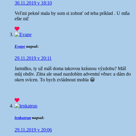
30.11.2019 v 18:10
Veľmi pekné mala by som si zobrať od teba príklad . U mňa
ešte nič
Evape
napsal:
29.11.2019 v 20:11
Jarmilko, ty už máš doma takovou krásnou výzdobu? Máš
můj obdiv. Zítra ale snad nazdobím adventní věnec a dám do
oken svícen. To bych zvládnout mohla 😀
lenkatrun
napsal:
29.11.2019 v 20:06