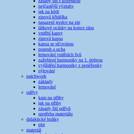
zásady šití s koženkou
nejčastější výztuhy
jak na kédr
zipová křidélka
nasazení jezdce na zip
látkové ocásky na konce zipu
vnitřní kapsy
zipová kapsa
kapsa se síťovinou
popruh a ucha
lemování vnitřních švů
zažehlení harmoniky na 1. dobrou
vyjíždění harmoniky z peněženky
nýtování
patchwork
základy
lemování
oděvy
kam na střihy
jak na střihy
zásady šití oděvů
spotřeba materiálu
didaktické hrátky
plst
materiál