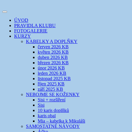
Přejít
k
Toggle
obsahu
šicí klub
EVIKLUB
navigation
ÚVOD
webu
PRAVIDLA KLUBU
FOTOGALERIE
KURZY
KABELKY A DOPLŇKY
červen 2026 KB
květen 2026 KB
duben 2026 KB
březen 2026 KB
únor 2026 KB
leden 2026 KB
listopad 2025 KB
říjen 2025 KB
září 2025 KB
NEBOJME SE KOŽENKY
Sisi + rozšíření
Sisi
10 karis doplňků
karis obal
Mia – kabelka k Mikuláši
SAMOSTATNÉ NÁVODY
Áčko