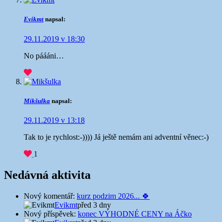
Evikmt
napsal:
29.11.2019 v 18:30
No páááni…
Mikšulka
napsal:
29.11.2019 v 13:18
Tak to je rychlost:-)))) Já ještě nemám ani adventní věnec:-)
1
Nedávná aktivita
Nový komentář:
kurz podzim 2026... 🍀
Evikmt
před 3 dny
Nový příspěvek:
konec VÝHODNÉ CENY na Áčko