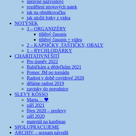
správné názvosloví
rozdělení strojových patek
jak na obnitkovačku
jak uložit fotky z videa
NOTÝSEK
3 – ORGANIZÉRY
tištěný časopis
tištěný časopis + videa
2 – KAPSIČKY, TAŠTIČKY, OBALY
1 – RYCHLODÁRKY
CHARITATIVNÍ ŠITÍ
Pro úsměv 2022
Babičkám a dědečkům 2021
Pomoc JM po tornádu
Radost v době covidové 2020
děláme radost 2019
zavinky do porodnice
SLEVY KÖSSO
Marta… 🖤
září 2021
říjen 2020 – proševy
září 2020
materiál na kardigan
SPOLUPRACUJEME
ARCHIV – seznam návodů