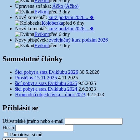
Evikmt
před 3 dny
Upravena stránka:
Áčko (Áčko)
Evikmt
před 3 dny
Nový komentář:
kurz podzim 2026... 🍀
Kolobezka
před 6 dny
Nový komentář:
kurz podzim 2026... 🍀
Evikmt
před 6 dny
Nový příspěvek:
zveřejněný kurz podzim 2026
Evikmt
před 7 dny
Samostatné články
Šicí pobyt a sraz Eviklubu 2026
30.5.2026
Prostějov 15.11.2025
4.11.2025
šicí pobyt a sraz Eviklubu 2025
9.5.2025
šicí pobyt a sraz Eviklubu 2024
2.6.2023
Hromadná objednávka – únor 2023
9.2.2023
Přihlásit se
Uživatelské jméno nebo e-mail
Heslo
Pamatovat si mě