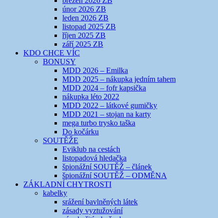
březen 2026 ZB
únor 2026 ZB
leden 2026 ZB
listopad 2025 ZB
říjen 2025 ZB
září 2025 ZB
KDO CHCE VÍC
BONUSY
MDD 2026 – Emilka
MDD 2025 – nákupka jedním tahem
MDD 2024 – fofr kapsička
nákupka léto 2022
MDD 2022 – látkové gumičky
MDD 2021 – stojan na karty
mega turbo trysko taška
Do kočárku
SOUTĚŽE
Eviklub na cestách
listopadová hledačka
špionážní SOUTĚŽ – článek
špionážní SOUTĚŽ – ODMĚNA
ZÁKLADNÍ CHYTROSTI
kabelky
srážení bavlněných látek
zásady vyztužování