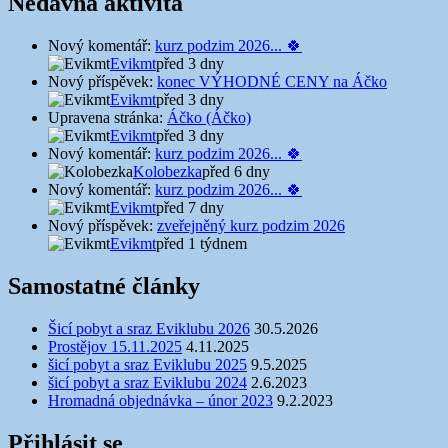
Nedávná aktivita
Nový komentář:
kurz podzim 2026... 🍀
Evikmt
před 3 dny
Nový příspěvek:
konec VÝHODNÉ CENY na Áčko
Evikmt
před 3 dny
Upravena stránka:
Áčko (Áčko)
Evikmt
před 3 dny
Nový komentář:
kurz podzim 2026... 🍀
Kolobezka
před 6 dny
Nový komentář:
kurz podzim 2026... 🍀
Evikmt
před 7 dny
Nový příspěvek:
zveřejněný kurz podzim 2026
Evikmt
před 1 týdnem
Samostatné články
Šicí pobyt a sraz Eviklubu 2026
30.5.2026
Prostějov 15.11.2025
4.11.2025
šicí pobyt a sraz Eviklubu 2025
9.5.2025
šicí pobyt a sraz Eviklubu 2024
2.6.2023
Hromadná objednávka – únor 2023
9.2.2023
Přihlásit se