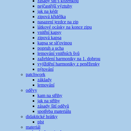
zásady šití s koženkou
nejčastější výztuhy
jak na kédr
zipová křidélka
nasazení jezdce na zip
látkové ocásky na konce zipu
vnitřní kapsy
zipová kapsa
kapsa se síťovinou
popruh a ucha
lemování vnitřních švů
zažehlení harmoniky na 1. dobrou
vyjíždění harmoniky z peněženky
nýtování
patchwork
základy
lemování
oděvy
kam na střihy
jak na střihy
zásady šití oděvů
spotřeba materiálu
didaktické hrátky
plst
materiál