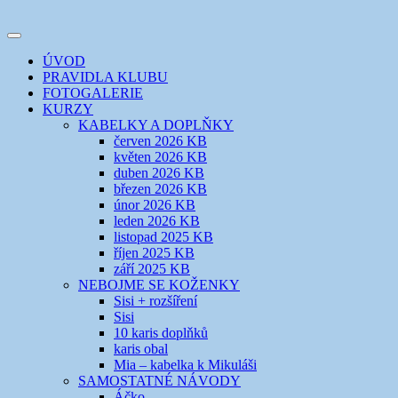
Přejít
k
Toggle
obsahu
šicí klub
EVIKLUB
navigation
ÚVOD
webu
PRAVIDLA KLUBU
FOTOGALERIE
KURZY
KABELKY A DOPLŇKY
červen 2026 KB
květen 2026 KB
duben 2026 KB
březen 2026 KB
únor 2026 KB
leden 2026 KB
listopad 2025 KB
říjen 2025 KB
září 2025 KB
NEBOJME SE KOŽENKY
Sisi + rozšíření
Sisi
10 karis doplňků
karis obal
Mia – kabelka k Mikuláši
SAMOSTATNÉ NÁVODY
Áčko