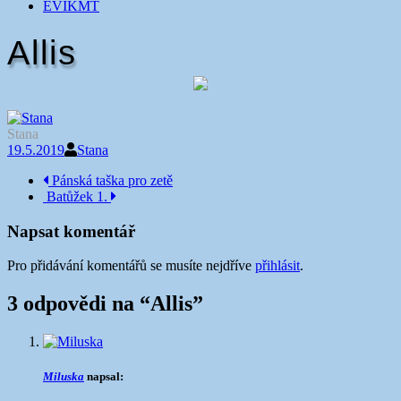
EVIKMT
Allis
Stana
19.5.2019
Stana
Navigace
Pánská taška pro zetě
Batůžek 1.
příspěvku
Napsat komentář
Pro přidávání komentářů se musíte nejdříve
přihlásit
.
3 odpovědi na “
Allis
”
Miluska
napsal: