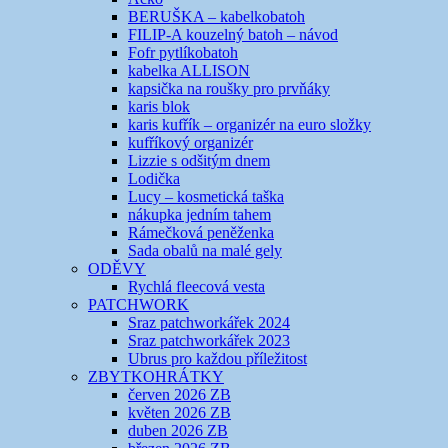
BERUŠKA – kabelkobatoh
FILIP-A kouzelný batoh – návod
Fofr pytlíkobatoh
kabelka ALLISON
kapsička na roušky pro prvňáky
karis blok
karis kufřík – organizér na euro složky
kufříkový organizér
Lizzie s odšitým dnem
Lodička
Lucy – kosmetická taška
nákupka jedním tahem
Rámečková peněženka
Sada obalů na malé gely
ODĚVY
Rychlá fleecová vesta
PATCHWORK
Sraz patchworkářek 2024
Sraz patchworkářek 2023
Ubrus pro každou příležitost
ZBYTKOHRÁTKY
červen 2026 ZB
květen 2026 ZB
duben 2026 ZB