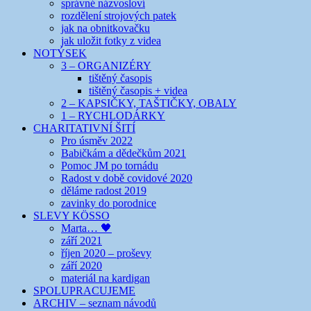
správné názvosloví
rozdělení strojových patek
jak na obnitkovačku
jak uložit fotky z videa
NOTÝSEK
3 – ORGANIZÉRY
tištěný časopis
tištěný časopis + videa
2 – KAPSIČKY, TAŠTIČKY, OBALY
1 – RYCHLODÁRKY
CHARITATIVNÍ ŠITÍ
Pro úsměv 2022
Babičkám a dědečkům 2021
Pomoc JM po tornádu
Radost v době covidové 2020
děláme radost 2019
zavinky do porodnice
SLEVY KÖSSO
Marta… 🖤
září 2021
říjen 2020 – proševy
září 2020
materiál na kardigan
SPOLUPRACUJEME
ARCHIV – seznam návodů