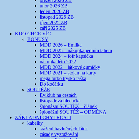
březen 2026 ZB
únor 2026 ZB
leden 2026 ZB
listopad 2025 ZB
říjen 2025 ZB
září 2025 ZB
KDO CHCE VÍC
BONUSY
MDD 2026 – Emilka
MDD 2025 – nákupka jedním tahem
MDD 2024 – fofr kapsička
nákupka léto 2022
MDD 2022 – látkové gumičky
MDD 2021 – stojan na karty
mega turbo trysko taška
Do kočárku
SOUTĚŽE
Eviklub na cestách
listopadová hledačka
špionážní SOUTĚŽ – článek
špionážní SOUTĚŽ – ODMĚNA
ZÁKLADNÍ CHYTROSTI
kabelky
srážení bavlněných látek
zásady vyztužování