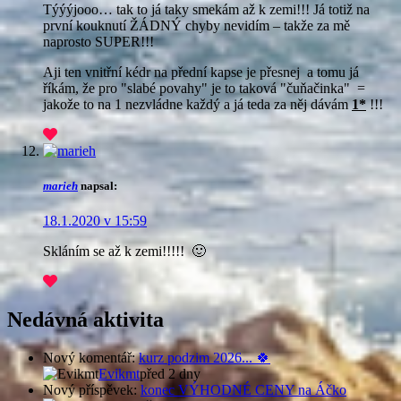
Týýýjooo… tak to já taky smekám až k zemi!!! Já totiž na
první kouknutí ŽÁDNÝ chyby nevidím – takže za mě
naprosto SUPER!!!
Aji ten vnitřní kédr na přední kapse je přesnej
a tomu já
říkám, že pro "slabé povahy" je to taková "čuňačinka"
=
jakože to na 1 nezvládne každý a já teda za něj dávám
1*
!!!
marieh
napsal:
18.1.2020 v 15:59
Skláním se až k zemi!!!!! 🙂
Nedávná aktivita
Nový komentář:
kurz podzim 2026... 🍀
Evikmt
před 2 dny
Nový příspěvek:
konec VÝHODNÉ CENY na Áčko