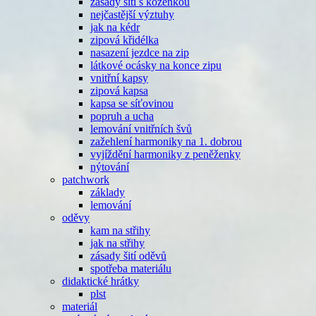
zásady šití s koženkou
nejčastější výztuhy
jak na kédr
zipová křidélka
nasazení jezdce na zip
látkové ocásky na konce zipu
vnitřní kapsy
zipová kapsa
kapsa se síťovinou
popruh a ucha
lemování vnitřních švů
zažehlení harmoniky na 1. dobrou
vyjíždění harmoniky z peněženky
nýtování
patchwork
základy
lemování
oděvy
kam na střihy
jak na střihy
zásady šití oděvů
spotřeba materiálu
didaktické hrátky
plst
materiál