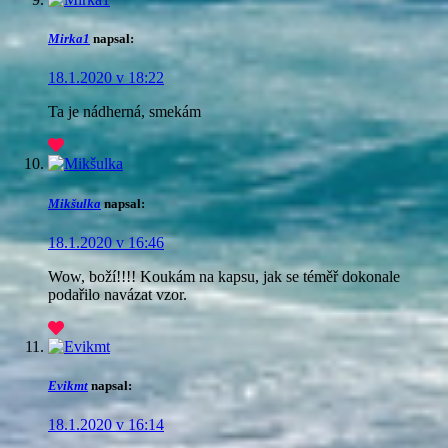
Mirka1
napsal:
18.1.2020 v 18:22
Ta je nádherná, smekám
Mikšulka
napsal:
18.1.2020 v 16:46
Wow, boží!!!! Koukám na kapsu, jak se téměř dokonale
podařilo navázat vzor.
Evikmt
napsal:
18.1.2020 v 16:14