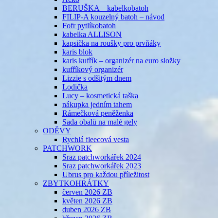
BERUŠKA – kabelkobatoh
FILIP-A kouzelný batoh – návod
Fofr pytlíkobatoh
kabelka ALLISON
kapsička na roušky pro prvňáky
karis blok
karis kufřík – organizér na euro složky
kufříkový organizér
Lizzie s odšitým dnem
Lodička
Lucy – kosmetická taška
nákupka jedním tahem
Rámečková peněženka
Sada obalů na malé gely
ODĚVY
Rychlá fleecová vesta
PATCHWORK
Sraz patchworkářek 2024
Sraz patchworkářek 2023
Ubrus pro každou příležitost
ZBYTKOHRÁTKY
červen 2026 ZB
květen 2026 ZB
duben 2026 ZB