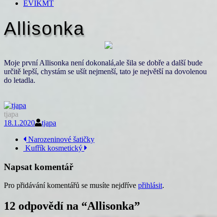
EVIKMT
Allisonka
Moje první Allisonka není dokonalá,ale šila se dobře a další bude
určitě lepší, chystám se ušít nejmenší, tato je největší na dovolenou
do letadla.
tjapa
18.1.2020
tjapa
Navigace
Narozeninové šatičky
Kufřík kosmetický
příspěvku
Napsat komentář
Pro přidávání komentářů se musíte nejdříve
přihlásit
.
12 odpovědí na “
Allisonka
”