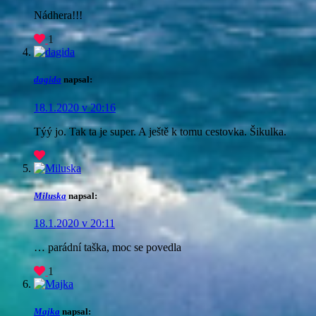
Nádhera!!!
1
dagida
napsal:
18.1.2020 v 20:16
Týý jo. Tak ta je super. A ještě k tomu cestovka. Šikulka.
Miluska
napsal:
18.1.2020 v 20:11
… parádní taška, moc se povedla
1
Majka
napsal: