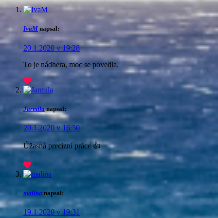
IvaM
napsal:
20.1.2020 v 19:28
To je nádhera, moc se povedla.
Jarmila
napsal:
20.1.2020 v 16:50
Úžasná precizní práce 👍
malina
napsal:
19.1.2020 v 19:31