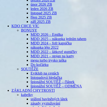
březen 2026 ZB
únor 2026 ZB
leden 2026 ZB
listopad 2025 ZB
říjen 2025 ZB
září 2025 ZB
KDO CHCE VÍC
BONUSY
MDD 2026 – Emilka
MDD 2025 – nákupka jedním tahem
MDD 2024 – fofr kapsička
nákupka léto 2022
MDD 2022 – látkové gumičky
MDD 2021 – stojan na karty
mega turbo trysko taška
Do kočárku
SOUTĚŽE
Eviklub na cestách
listopadová hledačka
špionážní SOUTĚŽ – článek
špionážní SOUTĚŽ – ODMĚNA
ZÁKLADNÍ CHYTROSTI
kabelky
srážení bavlněných látek
zásady vyztužování