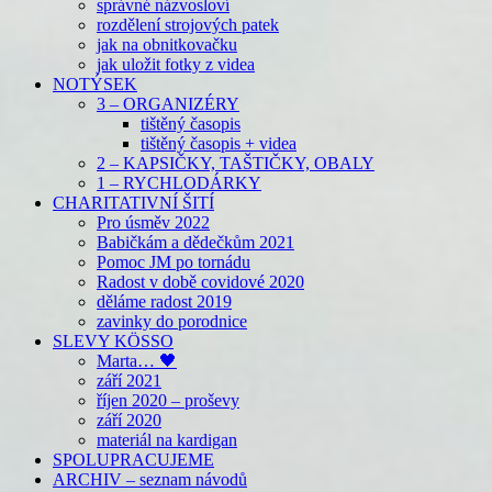
správné názvosloví
rozdělení strojových patek
jak na obnitkovačku
jak uložit fotky z videa
NOTÝSEK
3 – ORGANIZÉRY
tištěný časopis
tištěný časopis + videa
2 – KAPSIČKY, TAŠTIČKY, OBALY
1 – RYCHLODÁRKY
CHARITATIVNÍ ŠITÍ
Pro úsměv 2022
Babičkám a dědečkům 2021
Pomoc JM po tornádu
Radost v době covidové 2020
děláme radost 2019
zavinky do porodnice
SLEVY KÖSSO
Marta… 🖤
září 2021
říjen 2020 – proševy
září 2020
materiál na kardigan
SPOLUPRACUJEME
ARCHIV – seznam návodů