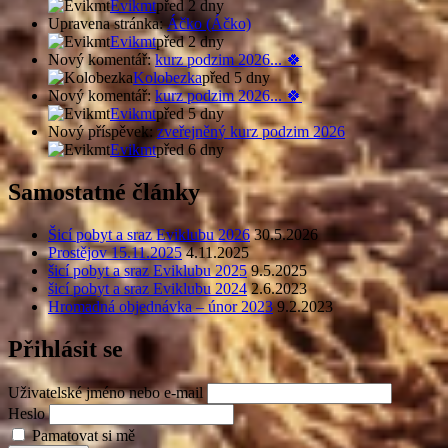
Evikmt
před 2 dny
Upravena stránka:
Áčko (Áčko)
Evikmt
před 2 dny
Nový komentář:
kurz podzim 2026... 🍀
Kolobezka
před 5 dny
Nový komentář:
kurz podzim 2026... 🍀
Evikmt
před 5 dny
Nový příspěvek:
zveřejněný kurz podzim 2026
Evikmt
před 6 dny
Samostatné články
Šicí pobyt a sraz Eviklubu 2026
30.5.2026
Prostějov 15.11.2025
4.11.2025
šicí pobyt a sraz Eviklubu 2025
9.5.2025
šicí pobyt a sraz Eviklubu 2024
2.6.2023
Hromadná objednávka – únor 2023
9.2.2023
Přihlásit se
Uživatelské jméno nebo e-mail
Heslo
Pamatovat si mě