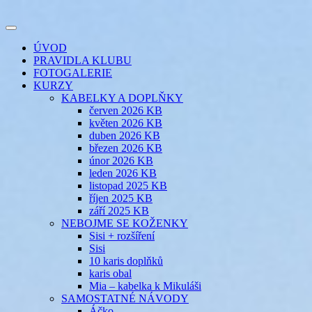
Přejít
k
Toggle
obsahu
šicí klub
EVIKLUB
navigation
ÚVOD
webu
PRAVIDLA KLUBU
FOTOGALERIE
KURZY
KABELKY A DOPLŇKY
červen 2026 KB
květen 2026 KB
duben 2026 KB
březen 2026 KB
únor 2026 KB
leden 2026 KB
listopad 2025 KB
říjen 2025 KB
září 2025 KB
NEBOJME SE KOŽENKY
Sisi + rozšíření
Sisi
10 karis doplňků
karis obal
Mia – kabelka k Mikuláši
SAMOSTATNÉ NÁVODY
Áčko