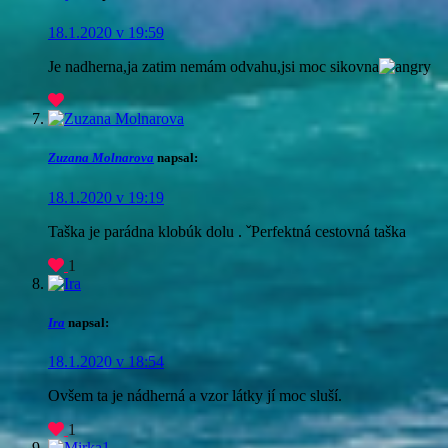
18.1.2020 v 19:59
Je nadherna,ja zatim nemám odvahu,jsi moc sikovna
Zuzana Molnarova
napsal:
18.1.2020 v 19:19
Taška je parádna klobúk dolu . ˇPerfektná cestovná taška
1
Ira
napsal:
18.1.2020 v 18:54
Ovšem ta je nádherná a vzor látky jí moc sluší.
1