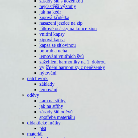
zásady šití s koženkou
nejčastější výztuhy
jak na kédr
zipová křidélka
nasazení jezdce na zip
látkové ocásky na konce zipu
vnitřní kapsy
zipová kapsa
kapsa se síťovinou
popruh a ucha
lemování vnitřních švů
zažehlení harmoniky na 1. dobrou
vyjíždění harmoniky z peněženky
nýtování
patchwork
základy
lemování
oděvy
kam na střihy
jak na střihy
zásady šití oděvů
spotřeba materiálu
didaktické hrátky
plst
materiál