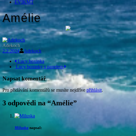
EVIKMT
Amélie
Adekoch
2.2.2024
Adekoch
Navigace
Lucy boxinka
Lucy boxinky s panelem
příspěvku
Napsat komentář
Pro přidávání komentářů se musíte nejdříve
přihlásit
.
3 odpovědi na “
Amélie
”
Miluska
napsal: