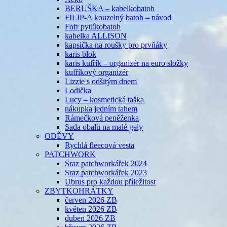
BERUŠKA – kabelkobatoh
FILIP-A kouzelný batoh – návod
Fofr pytlíkobatoh
kabelka ALLISON
kapsička na roušky pro prvňáky
karis blok
karis kufřík – organizér na euro složky
kufříkový organizér
Lizzie s odšitým dnem
Lodička
Lucy – kosmetická taška
nákupka jedním tahem
Rámečková peněženka
Sada obalů na malé gely
ODĚVY
Rychlá fleecová vesta
PATCHWORK
Sraz patchworkářek 2024
Sraz patchworkářek 2023
Ubrus pro každou příležitost
ZBYTKOHRÁTKY
červen 2026 ZB
květen 2026 ZB
duben 2026 ZB