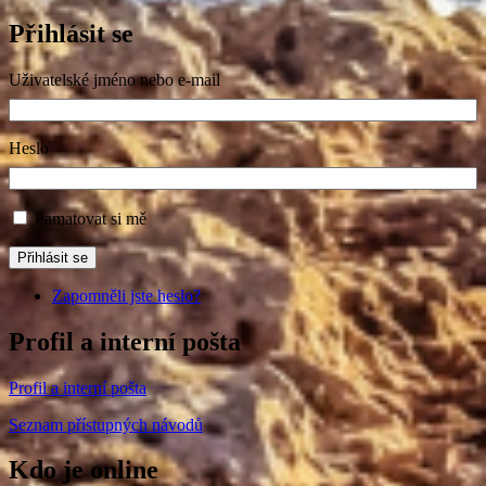
Přihlásit se
Uživatelské jméno nebo e-mail
Heslo
Pamatovat si mě
Přihlásit se
Zapomněli jste heslo?
Profil a interní pošta
Profil a interní pošta
Seznam přístupných návodů
Kdo je online