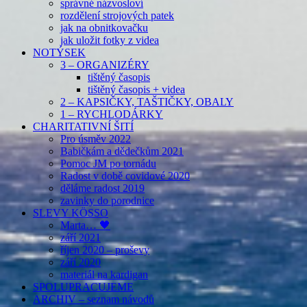
správné názvosloví
rozdělení strojových patek
jak na obnitkovačku
jak uložit fotky z videa
NOTÝSEK
3 – ORGANIZÉRY
tištěný časopis
tištěný časopis + videa
2 – KAPSIČKY, TAŠTIČKY, OBALY
1 – RYCHLODÁRKY
CHARITATIVNÍ ŠITÍ
Pro úsměv 2022
Babičkám a dědečkům 2021
Pomoc JM po tornádu
Radost v době covidové 2020
děláme radost 2019
zavinky do porodnice
SLEVY KÖSSO
Marta… 🖤
září 2021
říjen 2020 – proševy
září 2020
materiál na kardigan
SPOLUPRACUJEME
ARCHIV – seznam návodů