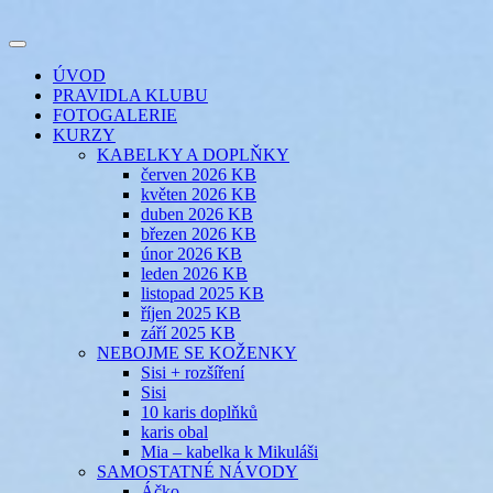
Přejít
k
Toggle
obsahu
šicí klub
EVIKLUB
navigation
ÚVOD
webu
PRAVIDLA KLUBU
FOTOGALERIE
KURZY
KABELKY A DOPLŇKY
červen 2026 KB
květen 2026 KB
duben 2026 KB
březen 2026 KB
únor 2026 KB
leden 2026 KB
listopad 2025 KB
říjen 2025 KB
září 2025 KB
NEBOJME SE KOŽENKY
Sisi + rozšíření
Sisi
10 karis doplňků
karis obal
Mia – kabelka k Mikuláši
SAMOSTATNÉ NÁVODY
Áčko