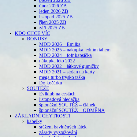
březen 2026 ZB
únor 2026 ZB
leden 2026 ZB
listopad 2025 ZB
říjen 2025 ZB
září 2025 ZB
KDO CHCE VÍC
BONUSY
MDD 2026 – Emilka
MDD 2025 – nákupka jedním tahem
MDD 2024 – fofr kapsička
nákupka léto 2022
MDD 2022 – látkové gumičky
MDD 2021 – stojan na karty
mega turbo trysko taška
Do kočárku
SOUTĚŽE
Eviklub na cestách
listopadová hledačka
špionážní SOUTĚŽ – článek
špionážní SOUTĚŽ – ODMĚNA
ZÁKLADNÍ CHYTROSTI
kabelky
srážení bavlněných látek
zásady vyztužování