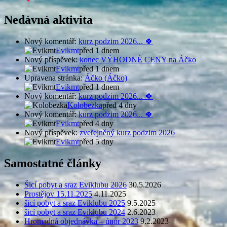
Nedávná aktivita
Nový komentář:
kurz podzim 2026... 🍀
Evikmt
před 1 dnem
Nový příspěvek:
konec VÝHODNÉ CENY na Áčko
Evikmt
před 1 dnem
Upravena stránka:
Áčko (Áčko)
Evikmt
před 1 dnem
Nový komentář:
kurz podzim 2026... 🍀
Kolobezka
před 4 dny
Nový komentář:
kurz podzim 2026... 🍀
Evikmt
před 4 dny
Nový příspěvek:
zveřejněný kurz podzim 2026
Evikmt
před 5 dny
Samostatné články
Šicí pobyt a sraz Eviklubu 2026
30.5.2026
Prostějov 15.11.2025
4.11.2025
šicí pobyt a sraz Eviklubu 2025
9.5.2025
šicí pobyt a sraz Eviklubu 2024
2.6.2023
Hromadná objednávka – únor 2023
9.2.2023