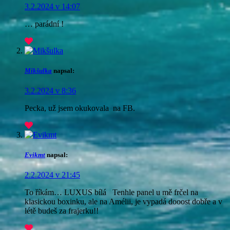
3.2.2024 v 14:07
… parádní !
Mikšulka
napsal:
3.2.2024 v 8:36
Pecka, už jsem okukovala na FB.
Evikmt
napsal:
2.2.2024 v 21:45
To říkám… LUXUS bílá
Tenhle panel u mě frčel na
klasickou boxinku, ale na Amélii, je vypadá dooost dobře a v
létě budeš za frajerku!!