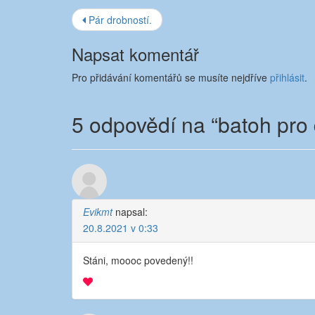
Navigace
Pár drobností.
příspěvku
Napsat komentář
Pro přidávání komentářů se musíte nejdříve
přihlásit
.
5 odpovědí na “
batoh pro
Evikmt
napsal:
20.8.2021 v 0:33
Stáni, moooc povedený!!