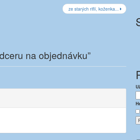
ze starých riflí, koženka...
 dceru na objednávku
”
U
H
P