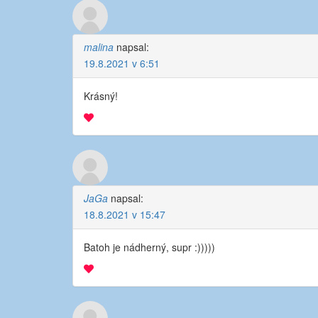
malina
napsal:
19.8.2021 v 6:51
Krásný!
JaGa
napsal:
18.8.2021 v 15:47
Batoh je nádherný, supr :)))))