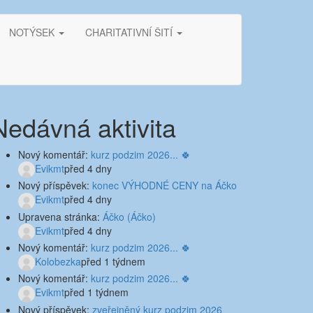
NOTÝSEK
CHARITATIVNÍ ŠITÍ
Nedávná aktivita
Nový komentář:
kurz podzim 2026... 🍀
Evikmt
před 4 dny
Nový příspěvek:
konec VÝHODNÉ CENY na Áčko
Evikmt
před 4 dny
Upravena stránka:
Áčko (Áčko)
Evikmt
před 4 dny
Nový komentář:
kurz podzim 2026... 🍀
Kolobezka
před 1 týdnem
Nový komentář:
kurz podzim 2026... 🍀
Evikmt
před 1 týdnem
Nový příspěvek:
zveřejněný kurz podzim 2026