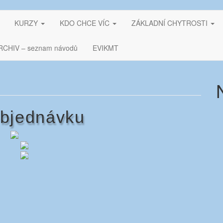
KURZY
KDO CHCE VÍC
ZÁKLADNÍ CHYTROSTI
RCHIV – seznam návodů
EVIKMT
objednávku