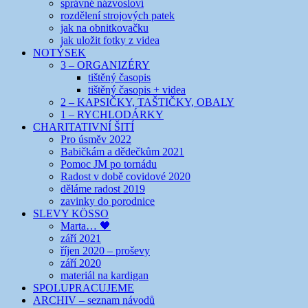
správné názvosloví
rozdělení strojových patek
jak na obnitkovačku
jak uložit fotky z videa
NOTÝSEK
3 – ORGANIZÉRY
tištěný časopis
tištěný časopis + videa
2 – KAPSIČKY, TAŠTIČKY, OBALY
1 – RYCHLODÁRKY
CHARITATIVNÍ ŠITÍ
Pro úsměv 2022
Babičkám a dědečkům 2021
Pomoc JM po tornádu
Radost v době covidové 2020
děláme radost 2019
zavinky do porodnice
SLEVY KÖSSO
Marta… 🖤
září 2021
říjen 2020 – proševy
září 2020
materiál na kardigan
SPOLUPRACUJEME
ARCHIV – seznam návodů