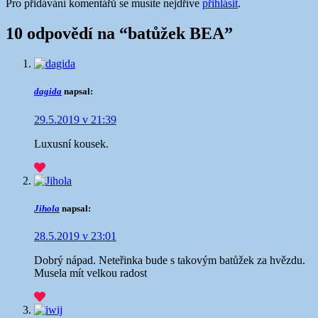
Pro přidávání komentářů se musíte nejdříve
přihlásit
.
10 odpovědí na “
batůžek BEA
”
dagida
napsal:
29.5.2019 v 21:39
Luxusní kousek.
Jihola
napsal:
28.5.2019 v 23:01
Dobrý nápad. Neteřinka bude s takovým batůžek za hvězdu.
Musela mít velkou radost