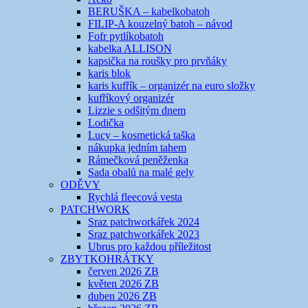
BERUŠKA – kabelkobatoh
FILIP-A kouzelný batoh – návod
Fofr pytlíkobatoh
kabelka ALLISON
kapsička na roušky pro prvňáky
karis blok
karis kufřík – organizér na euro složky
kufříkový organizér
Lizzie s odšitým dnem
Lodička
Lucy – kosmetická taška
nákupka jedním tahem
Rámečková peněženka
Sada obalů na malé gely
ODĚVY
Rychlá fleecová vesta
PATCHWORK
Sraz patchworkářek 2024
Sraz patchworkářek 2023
Ubrus pro každou příležitost
ZBYTKOHRÁTKY
červen 2026 ZB
květen 2026 ZB
duben 2026 ZB