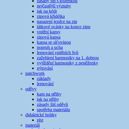
zásady šití s koženkou
nejčastější výztuhy
jak na kédr
zipová křidélka
nasazení jezdce na zip
látkové ocásky na konce zipu
vnitřní kapsy
zipová kapsa
kapsa se síťovinou
popruh a ucha
lemování vnitřních švů
zažehlení harmoniky na 1. dobrou
vyjíždění harmoniky z peněženky
nýtování
patchwork
základy
lemování
oděvy
kam na střihy
jak na střihy
zásady šití oděvů
spotřeba materiálu
didaktické hrátky
plst
materiál