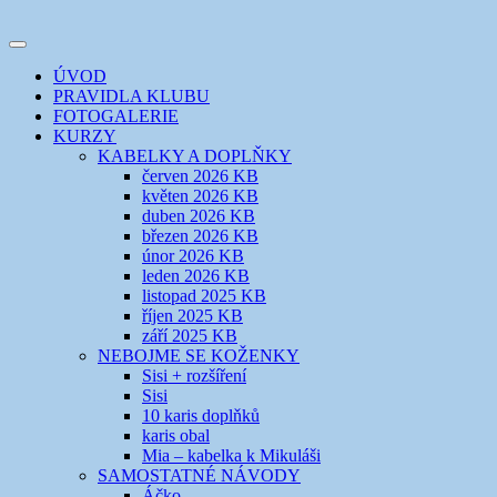
Přejít
k
Toggle
obsahu
šicí klub
EVIKLUB
navigation
ÚVOD
webu
PRAVIDLA KLUBU
FOTOGALERIE
KURZY
KABELKY A DOPLŇKY
červen 2026 KB
květen 2026 KB
duben 2026 KB
březen 2026 KB
únor 2026 KB
leden 2026 KB
listopad 2025 KB
říjen 2025 KB
září 2025 KB
NEBOJME SE KOŽENKY
Sisi + rozšíření
Sisi
10 karis doplňků
karis obal
Mia – kabelka k Mikuláši
SAMOSTATNÉ NÁVODY
Áčko