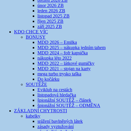
březen 2026 ZB
únor 2026 ZB
leden 2026 ZB
listopad 2025 ZB
říjen 2025 ZB
září 2025 ZB
KDO CHCE VÍC
BONUSY
MDD 2026 – Emilka
MDD 2025 – nákupka jedním tahem
MDD 2024 – fofr kapsička
nákupka léto 2022
MDD 2022 – látkové gumičky
MDD 2021 – stojan na karty
mega turbo trysko taška
Do kočárku
SOUTĚŽE
Eviklub na cestách
listopadová hledačka
špionážní SOUTĚŽ – článek
špionážní SOUTĚŽ – ODMĚNA
ZÁKLADNÍ CHYTROSTI
kabelky
srážení bavlněných látek
zásady vyztužování