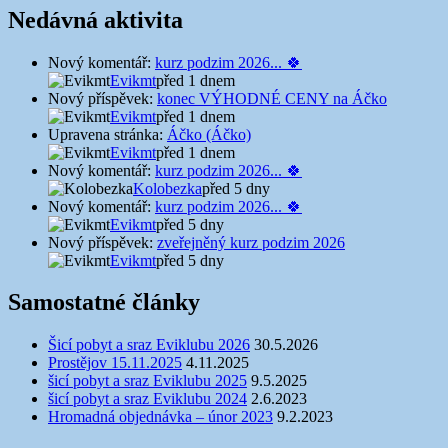
Nedávná aktivita
Nový komentář:
kurz podzim 2026... 🍀
Evikmt
před 1 dnem
Nový příspěvek:
konec VÝHODNÉ CENY na Áčko
Evikmt
před 1 dnem
Upravena stránka:
Áčko (Áčko)
Evikmt
před 1 dnem
Nový komentář:
kurz podzim 2026... 🍀
Kolobezka
před 5 dny
Nový komentář:
kurz podzim 2026... 🍀
Evikmt
před 5 dny
Nový příspěvek:
zveřejněný kurz podzim 2026
Evikmt
před 5 dny
Samostatné články
Šicí pobyt a sraz Eviklubu 2026
30.5.2026
Prostějov 15.11.2025
4.11.2025
šicí pobyt a sraz Eviklubu 2025
9.5.2025
šicí pobyt a sraz Eviklubu 2024
2.6.2023
Hromadná objednávka – únor 2023
9.2.2023