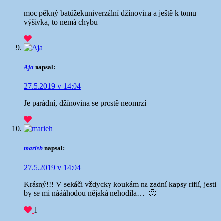
moc pěkný batůžek
univerzální džínovina a ještě k tomu
výšivka, to nemá chybu
Aja
napsal:
27.5.2019 v 14:04
Je parádní, džínovina se prostě neomrzí
marieh
napsal:
27.5.2019 v 14:04
Krásný!!! V sekáči vždycky koukám na zadní kapsy riflí, jesti
by se mi náááhodou nějaká nehodila… 🙂
1