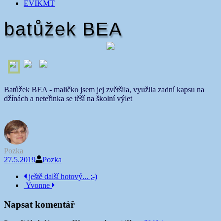
EVIKMT
batůžek BEA
Batůžek BEA - maličko jsem jej zvětšila, využila zadní kapsu na
džínách a neteřinka se těší na školní výlet
Pozka
27.5.2019
Pozka
Navigace
ještě další hotový... ;-)
Yvonne
příspěvku
Napsat komentář