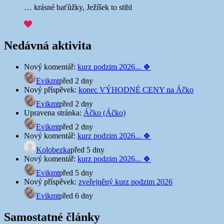
… krásné baťůžky, Ježíšek to stihl
Nedávná aktivita
Nový komentář:
kurz podzim 2026... 🍀
Evikmt
před 2 dny
Nový příspěvek:
konec VÝHODNÉ CENY na Áčko
Evikmt
před 2 dny
Upravena stránka:
Áčko (Áčko)
Evikmt
před 2 dny
Nový komentář:
kurz podzim 2026... 🍀
Kolobezka
před 5 dny
Nový komentář:
kurz podzim 2026... 🍀
Evikmt
před 5 dny
Nový příspěvek:
zveřejněný kurz podzim 2026
Evikmt
před 6 dny
Samostatné články