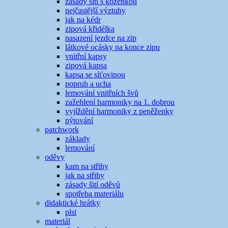
zásady šití s koženkou
nejčastější výztuhy
jak na kédr
zipová křidélka
nasazení jezdce na zip
látkové ocásky na konce zipu
vnitřní kapsy
zipová kapsa
kapsa se síťovinou
popruh a ucha
lemování vnitřních švů
zažehlení harmoniky na 1. dobrou
vyjíždění harmoniky z peněženky
nýtování
patchwork
základy
lemování
oděvy
kam na střihy
jak na střihy
zásady šití oděvů
spotřeba materiálu
didaktické hrátky
plst
materiál