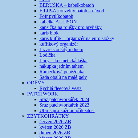
BERUŠKA – kabelkobatoh
FILIP-A kouzelný batoh – návod
Fofr pytlíkobatoh
kabelka ALLISON
kapsička na roušky pro prvňáky
karis blok
karis kufřík – organizér na euro složky
kufříkový organizér
Lizzie s odšitým dnem
Lodička
Lucy – kosmetická taška
nákupka jedním tahem
Rámečková peněženka
Sada obalů na malé gely
ODĚVY
Rychlá fleecová vesta
PATCHWORK
Sraz patchworkářek 2024
Sraz patchworkářek 2023
Ubrus pro každou příležitost
ZBYTKOHRÁTKY
červen 2026 ZB
květen 2026 ZB
duben 2026 ZB