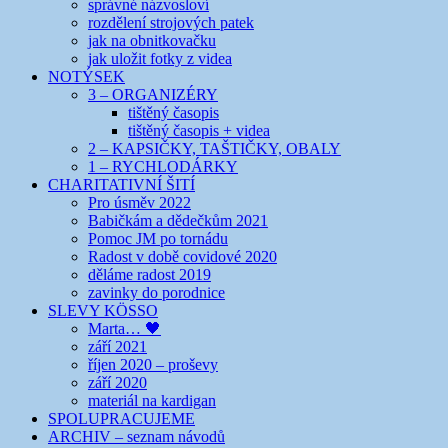
správné názvosloví
rozdělení strojových patek
jak na obnitkovačku
jak uložit fotky z videa
NOTÝSEK
3 – ORGANIZÉRY
tištěný časopis
tištěný časopis + videa
2 – KAPSIČKY, TAŠTIČKY, OBALY
1 – RYCHLODÁRKY
CHARITATIVNÍ ŠITÍ
Pro úsměv 2022
Babičkám a dědečkům 2021
Pomoc JM po tornádu
Radost v době covidové 2020
děláme radost 2019
zavinky do porodnice
SLEVY KÖSSO
Marta… 🖤
září 2021
říjen 2020 – proševy
září 2020
materiál na kardigan
SPOLUPRACUJEME
ARCHIV – seznam návodů