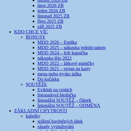
březen 2026 ZB
únor 2026 ZB
leden 2026 ZB
listopad 2025 ZB
říjen 2025 ZB
září 2025 ZB
KDO CHCE VÍC
BONUSY
MDD 2026 – Emilka
MDD 2025 – nákupka jedním tahem
MDD 2024 – fofr kapsička
nákupka léto 2022
MDD 2022 – látkové gumičky
MDD 2021 – stojan na karty
mega turbo trysko taška
Do kočárku
SOUTĚŽE
Eviklub na cestách
listopadová hledačka
špionážní SOUTĚŽ – článek
špionážní SOUTĚŽ – ODMĚNA
ZÁKLADNÍ CHYTROSTI
kabelky
srážení bavlněných látek
zásady vyztužování