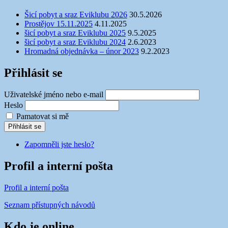
Šicí pobyt a sraz Eviklubu 2026
30.5.2026
Prostějov 15.11.2025
4.11.2025
šicí pobyt a sraz Eviklubu 2025
9.5.2025
šicí pobyt a sraz Eviklubu 2024
2.6.2023
Hromadná objednávka – únor 2023
9.2.2023
Přihlásit se
Uživatelské jméno nebo e-mail
Heslo
Pamatovat si mě
Přihlásit se
Zapomněli jste heslo?
Profil a interní pošta
Profil a interní pošta
Seznam přístupných návodů
Kdo je online