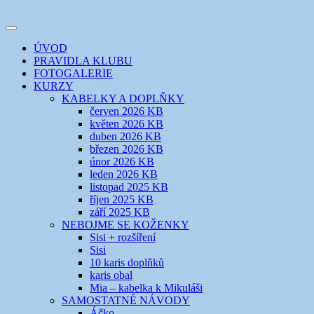
Přejít
k
Toggle
obsahu
šicí klub
EVIKLUB
navigation
ÚVOD
webu
PRAVIDLA KLUBU
FOTOGALERIE
KURZY
KABELKY A DOPLŇKY
červen 2026 KB
květen 2026 KB
duben 2026 KB
březen 2026 KB
únor 2026 KB
leden 2026 KB
listopad 2025 KB
říjen 2025 KB
září 2025 KB
NEBOJME SE KOŽENKY
Sisi + rozšíření
Sisi
10 karis doplňků
karis obal
Mia – kabelka k Mikuláši
SAMOSTATNÉ NÁVODY
Áčko