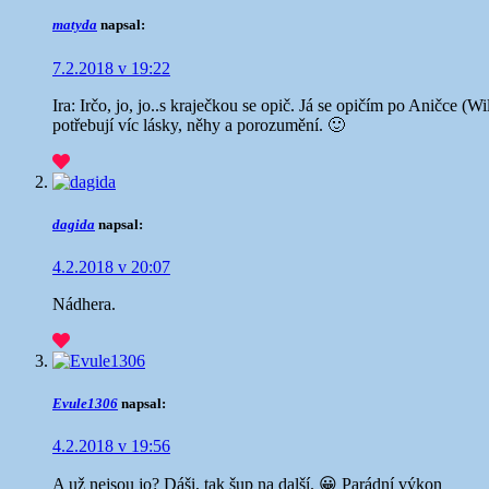
matyda
napsal:
7.2.2018 v 19:22
Ira: Irčo, jo, jo..s kraječkou se opič. Já se opičím po Aničce (
potřebují víc lásky, něhy a porozumění. 🙂
dagida
napsal:
4.2.2018 v 20:07
Nádhera.
Evule1306
napsal:
4.2.2018 v 19:56
A už nejsou jo? Dáši, tak šup na další. 😀 Parádní výkon