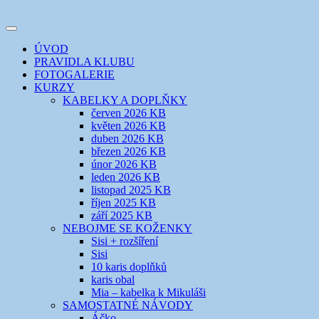
Přejít
k
Toggle
obsahu
šicí klub
EVIKLUB
navigation
ÚVOD
webu
PRAVIDLA KLUBU
FOTOGALERIE
KURZY
KABELKY A DOPLŇKY
červen 2026 KB
květen 2026 KB
duben 2026 KB
březen 2026 KB
únor 2026 KB
leden 2026 KB
listopad 2025 KB
říjen 2025 KB
září 2025 KB
NEBOJME SE KOŽENKY
Sisi + rozšíření
Sisi
10 karis doplňků
karis obal
Mia – kabelka k Mikuláši
SAMOSTATNÉ NÁVODY
Áčko