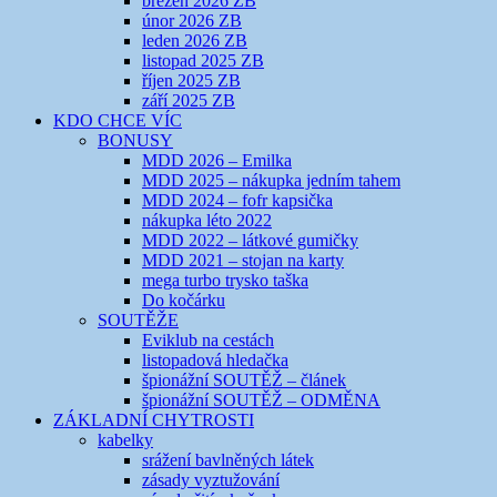
březen 2026 ZB
únor 2026 ZB
leden 2026 ZB
listopad 2025 ZB
říjen 2025 ZB
září 2025 ZB
KDO CHCE VÍC
BONUSY
MDD 2026 – Emilka
MDD 2025 – nákupka jedním tahem
MDD 2024 – fofr kapsička
nákupka léto 2022
MDD 2022 – látkové gumičky
MDD 2021 – stojan na karty
mega turbo trysko taška
Do kočárku
SOUTĚŽE
Eviklub na cestách
listopadová hledačka
špionážní SOUTĚŽ – článek
špionážní SOUTĚŽ – ODMĚNA
ZÁKLADNÍ CHYTROSTI
kabelky
srážení bavlněných látek
zásady vyztužování