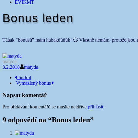
EVIKMT
Bonus leden
Tááák "bonusů" mám habakůůůůk! 🙂 Vlastně nemám, protože jsou u
matyda
3.2.2018
matyda
Navigace
Jindrul
Vymazlený bonus
příspěvku
Napsat komentář
Pro přidávání komentářů se musíte nejdříve
přihlásit
.
9 odpovědí na “
Bonus leden
”