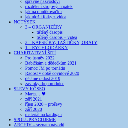
správné názvosloví
rozdělení strojových patek
jak na obnitkovačku
jak uložit fotky z videa
NOTÝSEK
3 – ORGANIZÉRY
tištěný časopis
tištěný časopis + videa
2 – KAPSIČKY, TAŠTIČKY, OBALY
1 – RYCHLODÁRKY
CHARITATIVNÍ ŠITÍ
Pro úsměv 2022
Babičkám a dědečkům 2021
Pomoc JM po tornádu
Radost v době covidové 2020
děláme radost 2019
zavinky do porodnice
SLEVY KÖSSO
Marta… 🖤
září 2021
říjen 2020 – proševy
září 2020
materiál na kardigan
SPOLUPRACUJEME
ARCHIV – seznam návodů