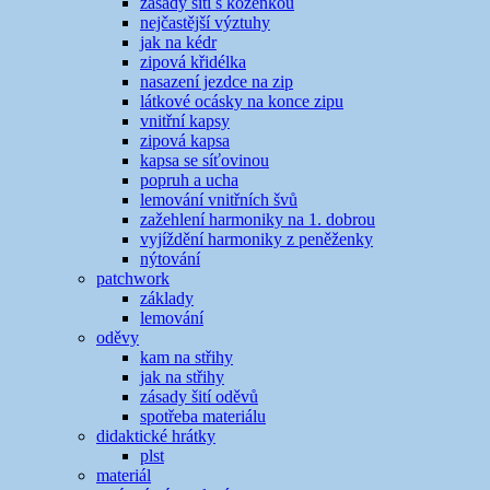
zásady šití s koženkou
nejčastější výztuhy
jak na kédr
zipová křidélka
nasazení jezdce na zip
látkové ocásky na konce zipu
vnitřní kapsy
zipová kapsa
kapsa se síťovinou
popruh a ucha
lemování vnitřních švů
zažehlení harmoniky na 1. dobrou
vyjíždění harmoniky z peněženky
nýtování
patchwork
základy
lemování
oděvy
kam na střihy
jak na střihy
zásady šití oděvů
spotřeba materiálu
didaktické hrátky
plst
materiál