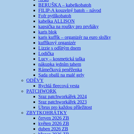
BERUŠKA – kabelkobatoh
FILIP-A kouzelný batoh – návod
Fofr pytlíkobatoh
kabelka ALLISON
kapsička na roušky pro prvňáky
karis blok
karis kufřík – organizér na euro složky
kufříkový organizér
Lizzie s odšitým dnem
Lodička
Lucy – kosmetická taška
nákupka jedním tahem
Rámečková peněženka
Sada obalů na malé gely
ODĚVY
Rychlá fleecová vesta
PATCHWORK
Sraz patchworkářek 2024
Sraz patchworkářek 2023
Ubrus pro každou příležitost
ZBYTKOHRÁTKY
červen 2026 ZB
květen 2026 ZB
duben 2026 ZB