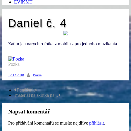
EVIKMT
Daniel č. 4
Zatím jen narychlo fotka z mobilu - pro jednoho muzikanta
Pozka
12.12.2018
Pozka
Navigace
Peněženky
materiál na skřítka na...
příspěvku
Napsat komentář
Pro přidávání komentářů se musíte nejdříve
přihlásit
.