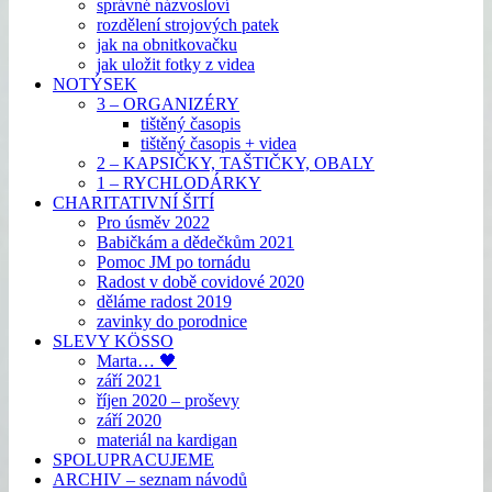
správné názvosloví
rozdělení strojových patek
jak na obnitkovačku
jak uložit fotky z videa
NOTÝSEK
3 – ORGANIZÉRY
tištěný časopis
tištěný časopis + videa
2 – KAPSIČKY, TAŠTIČKY, OBALY
1 – RYCHLODÁRKY
CHARITATIVNÍ ŠITÍ
Pro úsměv 2022
Babičkám a dědečkům 2021
Pomoc JM po tornádu
Radost v době covidové 2020
děláme radost 2019
zavinky do porodnice
SLEVY KÖSSO
Marta… 🖤
září 2021
říjen 2020 – proševy
září 2020
materiál na kardigan
SPOLUPRACUJEME
ARCHIV – seznam návodů