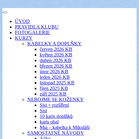
Přejít
k
šicí klub
Toggle
obsahu
EVIKLUB
navigation
ÚVOD
webu
PRAVIDLA KLUBU
FOTOGALERIE
KURZY
KABELKY A DOPLŇKY
červen 2026 KB
květen 2026 KB
duben 2026 KB
březen 2026 KB
únor 2026 KB
leden 2026 KB
listopad 2025 KB
říjen 2025 KB
září 2025 KB
NEBOJME SE KOŽENKY
Sisi + rozšíření
Sisi
10 karis doplňků
karis obal
Mia – kabelka k Mikuláši
SAMOSTATNÉ NÁVODY
Áčko