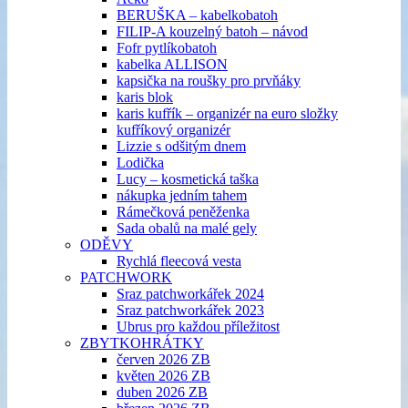
BERUŠKA – kabelkobatoh
FILIP-A kouzelný batoh – návod
Fofr pytlíkobatoh
kabelka ALLISON
kapsička na roušky pro prvňáky
karis blok
karis kufřík – organizér na euro složky
kufříkový organizér
Lizzie s odšitým dnem
Lodička
Lucy – kosmetická taška
nákupka jedním tahem
Rámečková peněženka
Sada obalů na malé gely
ODĚVY
Rychlá fleecová vesta
PATCHWORK
Sraz patchworkářek 2024
Sraz patchworkářek 2023
Ubrus pro každou příležitost
ZBYTKOHRÁTKY
červen 2026 ZB
květen 2026 ZB
duben 2026 ZB