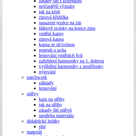
zásady šití s koženkou
nejčastější výztuhy
jak na kédr
zipová křidélka
nasazení jezdce na zip
látkové ocásky na konce zipu
vnitřní kapsy
zipová kapsa
kapsa se síťovinou
popruh a ucha
lemování vnitřních švů
zažehlení harmoniky na 1. dobrou
vyjíždění harmoniky z peněženky
nýtování
patchwork
základy
lemování
oděvy
kam na střihy
jak na střihy
zásady šití oděvů
spotřeba materiálu
didaktické hrátky
plst
materiál