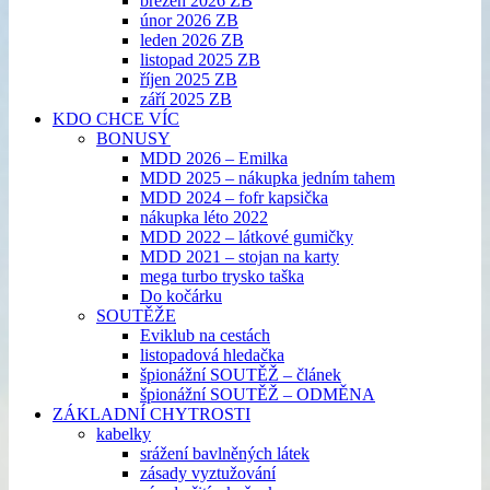
březen 2026 ZB
únor 2026 ZB
leden 2026 ZB
listopad 2025 ZB
říjen 2025 ZB
září 2025 ZB
KDO CHCE VÍC
BONUSY
MDD 2026 – Emilka
MDD 2025 – nákupka jedním tahem
MDD 2024 – fofr kapsička
nákupka léto 2022
MDD 2022 – látkové gumičky
MDD 2021 – stojan na karty
mega turbo trysko taška
Do kočárku
SOUTĚŽE
Eviklub na cestách
listopadová hledačka
špionážní SOUTĚŽ – článek
špionážní SOUTĚŽ – ODMĚNA
ZÁKLADNÍ CHYTROSTI
kabelky
srážení bavlněných látek
zásady vyztužování