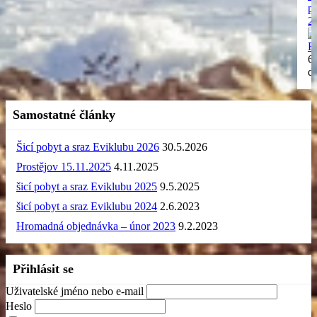
p
2
E
6
d
Samostatné články
Šicí pobyt a sraz Eviklubu 2026
30.5.2026
Prostějov 15.11.2025
4.11.2025
šicí pobyt a sraz Eviklubu 2025
9.5.2025
šicí pobyt a sraz Eviklubu 2024
2.6.2023
Hromadná objednávka – únor 2023
9.2.2023
Přihlásit se
Uživatelské jméno nebo e-mail
Heslo