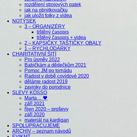
rozdělení strojových patek
jak na obnitkovačku
jak uložit fotky z videa
NOTÝSEK
3 – ORGANIZÉRY
tištěný časopis
tištěný časopis + videa
2 – KAPSIČKY, TAŠTIČKY, OBALY
1 – RYCHLODÁRKY
CHARITATIVNÍ ŠITÍ
Pro úsměv 2022
Babičkám a dědečkům 2021
Pomoc JM po tornádu
Radost v době covidové 2020
děláme radost 2019
zavinky do porodnice
SLEVY KÖSSO
Marta… 🖤
září 2021
říjen 2020 – proševy
září 2020
materiál na kardigan
SPOLUPRACUJEME
ARCHIV – seznam návodů
EVIKMT