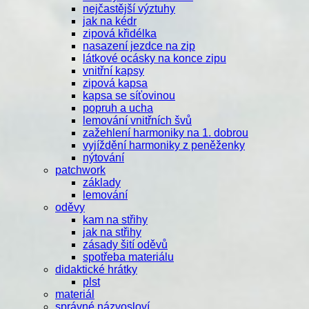
nejčastější výztuhy
jak na kédr
zipová křidélka
nasazení jezdce na zip
látkové ocásky na konce zipu
vnitřní kapsy
zipová kapsa
kapsa se síťovinou
popruh a ucha
lemování vnitřních švů
zažehlení harmoniky na 1. dobrou
vyjíždění harmoniky z peněženky
nýtování
patchwork
základy
lemování
oděvy
kam na střihy
jak na střihy
zásady šití oděvů
spotřeba materiálu
didaktické hrátky
plst
materiál
správné názvosloví