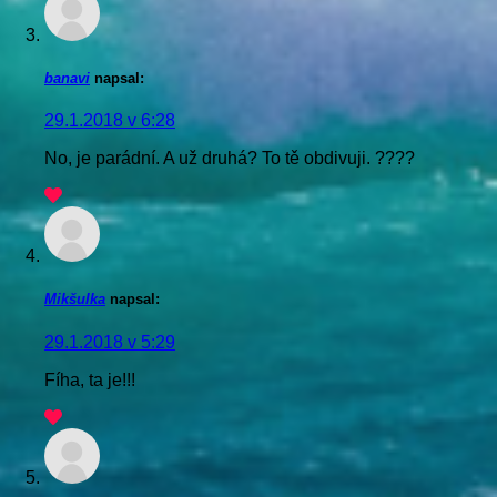
banavi
napsal:
29.1.2018 v 6:28
No, je parádní. A už druhá? To tě obdivuji. ????
Mikšulka
napsal:
29.1.2018 v 5:29
Fíha, ta je!!!