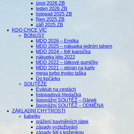
únor 2026 ZB
leden 2026 ZB
listopad 2025 ZB
říjen 2025 ZB
září 2025 ZB
KDO CHCE VÍC
BONUSY
MDD 2026 – Emilka
MDD 2025 – nákupka jedním tahem
MDD 2024 – fofr kapsička
nákupka léto 2022
MDD 2022 – látkové gumičky
MDD 2021 – stojan na karty
mega turbo trysko taška
Do kočárku
SOUTĚŽE
Eviklub na cestách
listopadová hledačka
špionážní SOUTĚŽ – článek
špionážní SOUTĚŽ – ODMĚNA
ZÁKLADNÍ CHYTROSTI
kabelky
srážení bavlněných látek
zásady vyztužování
zásady šití s koženkou