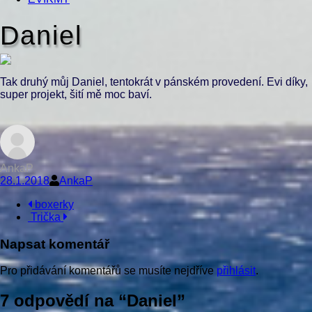
Daniel
Tak druhý můj Daniel, tentokrát v pánském provedení. Evi díky,
super projekt, šití mě moc baví.
AnkaP
28.1.2018
AnkaP
Navigace
boxerky
Trička
příspěvku
Napsat komentář
Pro přidávání komentářů se musíte nejdříve
přihlásit
.
7 odpovědí na “
Daniel
”