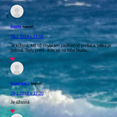
Benika
napsal:
29.1.2018 v 21:56
Je krásná. Mě už chybí jen závěrečné prošití a taška je
hotová. Tedy první . Kde se na tebe hrabu.
KvietinkaLC
napsal:
29.1.2018 v 17:20
Je úžasná