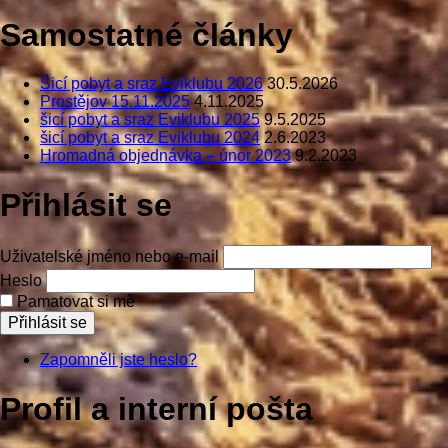
Samostatné články
Šicí pobyt a sraz Eviklubu 2026
30.5.2026
Prostějov 15.11.2025
4.11.2025
šicí pobyt a sraz Eviklubu 2025
9.5.2025
šicí pobyt a sraz Eviklubu 2024
2.6.2023
Hromadná objednávka – únor 2023
9.2.2023
Přihlásit se
Uživatelské jméno nebo e-mail
Heslo
Pamatovat si mě
Přihlásit se
Zapomněli jste heslo?
Profil a interní pošta