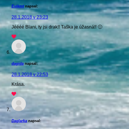
Evikmt
napsal:
28.1.2018 v 23:23
Jéééé Blani, ty jsi drak!! Taška je úžasná!! 🙂
dagida
napsal:
28.1.2018 v 22:53
Krása.
Daglarka
napsal: