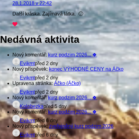
28.1.2018 v 22:42
Další kráska. Zajímavá látka. 🙂
Nedávná aktivita
Nový komentář:
kurz podzim 2026... 🍀
Evikmt
před 2 dny
Nový příspěvek:
konec VÝHODNÉ CENY na Áčko
Evikmt
před 2 dny
Upravena stránka:
Áčko (Áčko)
Evikmt
před 2 dny
Nový komentář:
kurz podzim 2026... 🍀
Kolobezka
před 5 dny
Nový komentář:
kurz podzim 2026... 🍀
Evikmt
před 6 dny
Nový příspěvek:
zveřejněný kurz podzim 2026
Evikmt
před 6 dny