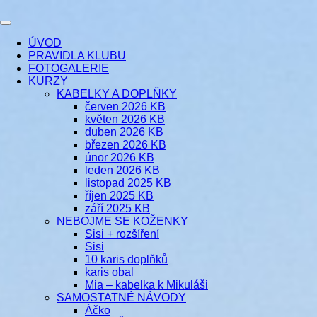
Přejít
k
Toggle
obsahu
šicí klub
EVIKLUB
navigation
ÚVOD
webu
PRAVIDLA KLUBU
FOTOGALERIE
KURZY
KABELKY A DOPLŇKY
červen 2026 KB
květen 2026 KB
duben 2026 KB
březen 2026 KB
únor 2026 KB
leden 2026 KB
listopad 2025 KB
říjen 2025 KB
září 2025 KB
NEBOJME SE KOŽENKY
Sisi + rozšíření
Sisi
10 karis doplňků
karis obal
Mia – kabelka k Mikuláši
SAMOSTATNÉ NÁVODY
Áčko