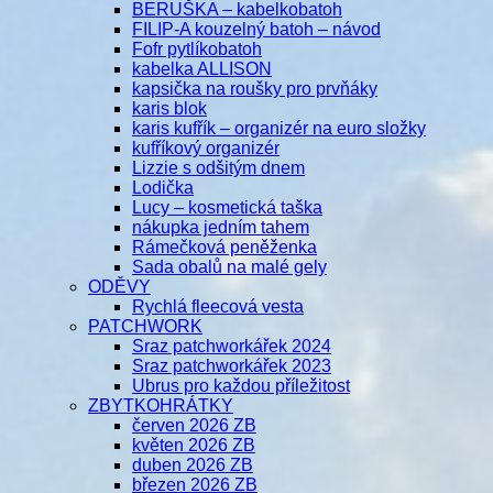
BERUŠKA – kabelkobatoh
FILIP-A kouzelný batoh – návod
Fofr pytlíkobatoh
kabelka ALLISON
kapsička na roušky pro prvňáky
karis blok
karis kufřík – organizér na euro složky
kufříkový organizér
Lizzie s odšitým dnem
Lodička
Lucy – kosmetická taška
nákupka jedním tahem
Rámečková peněženka
Sada obalů na malé gely
ODĚVY
Rychlá fleecová vesta
PATCHWORK
Sraz patchworkářek 2024
Sraz patchworkářek 2023
Ubrus pro každou příležitost
ZBYTKOHRÁTKY
červen 2026 ZB
květen 2026 ZB
duben 2026 ZB
březen 2026 ZB