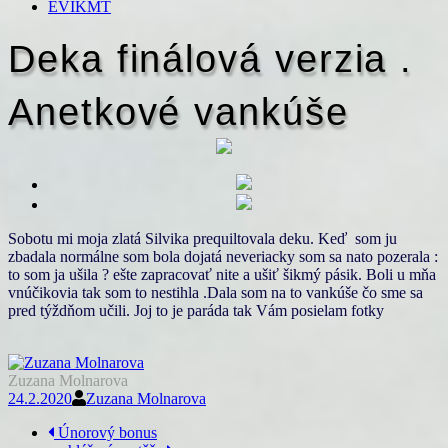
EVIKMT
Deka finálová verzia .
Anetkové vankúše
Sobotu mi moja zlatá Silvika prequiltovala deku. Keď som ju
zbadala normálne som bola dojatá neveriacky som sa nato pozerala :
to som ja ušila ? ešte zapracovať nite a ušiť šikmý pásik. Boli u mňa
vnúčikovia tak som to nestihla .Dala som na to vankúše čo sme sa
pred týždňom učili. Joj to je paráda tak Vám posielam fotky
Zuzana Molnarova
24.2.2020
Zuzana Molnarova
Navigace
Únorový bonus