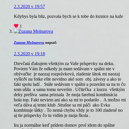
2.3.2020 v 19:57
Kdybys byla bliz, pozvala bych se k tobe do loznice na kafe
1
Zuzana Molnarova
napsal:
2.3.2020 v 19:18
Dievčatá ďakujem všetkým za Vaše príspevky na deku.
Poviem Vám že odkedy ju mam sedávam v spálni nie v
obývačke je naozaj rozprávková, zladenie látok mi naozaj
vyšloN na fotke ešte nevidno aké som obj. závesy a ako to
fakt spolu ladí . Stále sedávam v spálni a pozerám sa na to čo
som ušila a sama tomu neverím . Učiteľka z kurzu všetkým
deky prešíva sama priznala že moja farebná kombinácia
bola top. Fakt neviem ani ako sa mi to podarilo . A možno mi
veľa dáva aj tento klub .Strašne sa mi páči ako Evka
kombinuje látky . To nemá chybu vždy je to 100 zladené no
aj tie príspevky čo tu vidím je moja škola .
Ira ja normálne keď prídem domov prvé idem do spálne