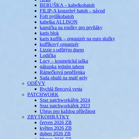
BERUŠKA – kabelkobatoh
FILIP-A kouzelný batoh – návod
Fofr pytlíkobatoh
kabelka ALLISON
kapsička na roušky pro prvňáky
karis blok
karis kufřík – organizér na euro složky
kufříkový organizér
Lizzie s odšitým dnem
Lodička
Lucy – kosmetická taška
nákupka jedním tahem
Rámečková peněženka
Sada obalů na malé gely
ODĚVY
Rychlá fleecová vesta
PATCHWORK
Sraz patchworkářek 2024
Sraz patchworkářek 2023
Ubrus pro každou příležitost
ZBYTKOHRÁTKY
červen 2026 ZB
květen 2026 ZB
duben 2026 ZB