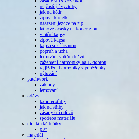
zásady šití s koženkou
nejčastější výztuhy
jak na kédr
zipová křidélka
nasazení jezdce na zip
látkové ocásky na konce zipu
vnitřní kapsy
zipová kapsa
kapsa se síťovinou
popruh a ucha
lemování vnitřních švů
zažehlení harmoniky na 1. dobrou
vyjíždění harmoniky z peněženky
nýtování
patchwork
základy
lemování
oděvy
kam na střihy
jak na střihy
zásady šití oděvů
spotřeba materiálu
didaktické hrátky
plst
materiál