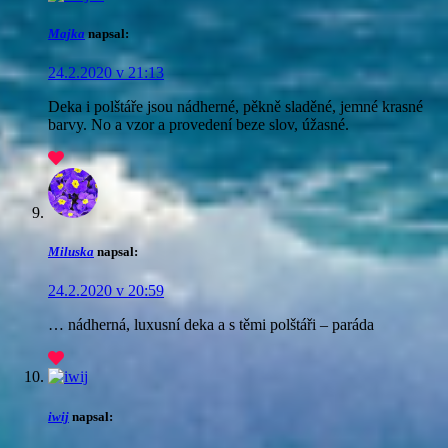
Majka
napsal:
24.2.2020 v 21:13
Deka i polštáře jsou nádherné, pěkně sladěné, jemné krasné
barvy. No a vzor a provedení beze slov, úžasné.
Miluska
napsal:
24.2.2020 v 20:59
… nádherná, luxusní deka a s těmi polštáři – paráda
iwij
napsal: