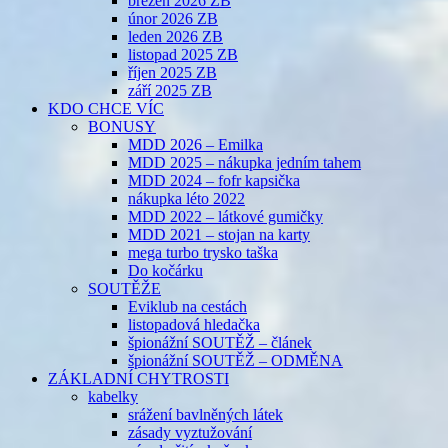
březen 2026 ZB
únor 2026 ZB
leden 2026 ZB
listopad 2025 ZB
říjen 2025 ZB
září 2025 ZB
KDO CHCE VÍC
BONUSY
MDD 2026 – Emilka
MDD 2025 – nákupka jedním tahem
MDD 2024 – fofr kapsička
nákupka léto 2022
MDD 2022 – látkové gumičky
MDD 2021 – stojan na karty
mega turbo trysko taška
Do kočárku
SOUTĚŽE
Eviklub na cestách
listopadová hledačka
špionážní SOUTĚŽ – článek
špionážní SOUTĚŽ – ODMĚNA
ZÁKLADNÍ CHYTROSTI
kabelky
srážení bavlněných látek
zásady vyztužování