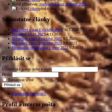
Nový příspěvek:
zveřejněný kurz podzim 2026
Evikmt
před 6 dny
Samostatné články
Šicí pobyt a sraz Eviklubu 2026
30.5.2026
Prostějov 15.11.2025
4.11.2025
šicí pobyt a sraz Eviklubu 2025
9.5.2025
šicí pobyt a sraz Eviklubu 2024
2.6.2023
Hromadná objednávka – únor 2023
9.2.2023
Přihlásit se
Uživatelské jméno nebo e-mail
Heslo
Pamatovat si mě
Přihlásit se
Zapomněli jste heslo?
Profil a interní pošta