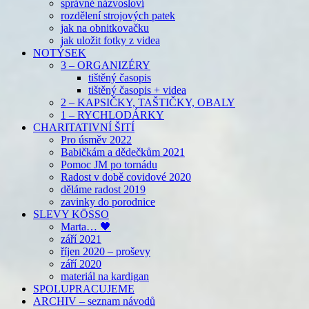
správné názvosloví
rozdělení strojových patek
jak na obnitkovačku
jak uložit fotky z videa
NOTÝSEK
3 – ORGANIZÉRY
tištěný časopis
tištěný časopis + videa
2 – KAPSIČKY, TAŠTIČKY, OBALY
1 – RYCHLODÁRKY
CHARITATIVNÍ ŠITÍ
Pro úsměv 2022
Babičkám a dědečkům 2021
Pomoc JM po tornádu
Radost v době covidové 2020
děláme radost 2019
zavinky do porodnice
SLEVY KÖSSO
Marta… 🖤
září 2021
říjen 2020 – proševy
září 2020
materiál na kardigan
SPOLUPRACUJEME
ARCHIV – seznam návodů