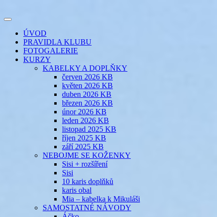
Přejít
k
Toggle
obsahu
šicí klub
EVIKLUB
navigation
ÚVOD
webu
PRAVIDLA KLUBU
FOTOGALERIE
KURZY
KABELKY A DOPLŇKY
červen 2026 KB
květen 2026 KB
duben 2026 KB
březen 2026 KB
únor 2026 KB
leden 2026 KB
listopad 2025 KB
říjen 2025 KB
září 2025 KB
NEBOJME SE KOŽENKY
Sisi + rozšíření
Sisi
10 karis doplňků
karis obal
Mia – kabelka k Mikuláši
SAMOSTATNÉ NÁVODY
Áčko