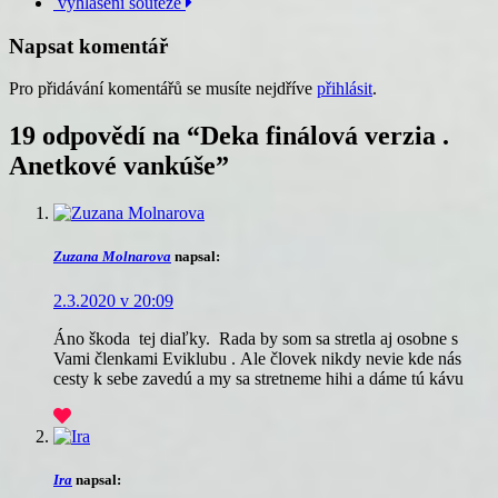
vyhlášení soutěže
příspěvku
Napsat komentář
Pro přidávání komentářů se musíte nejdříve
přihlásit
.
19 odpovědí na “
Deka finálová verzia .
Anetkové vankúše
”
Zuzana Molnarova
napsal:
2.3.2020 v 20:09
Áno škoda tej diaľky. Rada by som sa stretla aj osobne s
Vami členkami Eviklubu . Ale človek nikdy nevie kde nás
cesty k sebe zavedú a my sa stretneme hihi a dáme tú kávu
Ira
napsal: