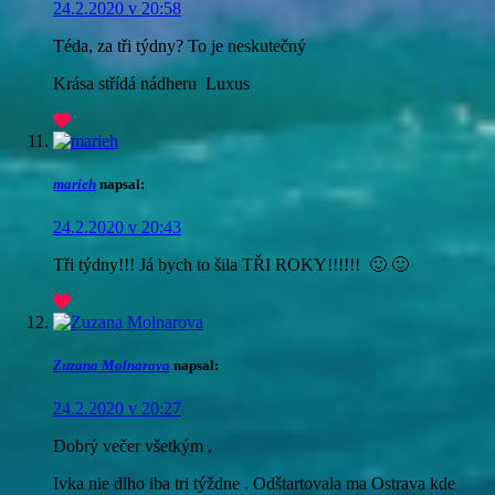
24.2.2020 v 20:58
Téda, za tři týdny? To je neskutečný
Krása střídá nádheru
Luxus
marieh
napsal:
24.2.2020 v 20:43
Tři týdny!!! Já bych to šila TŘI ROKY!!!!!! 🙂 🙂
Zuzana Molnarova
napsal:
24.2.2020 v 20:27
Dobrý večer všetkým ,
Ivka nie dlho iba tri týždne . Odštartovala ma Ostrava kde