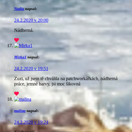
Nadia
napsal:
24.2.2020 v 20:00
Nádherná.
Mirka1
napsal:
24.2.2020 v 19:51
Zuzi, už jsem tě chválila na patchworkářkách, nádherná
práce, jemné barvy, jsi moc šikovná
malina
napsal:
24.2.2020 v 19:24