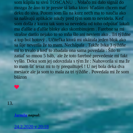
som kúpila tu sivú TOSCANU . Volačo mi dalo signál do
mozgu že áno to je presne tá latka ktorú hľadám chcem mať
deku do siva. Potom som šla na kurz nech ma to naučia ako
sa našívajú aplikácie nikdy pred tým som to nevidela. Keď
som došla z kurzu tak som sa nevedela od toho odpútať lakali
ma ďalšie a ďalšie bloky ako skombinujem . Farebne sa mi
strašne darilo nejako to so mňa šlo ani neviem ako . Tri týždne
a top bol hotový . Učiteľka ktorá mi ukázala jeden blok ako
sa šije neverila že to mam. Nechápala . Takže Ivka 3 týždňe
mi to trvalo a keď to zbadala ona sama povedala : Šilo to
zatiaľ so mnou 5 báb, ale že toto farebné prevedenie mi fakt
vyšlo. Deku som jej odovzdala s tým že : Nahovorila si ma že
to mam šiť teraz mi to ty prequiltuješ ! U nej bola deka dva
mesiace ale ja som to mala za tri týždňe . Povedala mi že som
blázon
Jarmila
napsal:
24.2.2020 v 20:18