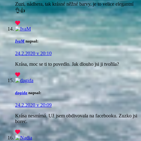
Zuzi, nádhera, tak krásné něžné barvy, je to velice elegantní
👌👍
IvaM
napsal:
24.2.2020 v 20:10
Krása, moc se ti to povedlo. Jak dlouho jsi ji tvořila?
dagida
napsal:
24.2.2020 v 20:09
Krása nesmírná. Už jsem obdivovala na facebooku. Zuzko jsi
borec.