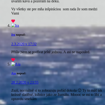
uvarím kávu a pozerám na deku.
Vy všetky ste pre mňa inšpiráciou som rada že som medzi
Vami
Ira
napsal:
2.3.2020 v 17:32
Přišla jsem se podívat ještě jednou. A asi ne naposled.
Aja
napsal:
28.2.2020 v 23:55
Zuzi, normálně si to zobrazuju pořád dokola 🙂 Ty to máš tak
krásně sladěné, ložnice jako ze žurnálu. Moooc se mi to líbí a
opravdu smekám