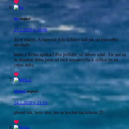
Ira
napsal:
27.2.2020 v 16:06
To je mazec. A barevně ti do ložnice ladí jak od bytového
návrháře.
Mám z těchto aplikací dva polštáře, už dávno ušité. Ale ani za
tu dlouhou dobu jsem od nich nepokročila k aplikacím na
celou deku.
Mirka1
napsal:
24.2.2020 v 21:19
přesně tak, beze slov, jen se kochat tou krásou 🙂