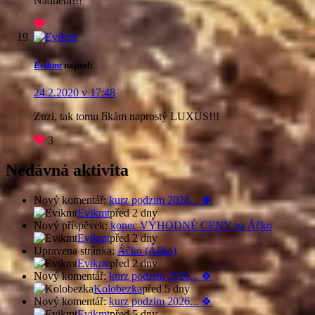
Nádhera!!!
Evikmt
napsal:
24.2.2020 v 17:48
Zuzi, tak tomu říkám naprostý LUXUS!!!
3
Nedávná aktivita
Nový komentář:
kurz podzim 2026... 🍀
Evikmt
před 2 dny
Nový příspěvek:
konec VÝHODNÉ CENY na Áčko
Evikmt
před 2 dny
Upravena stránka:
Áčko (Áčko)
Evikmt
před 2 dny
Nový komentář:
kurz podzim 2026... 🍀
Kolobezka
před 5 dny
Nový komentář:
kurz podzim 2026... 🍀
Evikmt
před 5 dny