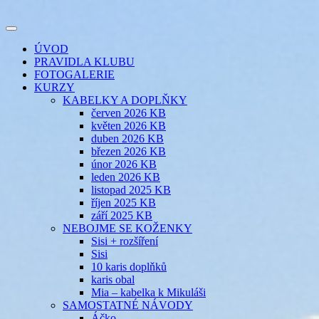
Přejít
k
Toggle
obsahu
šicí klub
EVIKLUB
navigation
ÚVOD
webu
PRAVIDLA KLUBU
FOTOGALERIE
KURZY
KABELKY A DOPLŇKY
červen 2026 KB
květen 2026 KB
duben 2026 KB
březen 2026 KB
únor 2026 KB
leden 2026 KB
listopad 2025 KB
říjen 2025 KB
září 2025 KB
NEBOJME SE KOŽENKY
Sisi + rozšíření
Sisi
10 karis doplňků
karis obal
Mia – kabelka k Mikuláši
SAMOSTATNÉ NÁVODY
Áčko