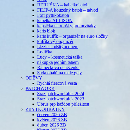
BERUŠKA – kabelkobatoh
FILIP-A kouzelný batoh – návod
Fofr pytlíkobatoh
kabelka ALLISON
kapsička na roušky pro prvňáky
karis blok
karis kufřík – organizér na euro složky
kufříkový organizér
Lizzie s odšitým dnem
Lodička
Lucy – kosmetická taška
nákupka jedním tahem
Rámečková peněženka
Sada obalů na malé gely
ODĚVY
Rychlá fleecová vesta
PATCHWORK
Sraz patchworkářek 2024
Sraz patchworkářek 2023
Ubrus pro každou příležitost
ZBYTKOHRÁTKY
červen 2026 ZB
květen 2026 ZB
duben 2026 ZB