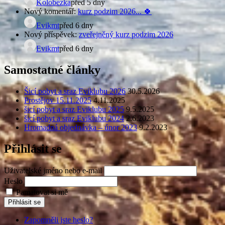
Kolobezka
před 5 dny
Nový komentář:
kurz podzim 2026... 🍀
Evikmt
před 6 dny
Nový příspěvek:
zveřejněný kurz podzim 2026
Evikmt
před 6 dny
Samostatné články
Šicí pobyt a sraz Eviklubu 2026
30.5.2026
Prostějov 15.11.2025
4.11.2025
šicí pobyt a sraz Eviklubu 2025
9.5.2025
šicí pobyt a sraz Eviklubu 2024
2.6.2023
Hromadná objednávka – únor 2023
9.2.2023
Přihlásit se
Uživatelské jméno nebo e-mail
Heslo
Pamatovat si mě
Přihlásit se
Zapomněli jste heslo?