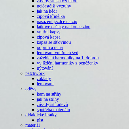
zásady šití s koženkou
nejčastější výztuhy
jak na kédr
zipová křidélka
nasazení jezdce na zip
látkové ocásky na konce zipu
vnitřní kapsy
zipová kapsa
kapsa se síťovinou
popruh a ucha
lemování vnitřních švů
zažehlení harmoniky na 1. dobrou
vyjíždění harmoniky z peněženky
nýtování
patchwork
základy
lemování
oděvy
kam na střihy
jak na střihy
zásady šití oděvů
spotřeba materiálu
didaktické hrátky
plst
materiál