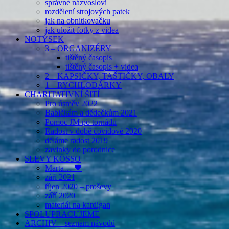
správné názvosloví
rozdělení strojových patek
jak na obnitkovačku
jak uložit fotky z videa
NOTÝSEK
3 – ORGANIZÉRY
tištěný časopis
tištěný časopis + videa
2 – KAPSIČKY, TAŠTIČKY, OBALY
1 – RYCHLODÁRKY
CHARITATIVNÍ ŠITÍ
Pro úsměv 2022
Babičkám a dědečkům 2021
Pomoc JM po tornádu
Radost v době covidové 2020
děláme radost 2019
zavinky do porodnice
SLEVY KÖSSO
Marta… 🖤
září 2021
říjen 2020 – proševy
září 2020
materiál na kardigan
SPOLUPRACUJEME
ARCHIV – seznam návodů