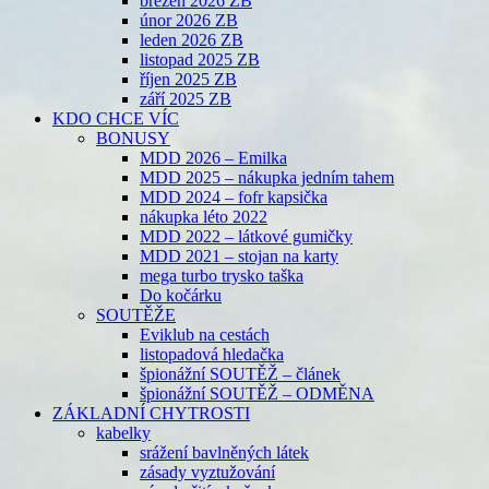
březen 2026 ZB
únor 2026 ZB
leden 2026 ZB
listopad 2025 ZB
říjen 2025 ZB
září 2025 ZB
KDO CHCE VÍC
BONUSY
MDD 2026 – Emilka
MDD 2025 – nákupka jedním tahem
MDD 2024 – fofr kapsička
nákupka léto 2022
MDD 2022 – látkové gumičky
MDD 2021 – stojan na karty
mega turbo trysko taška
Do kočárku
SOUTĚŽE
Eviklub na cestách
listopadová hledačka
špionážní SOUTĚŽ – článek
špionážní SOUTĚŽ – ODMĚNA
ZÁKLADNÍ CHYTROSTI
kabelky
srážení bavlněných látek
zásady vyztužování