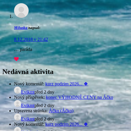
Miluska
napsal:
8.12.2018 v 21:42
… paráda
Nedávná aktivita
Nový komentář:
kurz podzim 2026... 🍀
Evikmt
před 2 dny
Nový příspěvek:
konec VÝHODNÉ CENY na Áčko
Evikmt
před 2 dny
Upravena stránka:
Áčko (Áčko)
Evikmt
před 2 dny
Nový komentář:
kurz podzim 2026... 🍀