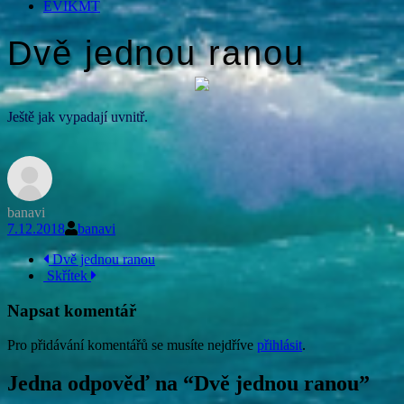
EVIKMT
Dvě jednou ranou
Ještě jak vypadají uvnitř.
banavi
7.12.2018
banavi
Navigace
Dvě jednou ranou
Skřítek
příspěvku
Napsat komentář
Pro přidávání komentářů se musíte nejdříve
přihlásit
.
Jedna odpověď na “
Dvě jednou ranou
”