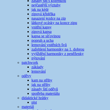
zásady šití s koženkou
nejčastější výztuhy
jak na kédr
zipová křidélka
nasazení jezdce na zip
látkové ocásky na konce zipu
vnitřní kapsy
zipová kapsa
kapsa se síťovinou
popruh a ucha
lemování vnitřních švů
zažehlení harmoniky na 1. dobrou
vyjíždění harmoniky z peněženky
nýtování
patchwork
základy
lemování
oděvy
kam na střihy
jak na střihy
zásady šití oděvů
spotřeba materiálu
didaktické hrátky
plst
materiál