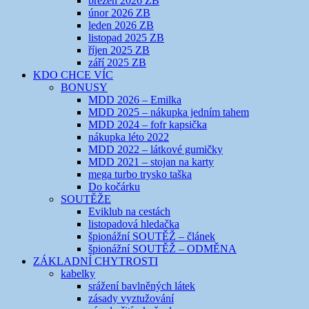
březen 2026 ZB
únor 2026 ZB
leden 2026 ZB
listopad 2025 ZB
říjen 2025 ZB
září 2025 ZB
KDO CHCE VÍC
BONUSY
MDD 2026 – Emilka
MDD 2025 – nákupka jedním tahem
MDD 2024 – fofr kapsička
nákupka léto 2022
MDD 2022 – látkové gumičky
MDD 2021 – stojan na karty
mega turbo trysko taška
Do kočárku
SOUTĚŽE
Eviklub na cestách
listopadová hledačka
špionážní SOUTĚŽ – článek
špionážní SOUTĚŽ – ODMĚNA
ZÁKLADNÍ CHYTROSTI
kabelky
srážení bavlněných látek
zásady vyztužování