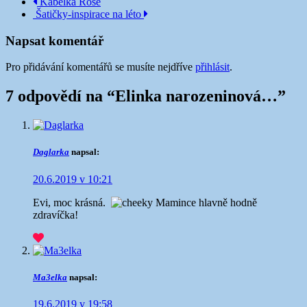
Navigace
Kabelka Rose
Šatičky-inspirace na léto
příspěvku
Napsat komentář
Pro přidávání komentářů se musíte nejdříve
přihlásit
.
7 odpovědí na “
Elinka narozeninová…
”
Daglarka
napsal:
20.6.2019 v 10:21
Evi, moc krásná.
Mamince hlavně hodně
zdravíčka!
Ma3elka
napsal:
19.6.2019 v 19:58