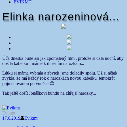
EVIKMT
Elinka narozeninová...
Úča dneska bude asi jak zpomalený film
​​​​​​​, protože si dala noční, aby
došila kabelku - mámě k dnešním narozkám...
Látku si máma vybrala a zbytek jsme doladily spolu. Už si nějak
zvykla, že má každý rok o narozkách novou kabelku
​​​​​​​ tentokrát
pojmenovanou po vnučce 😉
Tak ještě došít Jonáškovi bundu na zítřejší narozky...
Evikmt
17.6.2019
Evikmt