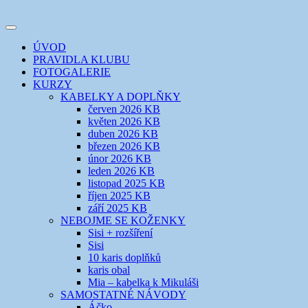
Přejít
k
Toggle
obsahu
šicí klub
EVIKLUB
navigation
ÚVOD
webu
PRAVIDLA KLUBU
FOTOGALERIE
KURZY
KABELKY A DOPLŇKY
červen 2026 KB
květen 2026 KB
duben 2026 KB
březen 2026 KB
únor 2026 KB
leden 2026 KB
listopad 2025 KB
říjen 2025 KB
září 2025 KB
NEBOJME SE KOŽENKY
Sisi + rozšíření
Sisi
10 karis doplňků
karis obal
Mia – kabelka k Mikuláši
SAMOSTATNÉ NÁVODY
Áčko