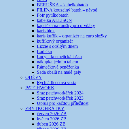
BERUŠKA – kabelkobatoh
FILIP-A kouzelný batoh – návod
Fofr pytlíkobatoh
kabelka ALLISON
kapsička na roušky pro prvňáky
karis blok
karis kufřík – organizér na euro složky
kufříkový organizér
Lizzie s odšitým dnem
Lodička
Lucy – kosmetická taška
nákupka jedním tahem
Rámečková peněženka
Sada obalů na malé gely
ODĚVY
Rychlá fleecová vesta
PATCHWORK
Sraz patchworkářek 2024
Sraz patchworkářek 2023
Ubrus pro každou příležitost
ZBYTKOHRÁTKY
červen 2026 ZB
květen 2026 ZB
duben 2026 ZB