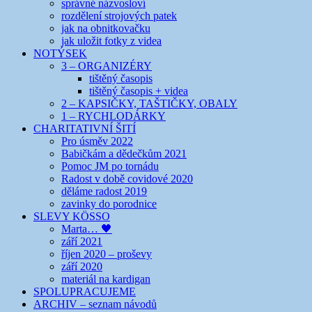
správné názvosloví
rozdělení strojových patek
jak na obnitkovačku
jak uložit fotky z videa
NOTÝSEK
3 – ORGANIZÉRY
tištěný časopis
tištěný časopis + videa
2 – KAPSIČKY, TAŠTIČKY, OBALY
1 – RYCHLODÁRKY
CHARITATIVNÍ ŠITÍ
Pro úsměv 2022
Babičkám a dědečkům 2021
Pomoc JM po tornádu
Radost v době covidové 2020
děláme radost 2019
zavinky do porodnice
SLEVY KÖSSO
Marta… 🖤
září 2021
říjen 2020 – proševy
září 2020
materiál na kardigan
SPOLUPRACUJEME
ARCHIV – seznam návodů