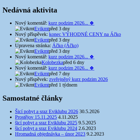
Nedávná aktivita
Nový komentář:
kurz podzim 2026... 🍀
Evikmt
před 3 dny
Nový příspěvek:
konec VÝHODNÉ CENY na Áčko
Evikmt
před 3 dny
Upravena stránka:
Áčko (Áčko)
Evikmt
před 3 dny
Nový komentář:
kurz podzim 2026... 🍀
Kolobezka
před 6 dny
Nový komentář:
kurz podzim 2026... 🍀
Evikmt
před 7 dny
Nový příspěvek:
zveřejněný kurz podzim 2026
Evikmt
před 1 týdnem
Samostatné články
Šicí pobyt a sraz Eviklubu 2026
30.5.2026
Prostějov 15.11.2025
4.11.2025
šicí pobyt a sraz Eviklubu 2025
9.5.2025
šicí pobyt a sraz Eviklubu 2024
2.6.2023
Hromadná objednávka – únor 2023
9.2.2023