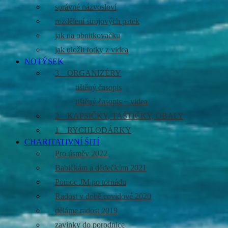
správné názvosloví
rozdělení strojových patek
jak na obnitkovačku
jak uložit fotky z videa
NOTÝSEK
3 – ORGANIZÉRY
tištěný časopis
tištěný časopis + videa
2 – KAPSIČKY, TAŠTIČKY, OBALY
1 – RYCHLODÁRKY
CHARITATIVNÍ ŠITÍ
Pro úsměv 2022
Babičkám a dědečkům 2021
Pomoc JM po tornádu
Radost v době covidové 2020
děláme radost 2019
zavinky do porodnice