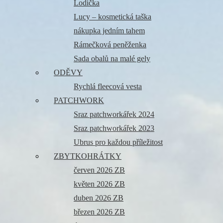
Lodička
Lucy – kosmetická taška
nákupka jedním tahem
Rámečková peněženka
Sada obalů na malé gely
ODĚVY
Rychlá fleecová vesta
PATCHWORK
Sraz patchworkářek 2024
Sraz patchworkářek 2023
Ubrus pro každou příležitost
ZBYTKOHRÁTKY
červen 2026 ZB
květen 2026 ZB
duben 2026 ZB
březen 2026 ZB