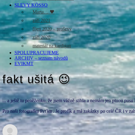
SLEVY KÖSSO
Marta… 🖤
září 2021
říjen 2020 – proševy
září 2020
materiál na kardigan
SPOLUPRACUJEME
ARCHIV – seznam návodů
EVIKMT
fakt ušitá 😉
... a ještě tu peněženku, že jsem vážně stihla a nemám jen plnou pusu ř
Pro naši fotografku Peťku . Je profík a má zakázky po celé ČR i v zah