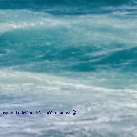
 - aspoň ji udělám občas něčím radost 😉