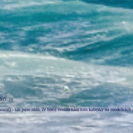
ečí :)))
raničí - tak jsem ráda, že hned svolila nám fotit kabelky na modelkách