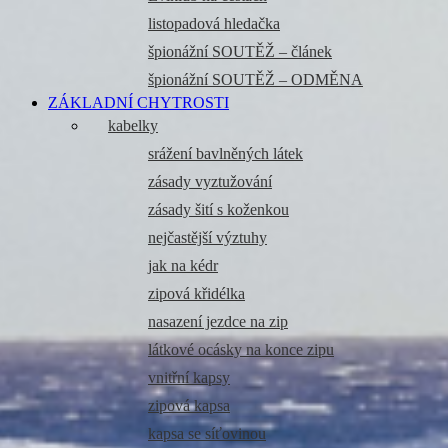
listopadová hledačka
špionážní SOUTĚŽ – článek
špionážní SOUTĚŽ – ODMĚNA
ZÁKLADNÍ CHYTROSTI
kabelky
srážení bavlněných látek
zásady vyztužování
zásady šití s koženkou
nejčastější výztuhy
jak na kédr
zipová křidélka
nasazení jezdce na zip
látkové ocásky na konce zipu
vnitřní kapsy
zipová kapsa
kapsa se síťovinou