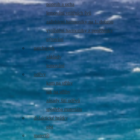
popruh a ucha
lemování vnitřních švů
zažehlení harmoniky na 1. dobrou
vyjíždění harmoniky z peněženky
nýtování
patchwork
základy
lemování
oděvy
kam na střihy
jak na střihy
zásady šití oděvů
spotřeba materiálu
didaktické hrátky
plst
materiál