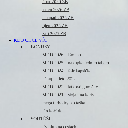
únor 2026 ZB
leden 2026 ZB
listopad 2025 ZB
říjen 2025 ZB
září 2025 ZB
KDO CHCE VÍC
BONUSY
MDD 2026 – Emilka
MDD 2025 – nákupka jedním tahem
MDD 2024 – fofr kapsička
nákupka léto 2022
MDD 2022 – látkové gumičky
MDD 2021 – stojan na karty
mega turbo trysko taška
Do kočárku
SOUTĚŽE
Eviklub na cestách