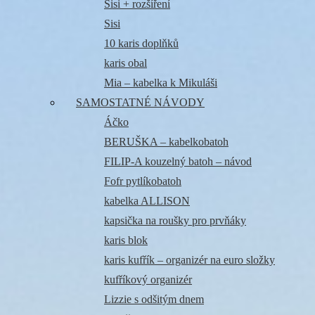
Sisi + rozšíření
Sisi
10 karis doplňků
karis obal
Mia – kabelka k Mikuláši
SAMOSTATNÉ NÁVODY
Áčko
BERUŠKA – kabelkobatoh
FILIP-A kouzelný batoh – návod
Fofr pytlíkobatoh
kabelka ALLISON
kapsička na roušky pro prvňáky
karis blok
karis kufřík – organizér na euro složky
kufříkový organizér
Lizzie s odšitým dnem