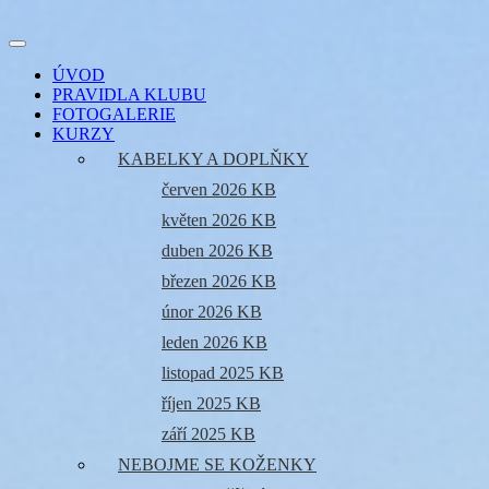
Přejít
k
Toggle
obsahu
šicí klub
EVIKLUB
navigation
ÚVOD
webu
PRAVIDLA KLUBU
FOTOGALERIE
KURZY
KABELKY A DOPLŇKY
červen 2026 KB
květen 2026 KB
duben 2026 KB
březen 2026 KB
únor 2026 KB
leden 2026 KB
listopad 2025 KB
říjen 2025 KB
září 2025 KB
NEBOJME SE KOŽENKY