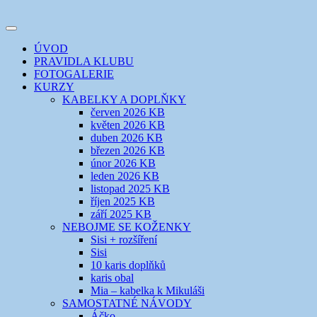
Přejít
k
Toggle
obsahu
šicí klub
EVIKLUB
navigation
ÚVOD
webu
PRAVIDLA KLUBU
FOTOGALERIE
KURZY
KABELKY A DOPLŇKY
červen 2026 KB
květen 2026 KB
duben 2026 KB
březen 2026 KB
únor 2026 KB
leden 2026 KB
listopad 2025 KB
říjen 2025 KB
září 2025 KB
NEBOJME SE KOŽENKY
Sisi + rozšíření
Sisi
10 karis doplňků
karis obal
Mia – kabelka k Mikuláši
SAMOSTATNÉ NÁVODY
Áčko