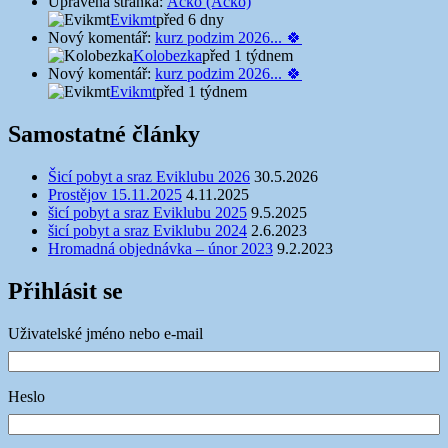
Upravena stránka:
Áčko (Áčko)
Evikmt
před 6 dny
Nový komentář:
kurz podzim 2026... 🍀
Kolobezka
před 1 týdnem
Nový komentář:
kurz podzim 2026... 🍀
Evikmt
před 1 týdnem
Samostatné články
Šicí pobyt a sraz Eviklubu 2026
30.5.2026
Prostějov 15.11.2025
4.11.2025
šicí pobyt a sraz Eviklubu 2025
9.5.2025
šicí pobyt a sraz Eviklubu 2024
2.6.2023
Hromadná objednávka – únor 2023
9.2.2023
Přihlásit se
Uživatelské jméno nebo e-mail
Heslo