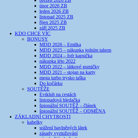
březen 2026 ZB
únor 2026 ZB
leden 2026 ZB
listopad 2025 ZB
říjen 2025 ZB
září 2025 ZB
KDO CHCE VÍC
BONUSY
MDD 2026 – Emilka
MDD 2025 – nákupka jedním tahem
MDD 2024 – fofr kapsička
nákupka léto 2022
MDD 2022 – látkové gumičky
MDD 2021 – stojan na karty
mega turbo trysko taška
Do kočárku
SOUTĚŽE
Eviklub na cestách
listopadová hledačka
špionážní SOUTĚŽ – článek
špionážní SOUTĚŽ – ODMĚNA
ZÁKLADNÍ CHYTROSTI
kabelky
srážení bavlněných látek
zásady vyztužování