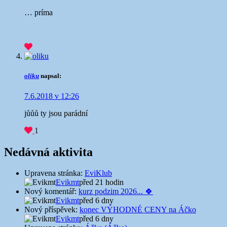
… príma
oliku
napsal:
7.6.2018 v 12:26
jůůů ty jsou parádní
1
Nedávná aktivita
Upravena stránka:
EviKlub
Evikmt
před 21 hodin
Nový komentář:
kurz podzim 2026... 🍀
Evikmt
před 6 dny
Nový příspěvek:
konec VÝHODNÉ CENY na Áčko
Evikmt
před 6 dny