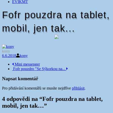
EVIKMT
Fofr pouzdra na tablet,
mobil, jen tak...
kony
6.6.2018
kony
Navigace
Mini messenger
Fofr pouzdro "Se Sýkorkou na...
příspěvku
Napsat komentář
Pro přidávání komentářů se musíte nejdříve
přihlásit
.
4 odpovědi na “
Fofr pouzdra na tablet,
mobil, jen tak…
”