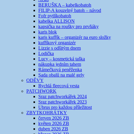
BERUŠKA – kabelkobatoh
FILIP-A kouzelný batoh – návod
Fofr pytlíkobatoh
kabelka ALLISON
kapsička na roušky pro prvňáky
karis blok
karis kufřík – organizér na euro složky
kufříkový organizér
Lizzie s odšitým dnem
Lodička
Lucy – kosmetická taška
nákupka jedním tahem
Rámečková peněženka
Sada obalů na malé gely
ODĚVY
Rychlá fleecová vesta
PATCHWORK
Sraz patchworkářek 2024
Sraz patchworkářek 2023
Ubrus pro každou příležitost
ZBYTKOHRÁTKY
červen 2026 ZB
květen 2026 ZB
duben 2026 ZB