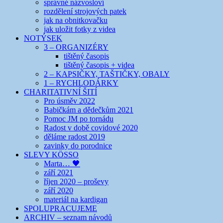
správné názvosloví
rozdělení strojových patek
jak na obnitkovačku
jak uložit fotky z videa
NOTÝSEK
3 – ORGANIZÉRY
tištěný časopis
tištěný časopis + videa
2 – KAPSIČKY, TAŠTIČKY, OBALY
1 – RYCHLODÁRKY
CHARITATIVNÍ ŠITÍ
Pro úsměv 2022
Babičkám a dědečkům 2021
Pomoc JM po tornádu
Radost v době covidové 2020
děláme radost 2019
zavinky do porodnice
SLEVY KÖSSO
Marta… 🖤
září 2021
říjen 2020 – proševy
září 2020
materiál na kardigan
SPOLUPRACUJEME
ARCHIV – seznam návodů