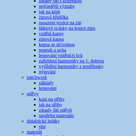
zásady šití s koženkou
nejčastější výztuhy
jak na kédr
zipová křidélka
nasazení jezdce na zip
látkové ocásky na konce zipu
vnitřní kapsy
zipová kapsa
kapsa se síťovinou
popruh a ucha
lemování vnitřních švů
zažehlení harmoniky na 1. dobrou
vyjíždění harmoniky z peněženky
nýtování
patchwork
základy
lemování
oděvy
kam na střihy
jak na střihy
zásady šití oděvů
spotřeba materiálu
didaktické hrátky
plst
materiál