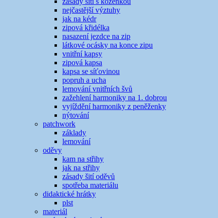
zásady šití s koženkou
nejčastější výztuhy
jak na kédr
zipová křidélka
nasazení jezdce na zip
látkové ocásky na konce zipu
vnitřní kapsy
zipová kapsa
kapsa se síťovinou
popruh a ucha
lemování vnitřních švů
zažehlení harmoniky na 1. dobrou
vyjíždění harmoniky z peněženky
nýtování
patchwork
základy
lemování
oděvy
kam na střihy
jak na střihy
zásady šití oděvů
spotřeba materiálu
didaktické hrátky
plst
materiál