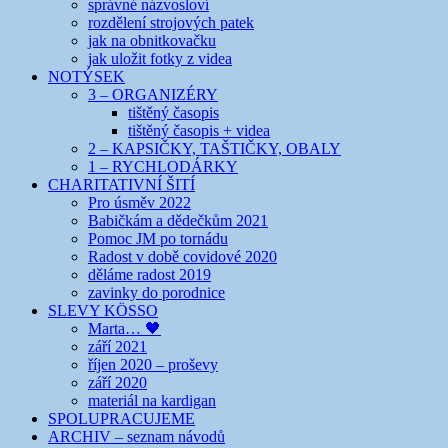
správné názvosloví
rozdělení strojových patek
jak na obnitkovačku
jak uložit fotky z videa
NOTÝSEK
3 – ORGANIZÉRY
tištěný časopis
tištěný časopis + videa
2 – KAPSIČKY, TAŠTIČKY, OBALY
1 – RYCHLODÁRKY
CHARITATIVNÍ ŠITÍ
Pro úsměv 2022
Babičkám a dědečkům 2021
Pomoc JM po tornádu
Radost v době covidové 2020
děláme radost 2019
zavinky do porodnice
SLEVY KÖSSO
Marta… 🖤
září 2021
říjen 2020 – proševy
září 2020
materiál na kardigan
SPOLUPRACUJEME
ARCHIV – seznam návodů