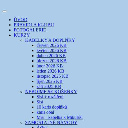
Přejít
k
Toggle
obsahu
šicí klub
EVIKLUB
navigation
ÚVOD
webu
PRAVIDLA KLUBU
FOTOGALERIE
KURZY
KABELKY A DOPLŇKY
červen 2026 KB
květen 2026 KB
duben 2026 KB
březen 2026 KB
únor 2026 KB
leden 2026 KB
listopad 2025 KB
říjen 2025 KB
září 2025 KB
NEBOJME SE KOŽENKY
Sisi + rozšíření
Sisi
10 karis doplňků
karis obal
Mia – kabelka k Mikuláši
SAMOSTATNÉ NÁVODY
Áčko