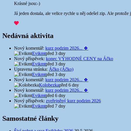
Krásné jsou:-)
Já jeden dostala, ale velice rychle u něj odešel zip. Ale protož
Nedávná aktivita
Nový komentář:
kurz podzim 2026... 🍀
Evikmt
před 3 dny
Nový příspěvek:
konec VÝHODNÉ CENY na Áčko
Evikmt
před 3 dny
Upravena stránka:
Áčko (Áčko)
Evikmt
před 3 dny
Nový komentář:
kurz podzim 2026... 🍀
Kolobezka
před 6 dny
Nový komentář:
kurz podzim 2026... 🍀
Evikmt
před 6 dny
Nový příspěvek:
zveřejněný kurz podzim 2026
Evikmt
před 7 dny
Samostatné články
Šicí pobyt a sraz Eviklubu 2026
30.5.2026