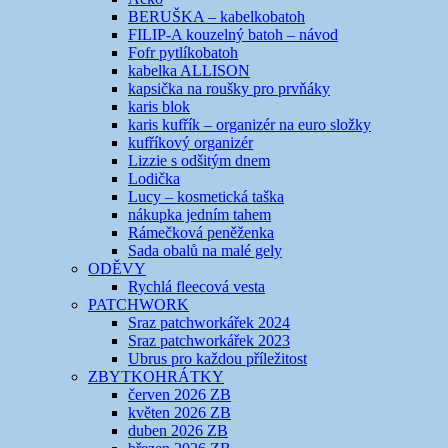
BERUŠKA – kabelkobatoh
FILIP-A kouzelný batoh – návod
Fofr pytlíkobatoh
kabelka ALLISON
kapsička na roušky pro prvňáky
karis blok
karis kufřík – organizér na euro složky
kufříkový organizér
Lizzie s odšitým dnem
Lodička
Lucy – kosmetická taška
nákupka jedním tahem
Rámečková peněženka
Sada obalů na malé gely
ODĚVY
Rychlá fleecová vesta
PATCHWORK
Sraz patchworkářek 2024
Sraz patchworkářek 2023
Ubrus pro každou příležitost
ZBYTKOHRÁTKY
červen 2026 ZB
květen 2026 ZB
duben 2026 ZB