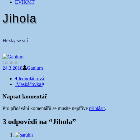
EVIKMT
Jihola
Hezky se sijí
Ganlum
24.3.2018
Ganlum
Navigace
Jednolátková
Maskáčovka
příspěvku
Napsat komentář
Pro přidávání komentářů se musíte nejdříve
přihlásit
.
3 odpovědi na “
Jihola
”