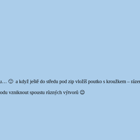
u… 🙂 a když ještě do středu pod zip vložíš poutko s kroužkem – rázem
ávodu vzniknout spoustu různých výtvorů 😉