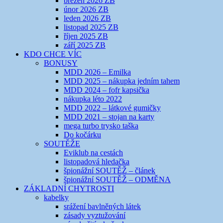
březen 2026 ZB
únor 2026 ZB
leden 2026 ZB
listopad 2025 ZB
říjen 2025 ZB
září 2025 ZB
KDO CHCE VÍC
BONUSY
MDD 2026 – Emilka
MDD 2025 – nákupka jedním tahem
MDD 2024 – fofr kapsička
nákupka léto 2022
MDD 2022 – látkové gumičky
MDD 2021 – stojan na karty
mega turbo trysko taška
Do kočárku
SOUTĚŽE
Eviklub na cestách
listopadová hledačka
špionážní SOUTĚŽ – článek
špionážní SOUTĚŽ – ODMĚNA
ZÁKLADNÍ CHYTROSTI
kabelky
srážení bavlněných látek
zásady vyztužování