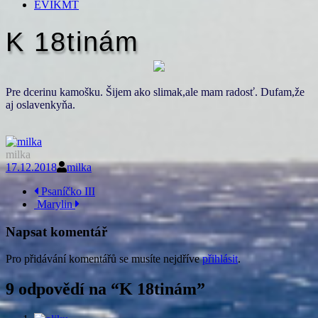
EVIKMT
K 18tinám
Pre dcerinu kamošku. Šijem ako slimak,ale mam radosť. Dufam,že
aj oslavenkyňa.
milka
17.12.2018
milka
Navigace
Psaníčko III
Marylin
příspěvku
Napsat komentář
Pro přidávání komentářů se musíte nejdříve
přihlásit
.
9 odpovědí na “
K 18tinám
”