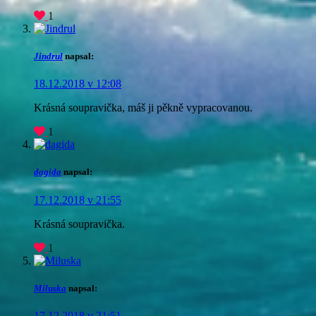
1
Jindrul
napsal:
18.12.2018 v 12:08
Krásná soupravička, máš ji pěkně vypracovanou.
1
dagida
napsal:
17.12.2018 v 21:55
Krásná soupravička.
1
Miluska
napsal:
17.12.2018 v 21:51