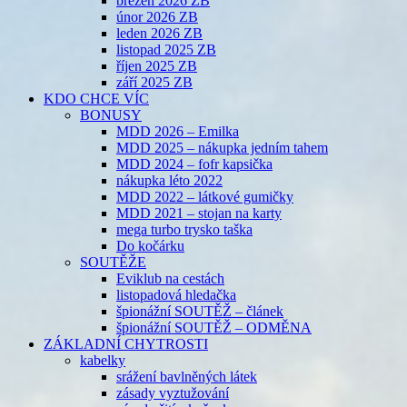
březen 2026 ZB
únor 2026 ZB
leden 2026 ZB
listopad 2025 ZB
říjen 2025 ZB
září 2025 ZB
KDO CHCE VÍC
BONUSY
MDD 2026 – Emilka
MDD 2025 – nákupka jedním tahem
MDD 2024 – fofr kapsička
nákupka léto 2022
MDD 2022 – látkové gumičky
MDD 2021 – stojan na karty
mega turbo trysko taška
Do kočárku
SOUTĚŽE
Eviklub na cestách
listopadová hledačka
špionážní SOUTĚŽ – článek
špionážní SOUTĚŽ – ODMĚNA
ZÁKLADNÍ CHYTROSTI
kabelky
srážení bavlněných látek
zásady vyztužování