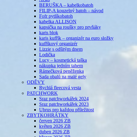
BERUŠKA – kabelkobatoh
FILIP-A kouzelný batoh – návod
Fofr pytlíkobatoh
kabelka ALLISON
kapsička na roušky pro prvňáky
karis blok
karis kufřík – organizér na euro složky
kufříkový organizér
Lizzie s odšitým dnem
Lodička
Lucy – kosmetická taška
nákupka jedním tahem
Rámečková peněženka
Sada obalů na malé gely
ODĚVY
Rychlá fleecová vesta
PATCHWORK
Sraz patchworkářek 2024
Sraz patchworkářek 2023
Ubrus pro každou příležitost
ZBYTKOHRÁTKY
červen 2026 ZB
květen 2026 ZB
duben 2026 ZB