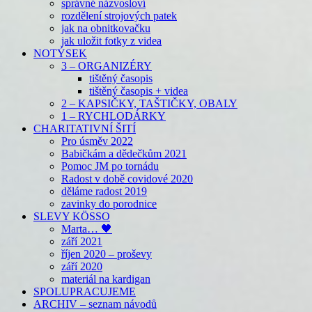
správné názvosloví
rozdělení strojových patek
jak na obnitkovačku
jak uložit fotky z videa
NOTÝSEK
3 – ORGANIZÉRY
tištěný časopis
tištěný časopis + videa
2 – KAPSIČKY, TAŠTIČKY, OBALY
1 – RYCHLODÁRKY
CHARITATIVNÍ ŠITÍ
Pro úsměv 2022
Babičkám a dědečkům 2021
Pomoc JM po tornádu
Radost v době covidové 2020
děláme radost 2019
zavinky do porodnice
SLEVY KÖSSO
Marta… 🖤
září 2021
říjen 2020 – proševy
září 2020
materiál na kardigan
SPOLUPRACUJEME
ARCHIV – seznam návodů