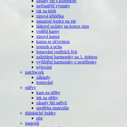
zásady šití s koženkou
nejčastější výztuhy
jak na kédr
zipová křidélka
nasazení jezdce na zip
látkové ocásky na konce zipu
vnitřní kapsy
zipová kapsa
kapsa se síťovinou
popruh a ucha
lemování vnitřních švů
zažehlení harmoniky na 1. dobrou
vyjíždění harmoniky z peněženky
nýtování
patchwork
základy
lemování
oděvy
kam na střihy
jak na střihy
zásady šití oděvů
spotřeba materiálu
didaktické hrátky
plst
materiál