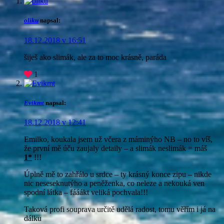
oliku
napsal:
18.12.2018 v 16:51
šiješ ako slimák, ale za to moc krásně, paráda
1
Evikmt
napsal:
18.12.2018 v 12:41
Emilko, koukala jsem už včera z máminýho NB – no to víš,
že první mě úču zaujaly detaily – a slimák neslimák = máš
1*
!!!
Úplně mě to zahřálo u srdce – ty krásný konce zipu – nikde
nic neseseknutýho a peněženka, co neleze a nekouká ven
spodní látka – fááákt veliká pochvala!!!
Taková profi souprava určitě udělá radost, tomu věřím i já na
dálku