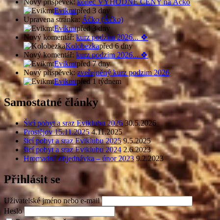
Nový příspěvek:
konec VÝHODNÉ CENY na Áčko
Evikmt
před 3 dny
Upravena stránka:
Áčko (Áčko)
Evikmt
před 3 dny
Nový komentář:
kurz podzim 2026... 🍀
Kolobezka
před 6 dny
Nový komentář:
kurz podzim 2026... 🍀
Evikmt
před 7 dny
Nový příspěvek:
zveřejněný kurz podzim 2026
Evikmt
před 1 týdnem
Samostatné články
Šicí pobyt a sraz Eviklubu 2026
30.5.2026
Prostějov 15.11.2025
4.11.2025
šicí pobyt a sraz Eviklubu 2025
9.5.2025
šicí pobyt a sraz Eviklubu 2024
2.6.2023
Hromadná objednávka – únor 2023
9.2.2023
Přihlásit se
Uživatelské jméno nebo e-mail
Heslo