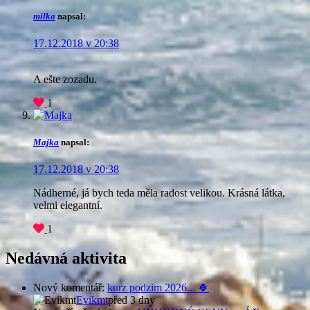
milka
napsal:
17.12.2018 v 20:38
A ešte zozadu.
1
Majka
napsal:
17.12.2018 v 20:38
Nádherné, já bych teda měla radost velikou. Krásná látka,
velmi elegantní.
1
Nedávná aktivita
Nový komentář:
kurz podzim 2026... 🍀
Evikmt
před 3 dny