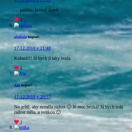
… paráda, krásný dárek
1
alakala
napsal:
17.12.2018 v 21:48
Krásná!!! Já bych jí taky brala.
1
Aja
napsal:
17.12.2018 v 20:57
No ještě, aby neměla radost 🙂 Je moc hezká! Já bych teda
radost měla, a velikou 🙂
1