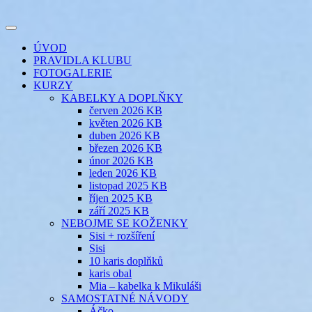
Přejít
k
Toggle
obsahu
šicí klub
EVIKLUB
navigation
ÚVOD
webu
PRAVIDLA KLUBU
FOTOGALERIE
KURZY
KABELKY A DOPLŇKY
červen 2026 KB
květen 2026 KB
duben 2026 KB
březen 2026 KB
únor 2026 KB
leden 2026 KB
listopad 2025 KB
říjen 2025 KB
září 2025 KB
NEBOJME SE KOŽENKY
Sisi + rozšíření
Sisi
10 karis doplňků
karis obal
Mia – kabelka k Mikuláši
SAMOSTATNÉ NÁVODY
Áčko