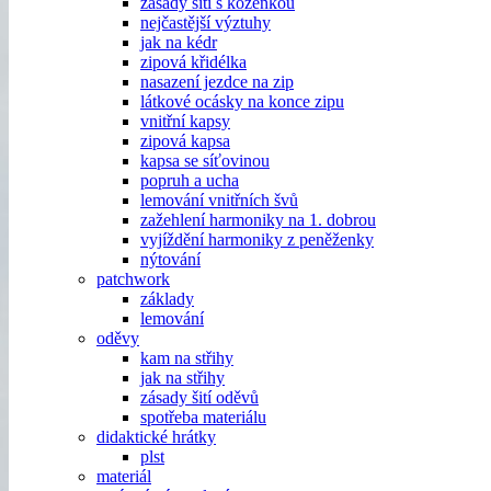
zásady šití s koženkou
nejčastější výztuhy
jak na kédr
zipová křidélka
nasazení jezdce na zip
látkové ocásky na konce zipu
vnitřní kapsy
zipová kapsa
kapsa se síťovinou
popruh a ucha
lemování vnitřních švů
zažehlení harmoniky na 1. dobrou
vyjíždění harmoniky z peněženky
nýtování
patchwork
základy
lemování
oděvy
kam na střihy
jak na střihy
zásady šití oděvů
spotřeba materiálu
didaktické hrátky
plst
materiál