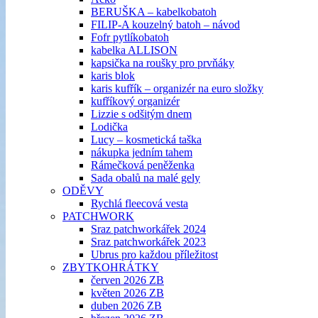
BERUŠKA – kabelkobatoh
FILIP-A kouzelný batoh – návod
Fofr pytlíkobatoh
kabelka ALLISON
kapsička na roušky pro prvňáky
karis blok
karis kufřík – organizér na euro složky
kufříkový organizér
Lizzie s odšitým dnem
Lodička
Lucy – kosmetická taška
nákupka jedním tahem
Rámečková peněženka
Sada obalů na malé gely
ODĚVY
Rychlá fleecová vesta
PATCHWORK
Sraz patchworkářek 2024
Sraz patchworkářek 2023
Ubrus pro každou příležitost
ZBYTKOHRÁTKY
červen 2026 ZB
květen 2026 ZB
duben 2026 ZB