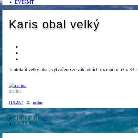
EVIKMT
Karis obal velký
Tantokrát velký obal, vytvořeno ze základních rozmněrů 53 x 33 
malina
11.9.2024
malina
Navigace
Karis obal
Ušák
příspěvku