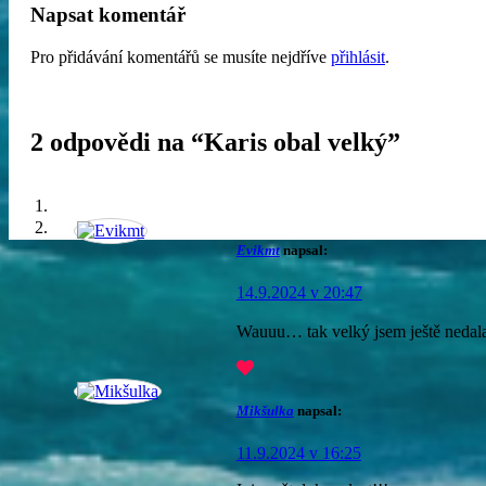
Napsat komentář
Pro přidávání komentářů se musíte nejdříve
přihlásit
.
2 odpovědi na “
Karis obal velký
”
Evikmt
napsal:
14.9.2024 v 20:47
Wauuu… tak velký jsem ještě nedala 
Mikšulka
napsal:
11.9.2024 v 16:25