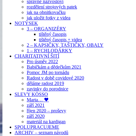
správné názvosloví
rozdělení strojových patek
jak na obnitkovačku
jak uložit fotky z videa
NOTÝSEK
3 – ORGANIZÉRY
tištěný časopis
tištěný časopis + videa
2 – KAPSIČKY, TAŠTIČKY, OBALY
1 – RYCHLODÁRKY
CHARITATIVNÍ ŠITÍ
Pro úsměv 2022
Babičkám a dědečkům 2021
Pomoc JM po tornádu
Radost v době covidové 2020
děláme radost 2019
zavinky do porodnice
SLEVY KÖSSO
Marta… 🖤
září 2021
říjen 2020 – proševy
září 2020
materiál na kardigan
SPOLUPRACUJEME
ARCHIV – seznam návodů