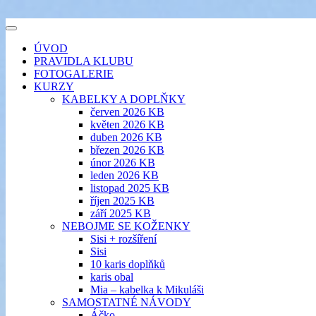
Přejít
k
šicí klub
Toggle
obsahu
EVIKLUB
navigation
ÚVOD
webu
PRAVIDLA KLUBU
FOTOGALERIE
KURZY
KABELKY A DOPLŇKY
červen 2026 KB
květen 2026 KB
duben 2026 KB
březen 2026 KB
únor 2026 KB
leden 2026 KB
listopad 2025 KB
říjen 2025 KB
září 2025 KB
NEBOJME SE KOŽENKY
Sisi + rozšíření
Sisi
10 karis doplňků
karis obal
Mia – kabelka k Mikuláši
SAMOSTATNÉ NÁVODY
Áčko