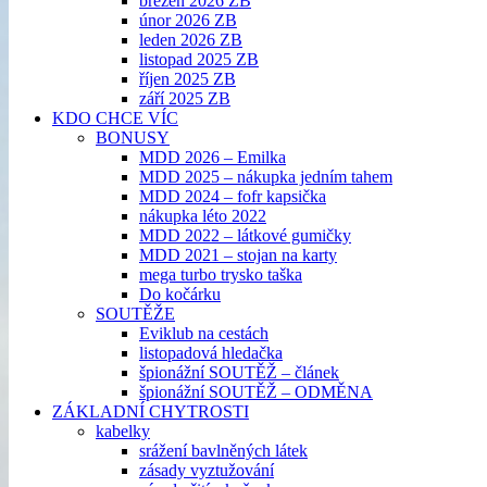
březen 2026 ZB
únor 2026 ZB
leden 2026 ZB
listopad 2025 ZB
říjen 2025 ZB
září 2025 ZB
KDO CHCE VÍC
BONUSY
MDD 2026 – Emilka
MDD 2025 – nákupka jedním tahem
MDD 2024 – fofr kapsička
nákupka léto 2022
MDD 2022 – látkové gumičky
MDD 2021 – stojan na karty
mega turbo trysko taška
Do kočárku
SOUTĚŽE
Eviklub na cestách
listopadová hledačka
špionážní SOUTĚŽ – článek
špionážní SOUTĚŽ – ODMĚNA
ZÁKLADNÍ CHYTROSTI
kabelky
srážení bavlněných látek
zásady vyztužování