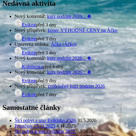
Nedávná aktivita
Nový komentář:
kurz podzim 2026... 🍀
Evikmt
před 3 dny
Nový příspěvek:
konec VÝHODNÉ CENY na Áčko
Evikmt
před 3 dny
Upravena stránka:
Áčko (Áčko)
Evikmt
před 3 dny
Nový komentář:
kurz podzim 2026... 🍀
Kolobezka
před 6 dny
Nový komentář:
kurz podzim 2026... 🍀
Evikmt
před 6 dny
Nový příspěvek:
zveřejněný kurz podzim 2026
Evikmt
před 7 dny
Samostatné články
Šicí pobyt a sraz Eviklubu 2026
30.5.2026
Prostějov 15.11.2025
4.11.2025
šicí pobyt a sraz Eviklubu 2025
9.5.2025