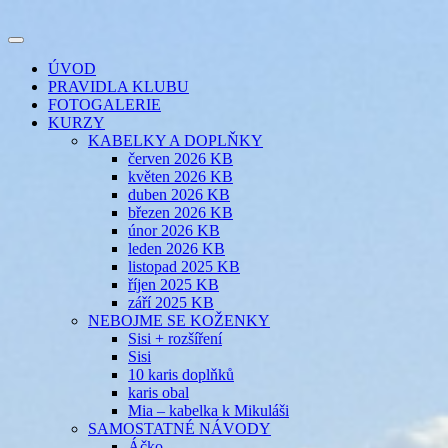
Přejít
k
Toggle
obsahu
šicí klub
EVIKLUB
navigation
ÚVOD
webu
PRAVIDLA KLUBU
FOTOGALERIE
KURZY
KABELKY A DOPLŇKY
červen 2026 KB
květen 2026 KB
duben 2026 KB
březen 2026 KB
únor 2026 KB
leden 2026 KB
listopad 2025 KB
říjen 2025 KB
září 2025 KB
NEBOJME SE KOŽENKY
Sisi + rozšíření
Sisi
10 karis doplňků
karis obal
Mia – kabelka k Mikuláši
SAMOSTATNÉ NÁVODY
Áčko