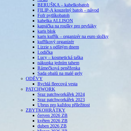
BERUŠKA – kabelkobatoh
FILIP-A kouzelný batoh – návod
Fofr pytlíkobatoh
kabelka ALLISON
kapsička na roušky pro prvňáky
karis blok
karis kufřík – organizér na euro složky
kufříkový organizér
Lizzie s odšitým dnem
Lodička
Lucy – kosmetická taška
nákupka jedním tahem
Rámečková peněženka
Sada obalů na malé gely
ODĚVY
Rychlá fleecová vesta
PATCHWORK
Sraz patchworkářek 2024
Sraz patchworkářek 2023
Ubrus pro každou příležitost
ZBYTKOHRÁTKY
červen 2026 ZB
květen 2026 ZB
duben 2026 ZB