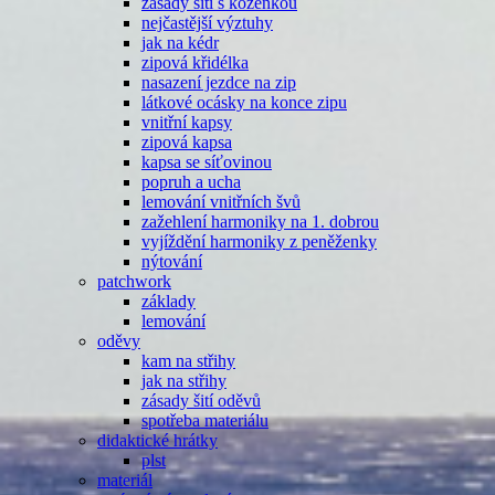
zásady šití s koženkou
nejčastější výztuhy
jak na kédr
zipová křidélka
nasazení jezdce na zip
látkové ocásky na konce zipu
vnitřní kapsy
zipová kapsa
kapsa se síťovinou
popruh a ucha
lemování vnitřních švů
zažehlení harmoniky na 1. dobrou
vyjíždění harmoniky z peněženky
nýtování
patchwork
základy
lemování
oděvy
kam na střihy
jak na střihy
zásady šití oděvů
spotřeba materiálu
didaktické hrátky
plst
materiál