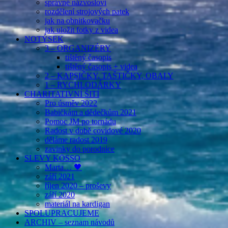
správné názvosloví
rozdělení strojových patek
jak na obnitkovačku
jak uložit fotky z videa
NOTÝSEK
3 – ORGANIZÉRY
tištěný časopis
tištěný časopis + videa
2 – KAPSIČKY, TAŠTIČKY, OBALY
1 – RYCHLODÁRKY
CHARITATIVNÍ ŠITÍ
Pro úsměv 2022
Babičkám a dědečkům 2021
Pomoc JM po tornádu
Radost v době covidové 2020
děláme radost 2019
zavinky do porodnice
SLEVY KÖSSO
Marta… 🖤
září 2021
říjen 2020 – proševy
září 2020
materiál na kardigan
SPOLUPRACUJEME
ARCHIV – seznam návodů