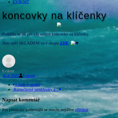
EVIKMT
koncovky na klíčenky
Podařilo se mi pro vás sehnat koncovky na klíčenky.
Jsou opět SKLADEM na e-shopu
ZDE
Evikmt
30.8.2022
Evikmt
Navigace
Lizzie v modré
Rámečkové peněženky a...
příspěvku
Napsat komentář
Pro přidávání komentářů se musíte nejdříve
přihlásit
.