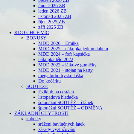
březen 2026 ZB
únor 2026 ZB
leden 2026 ZB
listopad 2025 ZB
říjen 2025 ZB
září 2025 ZB
KDO CHCE VÍC
BONUSY
MDD 2026 – Emilka
MDD 2025 – nákupka jedním tahem
MDD 2024 – fofr kapsička
nákupka léto 2022
MDD 2022 – látkové gumičky
MDD 2021 – stojan na karty
mega turbo trysko taška
Do kočárku
SOUTĚŽE
Eviklub na cestách
listopadová hledačka
špionážní SOUTĚŽ – článek
špionážní SOUTĚŽ – ODMĚNA
ZÁKLADNÍ CHYTROSTI
kabelky
srážení bavlněných látek
zásady vyztužování