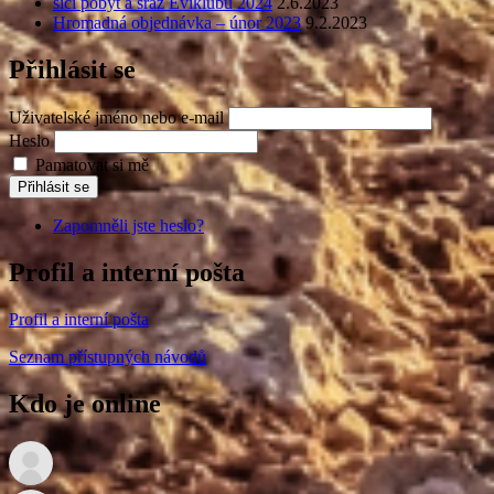
šicí pobyt a sraz Eviklubu 2024
2.6.2023
Hromadná objednávka – únor 2023
9.2.2023
Přihlásit se
Uživatelské jméno nebo e-mail
Heslo
Pamatovat si mě
Přihlásit se
Zapomněli jste heslo?
Profil a interní pošta
Profil a interní pošta
Seznam přístupných návodů
Kdo je online