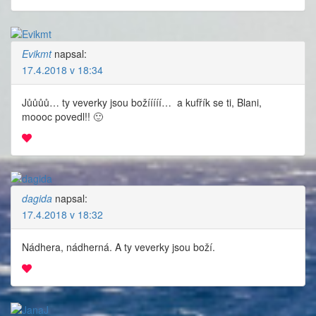
Evikmt
napsal:
17.4.2018 v 18:34
Jůůůů… ty veverky jsou božííííí…
a kufřík se ti, Blani,
moooc povedl!! 🙂
dagida
napsal:
17.4.2018 v 18:32
Nádhera, nádherná. A ty veverky jsou boží.