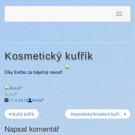
Přejít
k
EVIKLUB
šicí klub
Toggle
obsahu
navigati
webu
Kosmetický kufřík
Díky Evičko za báječný návod!
AnkaP
17.4.2018
AnkaP
Navigace
druhý kufřík
Kosmetický/kreativní kufří...
příspěvku
Napsat komentář