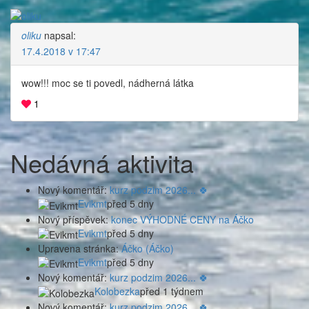
oliku
napsal:
17.4.2018 v 17:47
wow!!! moc se ti povedl, nádherná látka
1
Nedávná aktivita
Nový komentář:
kurz podzim 2026... 🍀
Evikmt
před 5 dny
Nový příspěvek:
konec VÝHODNÉ CENY na Áčko
Evikmt
před 5 dny
Upravena stránka:
Áčko (Áčko)
Evikmt
před 5 dny
Nový komentář:
kurz podzim 2026... 🍀
Kolobezka
před 1 týdnem
Nový komentář:
kurz podzim 2026... 🍀