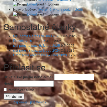
Evikmt
před 1 týdnem
Nový příspěvek:
zveřejněný kurz podzim 2026
Evikmt
před 1 týdnem
Samostatné články
Šicí pobyt a sraz Eviklubu 2026
30.5.2026
Prostějov 15.11.2025
4.11.2025
šicí pobyt a sraz Eviklubu 2025
9.5.2025
šicí pobyt a sraz Eviklubu 2024
2.6.2023
Hromadná objednávka – únor 2023
9.2.2023
Přihlásit se
Uživatelské jméno nebo e-mail
Heslo
Pamatovat si mě
Přihlásit se
Zapomněli jste heslo?