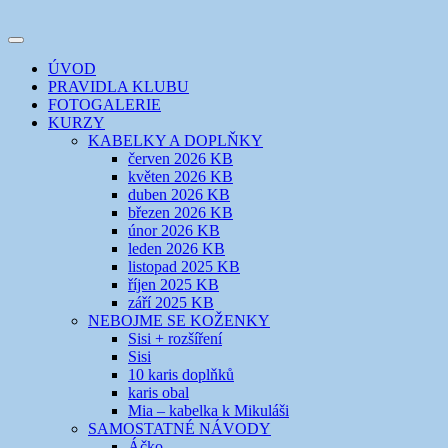
Přejít
k
Toggle
obsahu
šicí klub
EVIKLUB
navigation
ÚVOD
webu
PRAVIDLA KLUBU
FOTOGALERIE
KURZY
KABELKY A DOPLŇKY
červen 2026 KB
květen 2026 KB
duben 2026 KB
březen 2026 KB
únor 2026 KB
leden 2026 KB
listopad 2025 KB
říjen 2025 KB
září 2025 KB
NEBOJME SE KOŽENKY
Sisi + rozšíření
Sisi
10 karis doplňků
karis obal
Mia – kabelka k Mikuláši
SAMOSTATNÉ NÁVODY
Áčko