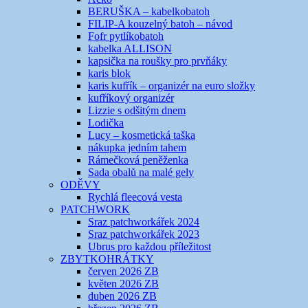
BERUŠKA – kabelkobatoh
FILIP-A kouzelný batoh – návod
Fofr pytlíkobatoh
kabelka ALLISON
kapsička na roušky pro prvňáky
karis blok
karis kufřík – organizér na euro složky
kufříkový organizér
Lizzie s odšitým dnem
Lodička
Lucy – kosmetická taška
nákupka jedním tahem
Rámečková peněženka
Sada obalů na malé gely
ODĚVY
Rychlá fleecová vesta
PATCHWORK
Sraz patchworkářek 2024
Sraz patchworkářek 2023
Ubrus pro každou příležitost
ZBYTKOHRÁTKY
červen 2026 ZB
květen 2026 ZB
duben 2026 ZB