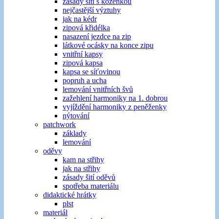
zásady šití s koženkou
nejčastější výztuhy
jak na kédr
zipová křidélka
nasazení jezdce na zip
látkové ocásky na konce zipu
vnitřní kapsy
zipová kapsa
kapsa se síťovinou
popruh a ucha
lemování vnitřních švů
zažehlení harmoniky na 1. dobrou
vyjíždění harmoniky z peněženky
nýtování
patchwork
základy
lemování
oděvy
kam na střihy
jak na střihy
zásady šití oděvů
spotřeba materiálu
didaktické hrátky
plst
materiál