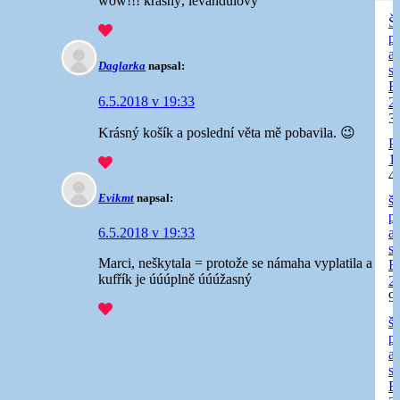
wow!!! krásný, levandulový
Ši
p
a
Daglarka
napsal:
sr
E
6.5.2018 v 19:33
2
3
Krásný košík a poslední věta mě pobavila. 😉
P
1
4
Evikmt
napsal:
ši
p
a
6.5.2018 v 19:33
sr
Marci, neškytala = protože se námaha vyplatila a
E
kufřík je úúúplně úúúžasný
2
9
ši
p
a
sr
E