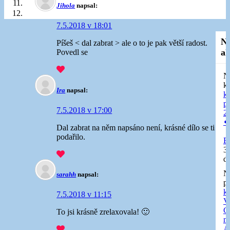
Jihola
napsal:
7.5.2018 v 18:01
N
Píšeš < dal zabrat > ale o to je pak větší radost.
ak
Povedl se
N
k
Ira
napsal:
k
p
7.5.2018 v 17:00
20

Dal zabrat na něm napsáno není, krásné dílo se ti
podařilo.
E
3
d
N
sarahh
napsal:
př
k
7.5.2018 v 11:15
V
C
To jsi krásně zrelaxovala! 🙂
n
Á