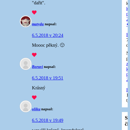
"dařit".
k
k
p
20

matyda
napsal:
E
6.5.2018 v 20:24
7
d
Moooc pěkný. 🙂
N
př
z
Boruvi
napsal:
k
p
6.5.2018 v 19:51
2
Krásný
E
1
t
oliku
napsal:
Sa
6.5.2018 v 19:49
čl