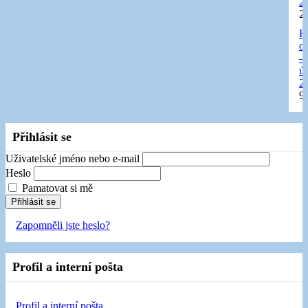
2
2
H
o
–
ú
2
9
Přihlásit se
Uživatelské jméno nebo e-mail
Heslo
Pamatovat si mě
Přihlásit se
Zapomněli jste heslo?
Profil a interní pošta
Profil a interní pošta