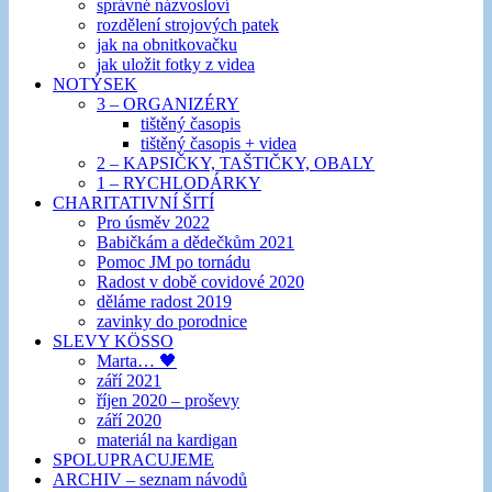
správné názvosloví
rozdělení strojových patek
jak na obnitkovačku
jak uložit fotky z videa
NOTÝSEK
3 – ORGANIZÉRY
tištěný časopis
tištěný časopis + videa
2 – KAPSIČKY, TAŠTIČKY, OBALY
1 – RYCHLODÁRKY
CHARITATIVNÍ ŠITÍ
Pro úsměv 2022
Babičkám a dědečkům 2021
Pomoc JM po tornádu
Radost v době covidové 2020
děláme radost 2019
zavinky do porodnice
SLEVY KÖSSO
Marta… 🖤
září 2021
říjen 2020 – proševy
září 2020
materiál na kardigan
SPOLUPRACUJEME
ARCHIV – seznam návodů