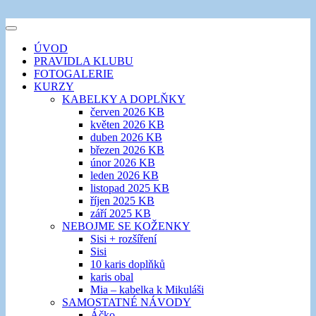
Přejít
k
šicí klub
Toggle
obsahu
EVIKLUB
navigation
ÚVOD
webu
PRAVIDLA KLUBU
FOTOGALERIE
KURZY
KABELKY A DOPLŇKY
červen 2026 KB
květen 2026 KB
duben 2026 KB
březen 2026 KB
únor 2026 KB
leden 2026 KB
listopad 2025 KB
říjen 2025 KB
září 2025 KB
NEBOJME SE KOŽENKY
Sisi + rozšíření
Sisi
10 karis doplňků
karis obal
Mia – kabelka k Mikuláši
SAMOSTATNÉ NÁVODY
Áčko