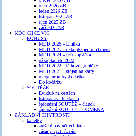
březen 2026 ZB
únor 2026 ZB
leden 2026 ZB
listopad 2025 ZB
říjen 2025 ZB
září 2025 ZB
KDO CHCE VÍC
BONUSY
MDD 2026 – Emilka
MDD 2025 – nákupka jedním tahem
MDD 2024 – fofr kapsička
nákupka léto 2022
MDD 2022 – látkové gumičky
MDD 2021 – stojan na karty
mega turbo trysko taška
Do kočárku
SOUTĚŽE
Eviklub na cestách
listopadová hledačka
špionážní SOUTĚŽ – článek
špionážní SOUTĚŽ – ODMĚNA
ZÁKLADNÍ CHYTROSTI
kabelky
srážení bavlněných látek
zásady vyztužování