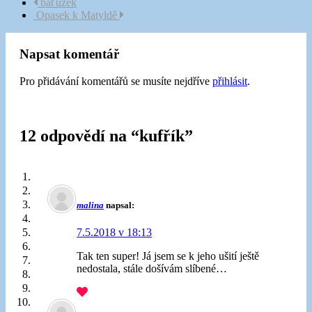
Navigace
baťůžek
Opasek k Matyldě
příspěvku
Napsat komentář
Pro přidávání komentářů se musíte nejdříve
přihlásit
.
12 odpovědí na “
kufřík
”
malina
napsal:
7.5.2018 v 18:13
Tak ten super! Já jsem se k jeho ušití ještě
nedostala, stále došívám slíbené…