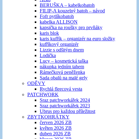
BERUŠKA – kabelkobatoh
FILIP-A kouzelný batoh – návod
Fofr pytlíkobatoh
kabelka ALLISON
kapsička na roušky pro prvňáky
karis blok
karis kufřík – organizér na euro složky
kufříkový organizér
Lizzie s odšitým dnem
Lodička
Lucy – kosmetická taška
nákupka jedním tahem
Rámečková peněženka
Sada obalů na malé gely
ODĚVY
Rychlá fleecová vesta
PATCHWORK
Sraz patchworkářek 2024
Sraz patchworkářek 2023
Ubrus pro každou příležitost
ZBYTKOHRÁTKY
červen 2026 ZB
květen 2026 ZB
duben 2026 ZB