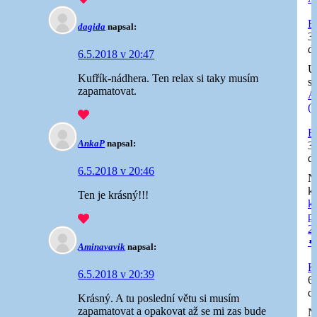
E
dagida
napsal:
3
d
6.5.2018 v 20:47
U
Kufřík-nádhera. Ten relax si taky musím
st
zapamatovat.
Á
(
E
AnkaP
napsal:
3
d
6.5.2018 v 20:46
N
k
Ten je krásný!!!
k
p
20

Aminavavik
napsal:
K
6.5.2018 v 20:39
6
d
Krásný. A tu poslední větu si musím
zapamatovat a opakovat až se mi zas bude
N