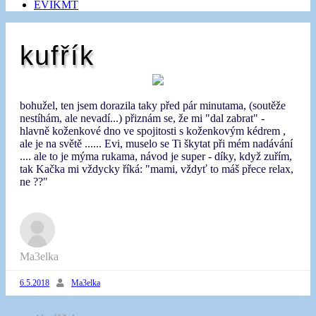
EVIKMT
kufřík
bohužel, ten jsem dorazila taky před pár minutama, (soutěže
nestíhám, ale nevadí...) přiznám se, že mi "dal zabrat" -
hlavně koženkové dno ve spojitosti s koženkovým kédrem ,
ale je na světě ...... Evi, muselo se Ti škytat při mém nadávání
.... ale to je mýma rukama, návod je super - díky, když zuřím,
tak Kačka mi vždycky říká: "mami, vždyť to máš přece relax,
ne ??"
Ma3elka
6.5.2018
Ma3elka