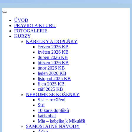
Přejít
k
šicí klub
Toggle
obsahu
EVIKLUB
navigation
ÚVOD
webu
PRAVIDLA KLUBU
FOTOGALERIE
KURZY
KABELKY A DOPLŇKY
červen 2026 KB
květen 2026 KB
duben 2026 KB
březen 2026 KB
únor 2026 KB
leden 2026 KB
listopad 2025 KB
říjen 2025 KB
září 2025 KB
NEBOJME SE KOŽENKY
Sisi + rozšíření
Sisi
10 karis doplňků
karis obal
Mia – kabelka k Mikuláši
SAMOSTATNÉ NÁVODY
Áčko