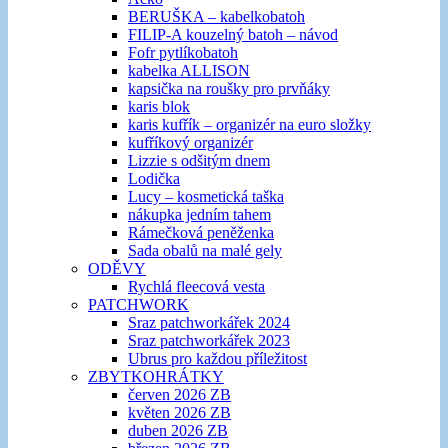
BERUŠKA – kabelkobatoh
FILIP-A kouzelný batoh – návod
Fofr pytlíkobatoh
kabelka ALLISON
kapsička na roušky pro prvňáky
karis blok
karis kufřík – organizér na euro složky
kufříkový organizér
Lizzie s odšitým dnem
Lodička
Lucy – kosmetická taška
nákupka jedním tahem
Rámečková peněženka
Sada obalů na malé gely
ODĚVY
Rychlá fleecová vesta
PATCHWORK
Sraz patchworkářek 2024
Sraz patchworkářek 2023
Ubrus pro každou příležitost
ZBYTKOHRÁTKY
červen 2026 ZB
květen 2026 ZB
duben 2026 ZB