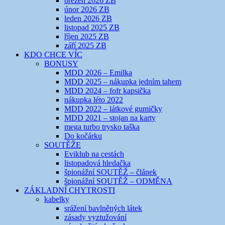
březen 2026 ZB
únor 2026 ZB
leden 2026 ZB
listopad 2025 ZB
říjen 2025 ZB
září 2025 ZB
KDO CHCE VÍC
BONUSY
MDD 2026 – Emilka
MDD 2025 – nákupka jedním tahem
MDD 2024 – fofr kapsička
nákupka léto 2022
MDD 2022 – látkové gumičky
MDD 2021 – stojan na karty
mega turbo trysko taška
Do kočárku
SOUTĚŽE
Eviklub na cestách
listopadová hledačka
špionážní SOUTĚŽ – článek
špionážní SOUTĚŽ – ODMĚNA
ZÁKLADNÍ CHYTROSTI
kabelky
srážení bavlněných látek
zásady vyztužování