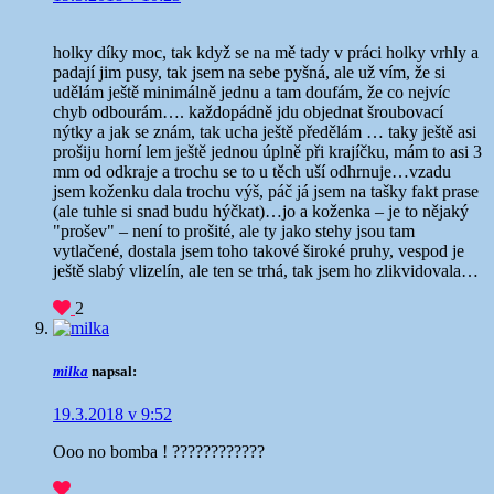
holky díky moc, tak když se na mě tady v práci holky vrhly a
padají jim pusy, tak jsem na sebe pyšná, ale už vím, že si
udělám ještě minimálně jednu a tam doufám, že co nejvíc
chyb odbourám…. každopádně jdu objednat šroubovací
nýtky a jak se znám, tak ucha ještě předělám
… taky ještě asi
prošiju horní lem ještě jednou úplně při krajíčku, mám to asi 3
mm od odkraje a trochu se to u těch uší odhrnuje…vzadu
jsem koženku dala trochu výš, páč já jsem na tašky fakt prase
(ale tuhle si snad budu hýčkat)…jo a koženka – je to nějaký
"prošev" – není to prošité, ale ty jako stehy jsou tam
vytlačené, dostala jsem toho takové široké pruhy, vespod je
ještě slabý vlizelín, ale ten se trhá, tak jsem ho zlikvidovala…
2
milka
napsal:
19.3.2018 v 9:52
Ooo no bomba ! ????????????