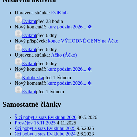
Upravena stránka:
EviKlub
Evikmt
před 23 hodin
Nový komentář:
kurz podzim 2026... 🍀
Evikmt
před 6 dny
Nový příspěvek:
konec VÝHODNÉ CENY na Áčko
Evikmt
před 6 dny
Upravena stránka:
Áčko (Áčko)
Evikmt
před 6 dny
Nový komentář:
kurz podzim 2026... 🍀
Kolobezka
před 1 týdnem
Nový komentář:
kurz podzim 2026... 🍀
Evikmt
před 1 týdnem
Samostatné články
Šicí pobyt a sraz Eviklubu 2026
30.5.2026
Prostějov 15.11.2025
4.11.2025
šicí pobyt a sraz Eviklubu 2025
9.5.2025
šicí pobyt a sraz Eviklubu 2024
2.6.2023