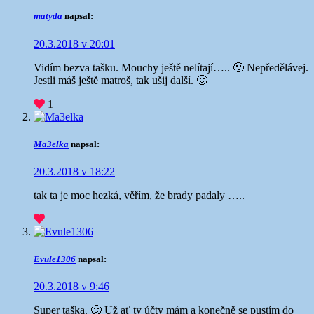
matyda
napsal:
20.3.2018 v 20:01
Vidím bezva tašku. Mouchy ještě nelítají….. 🙂 Nepředělávej.
Jestli máš ještě matroš, tak ušij další. 🙂
1
Ma3elka
napsal:
20.3.2018 v 18:22
tak ta je moc hezká, věřím, že brady padaly …..
Evule1306
napsal:
20.3.2018 v 9:46
Super taška. 🙂 Už ať ty účty mám a konečně se pustím do