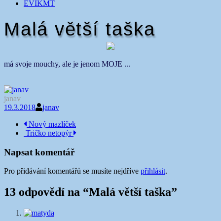
EVIKMT
Malá větší taška
má svoje mouchy, ale je jenom MOJE ...
janav
19.3.2018
janav
Navigace
Nový mazlíček
Tričko netopýr
příspěvku
Napsat komentář
Pro přidávání komentářů se musíte nejdříve
přihlásit
.
13 odpovědí na “
Malá větší taška
”