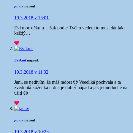
janav
napsal:
19.3.2018 v 15:01
Evi moc děkuju….šak podle Tvého vedení to musí dát fakt
každý…
Evikmt
napsal:
19.3.2018 v 11:32
Jani, se nedivím, že máš radost 🙂 Veeeliká pochvala a ta
zvednutá koženka u dna je dobrý nápad a jak jednoduché na
ušití 😉
janav
napsal:
19.3.2018 v 10:23