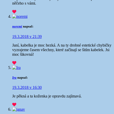
něčeho s vámi.
noremi
napsal:
19.3.2018 v 21:39
Janí, kabelka je moc hezká. A na ty drobné estetické chybičky
vyzrajeme časem všechny, které začínají se šitím kabelek. Jsi
moc šikovná!
Ira
napsal:
19.3.2018 v 16:30
Je pěkná a ta koženka je opravdu zajímavá.