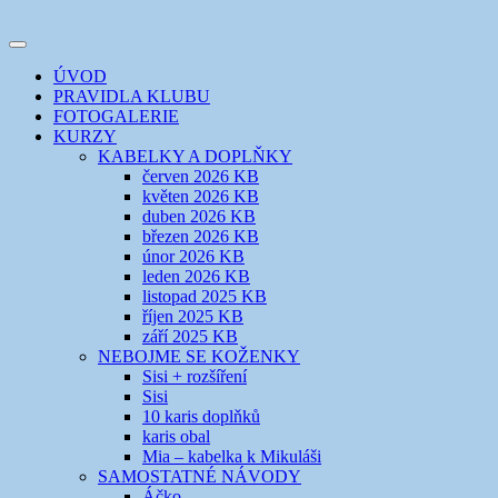
Přejít
k
Toggle
obsahu
šicí klub
EVIKLUB
navigation
ÚVOD
webu
PRAVIDLA KLUBU
FOTOGALERIE
KURZY
KABELKY A DOPLŇKY
červen 2026 KB
květen 2026 KB
duben 2026 KB
březen 2026 KB
únor 2026 KB
leden 2026 KB
listopad 2025 KB
říjen 2025 KB
září 2025 KB
NEBOJME SE KOŽENKY
Sisi + rozšíření
Sisi
10 karis doplňků
karis obal
Mia – kabelka k Mikuláši
SAMOSTATNÉ NÁVODY
Áčko