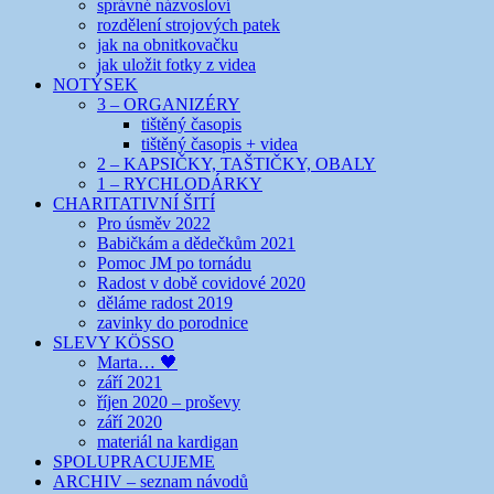
správné názvosloví
rozdělení strojových patek
jak na obnitkovačku
jak uložit fotky z videa
NOTÝSEK
3 – ORGANIZÉRY
tištěný časopis
tištěný časopis + videa
2 – KAPSIČKY, TAŠTIČKY, OBALY
1 – RYCHLODÁRKY
CHARITATIVNÍ ŠITÍ
Pro úsměv 2022
Babičkám a dědečkům 2021
Pomoc JM po tornádu
Radost v době covidové 2020
děláme radost 2019
zavinky do porodnice
SLEVY KÖSSO
Marta… 🖤
září 2021
říjen 2020 – proševy
září 2020
materiál na kardigan
SPOLUPRACUJEME
ARCHIV – seznam návodů