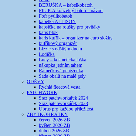
BERUŠKA – kabelkobatoh
FILIP-A kouzelný batoh – návod
Fofr pytlíkobatoh
kabelka ALLISON
kapsička na roušky pro prvňáky
karis blok
karis kufřík – organizér na euro složky
kufříkový organizér
Lizzie s odšitým dnem
Lodička
Lucy – kosmetická taška
nákupka jedním tahem
Rámečková peněženka
Sada obalů na malé gely
ODĚVY
Rychlá fleecová vesta
PATCHWORK
Sraz patchworkářek 2024
Sraz patchworkářek 2023
Ubrus pro každou příležitost
ZBYTKOHRÁTKY
červen 2026 ZB
květen 2026 ZB
duben 2026 ZB