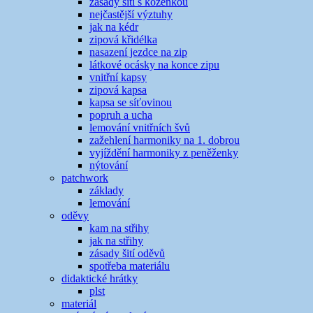
zásady šití s koženkou
nejčastější výztuhy
jak na kédr
zipová křidélka
nasazení jezdce na zip
látkové ocásky na konce zipu
vnitřní kapsy
zipová kapsa
kapsa se síťovinou
popruh a ucha
lemování vnitřních švů
zažehlení harmoniky na 1. dobrou
vyjíždění harmoniky z peněženky
nýtování
patchwork
základy
lemování
oděvy
kam na střihy
jak na střihy
zásady šití oděvů
spotřeba materiálu
didaktické hrátky
plst
materiál