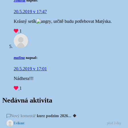
Jindrul
napsal:
20.5.2019 v 17:47
Krásný setík
, určitě budu potřebovat Matýska.
1
malina
napsal:
20.5.2019 v 17:01
Nádhera!!!
1
Nedávná aktivita
kurz podzim 2026... 🍀
Nový komentář:
Evikmt
před 3 dny