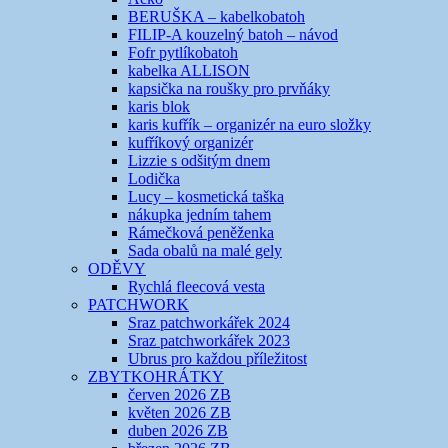
BERUŠKA – kabelkobatoh
FILIP-A kouzelný batoh – návod
Fofr pytlíkobatoh
kabelka ALLISON
kapsička na roušky pro prvňáky
karis blok
karis kufřík – organizér na euro složky
kufříkový organizér
Lizzie s odšitým dnem
Lodička
Lucy – kosmetická taška
nákupka jedním tahem
Rámečková peněženka
Sada obalů na malé gely
ODĚVY
Rychlá fleecová vesta
PATCHWORK
Sraz patchworkářek 2024
Sraz patchworkářek 2023
Ubrus pro každou příležitost
ZBYTKOHRÁTKY
červen 2026 ZB
květen 2026 ZB
duben 2026 ZB