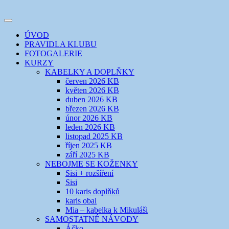
Přejít
k
Toggle
obsahu
šicí klub
EVIKLUB
navigation
ÚVOD
webu
PRAVIDLA KLUBU
FOTOGALERIE
KURZY
KABELKY A DOPLŇKY
červen 2026 KB
květen 2026 KB
duben 2026 KB
březen 2026 KB
únor 2026 KB
leden 2026 KB
listopad 2025 KB
říjen 2025 KB
září 2025 KB
NEBOJME SE KOŽENKY
Sisi + rozšíření
Sisi
10 karis doplňků
karis obal
Mia – kabelka k Mikuláši
SAMOSTATNÉ NÁVODY
Áčko