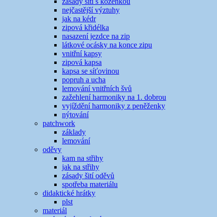
zásady šití s koženkou
nejčastější výztuhy
jak na kédr
zipová křidélka
nasazení jezdce na zip
látkové ocásky na konce zipu
vnitřní kapsy
zipová kapsa
kapsa se síťovinou
popruh a ucha
lemování vnitřních švů
zažehlení harmoniky na 1. dobrou
vyjíždění harmoniky z peněženky
nýtování
patchwork
základy
lemování
oděvy
kam na střihy
jak na střihy
zásady šití oděvů
spotřeba materiálu
didaktické hrátky
plst
materiál