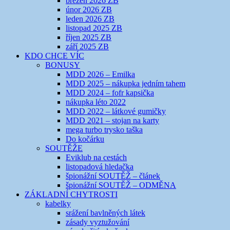
březen 2026 ZB
únor 2026 ZB
leden 2026 ZB
listopad 2025 ZB
říjen 2025 ZB
září 2025 ZB
KDO CHCE VÍC
BONUSY
MDD 2026 – Emilka
MDD 2025 – nákupka jedním tahem
MDD 2024 – fofr kapsička
nákupka léto 2022
MDD 2022 – látkové gumičky
MDD 2021 – stojan na karty
mega turbo trysko taška
Do kočárku
SOUTĚŽE
Eviklub na cestách
listopadová hledačka
špionážní SOUTĚŽ – článek
špionážní SOUTĚŽ – ODMĚNA
ZÁKLADNÍ CHYTROSTI
kabelky
srážení bavlněných látek
zásady vyztužování