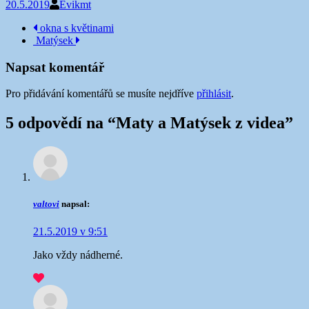
20.5.2019
Evikmt
Navigace
okna s květinami
Matýsek
příspěvku
Napsat komentář
Pro přidávání komentářů se musíte nejdříve
přihlásit
.
5 odpovědí na “
Maty a Matýsek z videa
”
valtovi
napsal:
21.5.2019 v 9:51
Jako vždy nádherné.