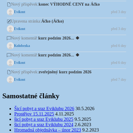
konec VÝHODNÉ CENY na Áčko
Nový příspěvek:
Evikmt
před 3 dny
Áčko (Áčko)
Upravena stránka:
Evikmt
před 3 dny
kurz podzim 2026... 🍀
Nový komentář:
Kolobezka
před 6 dny
kurz podzim 2026... 🍀
Nový komentář:
Evikmt
před 6 dny
zveřejněný kurz podzim 2026
Nový příspěvek:
Evikmt
před 7 dny
Samostatné články
Šicí pobyt a sraz Eviklubu 2026
30.5.2026
Prostějov 15.11.2025
4.11.2025
šicí pobyt a sraz Eviklubu 2025
9.5.2025
šicí pobyt a sraz Eviklubu 2024
2.6.2023
Hromadná objednávka – únor 2023
9.2.2023