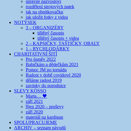
správné názvosloví
rozdělení strojových patek
jak na obnitkovačku
jak uložit fotky z videa
NOTÝSEK
3 – ORGANIZÉRY
tištěný časopis
tištěný časopis + videa
2 – KAPSIČKY, TAŠTIČKY, OBALY
1 – RYCHLODÁRKY
CHARITATIVNÍ ŠITÍ
Pro úsměv 2022
Babičkám a dědečkům 2021
Pomoc JM po tornádu
Radost v době covidové 2020
děláme radost 2019
zavinky do porodnice
SLEVY KÖSSO
Marta… 🖤
září 2021
říjen 2020 – proševy
září 2020
materiál na kardigan
SPOLUPRACUJEME
ARCHIV – seznam návodů